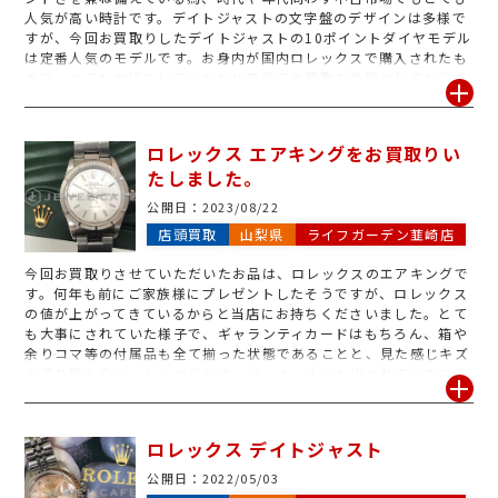
人気が高い時計です。デイトジャストの文字盤のデザインは多様で
すが、今回お買取りしたデイトジャストの10ポイントダイヤモデル
は定番人気のモデルです。お身内が国内ロレックスで購入されたも
ので、とても大切にしていたため高値での買取を希望されておりま
した。お品はとても状態が良く、オーバーホール等のメンテナンス
もされており、箱や余りコマ、ギャランティその他付属品なども全
てお持ち頂いたので、お客様も大変満足頂いた金額での高価買取が
ロレックス エアキングをお買取りい
実現いたしました。購入時の付属品は査定の重要なポイントで、査
たしました。
定UPに繋がりますので予備部品、非売品のノベルティなどありま
したら一緒にお持ち下さいませ。ロレックス買取強化キャンペーン
公開日：
2023/08/22
中も大変お得になります!H.Pやチラシなどの買取情報をぜひご覧く
店頭買取
山梨県
ライフガーデン韮崎店
ださいませ。また、ボロボロで壊れていて付属品がない、他店で売
れないというロレックスも喜んでお買取りいたします。お気軽にジ
今回お買取りさせていただいたお品は、ロレックスのエアキングで
ュエルカフェライフガーデン韮崎店までご相談ください。
す。何年も前にご家族様にプレゼントしたそうですが、ロレックス
の値が上がってきているからと当店にお持ちくださいました。とて
も大事にされていた様子で、ギャランティカードはもちろん、箱や
余りコマ等の付属品も全て揃った状態であることと、見た感じキズ
や汚れ等もなく、しっかりとオーバーホールにも出されていたこと
から高価買取させていただきました。殆ど使っていなく、ずっとき
れいに仕舞ったままだとしても、機密な腕時計は定期的にお手入れ
をしないとどうしてもガタが来てしまいます。なので、もしご自宅
ロレックス デイトジャスト
に使っていない時計がありましたら、少しでも劣化が進む前に査定
に出していただくことをお勧めします。ジュエルカフェライフガー
公開日：
2022/05/03
デン韮崎店では、1つ1つ丁寧に査定をさせていただいております。