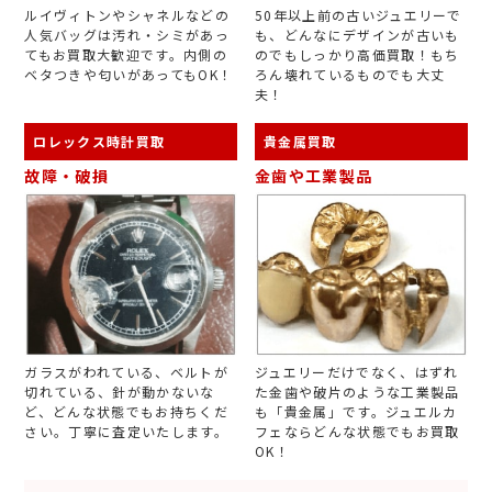
ルイヴィトンやシャネルなどの
50年以上前の古いジュエリーで
人気バッグは汚れ・シミがあっ
も、どんなにデザインが古いも
てもお買取大歓迎です。内側の
のでもしっかり高価買取！もち
ベタつきや匂いがあってもOK！
ろん壊れているものでも大丈
夫！
ロレックス時計買取
貴金属買取
故障・破損
金歯や工業製品
ガラスがわれている、ベルトが
ジュエリーだけでなく、はずれ
切れている、針が動かないな
た金歯や破片のような工業製品
ど、どんな状態でもお持ちくだ
も「貴金属」です。ジュエルカ
さい。丁寧に査定いたします。
フェならどんな状態でもお買取
OK！