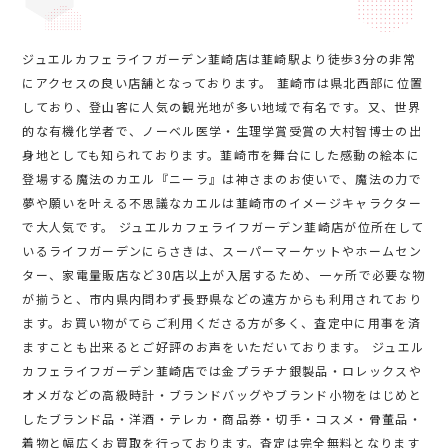
ジュエルカフェライフガーデン韮崎店は韮崎駅より徒歩3分の非常
にアクセスの良い店舗となっております。 韮崎市は県北西部に位置
しており、登山客に人気の観光地が多い地域で有名です。又、世界
的な有機化学者で、ノーベル医学・生理学賞受賞の大村智博士の出
身地としても知られております。韮崎市を舞台にした感動の絵本に
登場する魔法のカエル『ニーラ』は神さまのお使いで、魔法の力で
夢や願いを叶える不思議なカエルは韮崎市のイメージキャラクター
で大人気です。 ジュエルカフェライフガーデン韮崎店が位所在して
いるライフガーデンにらさきは、スーパーマーケットやホームセン
ター、家電量販店など30店以上が入居するため、一ヶ所で必要な物
が揃うと、市内県内問わず長野県などの遠方からも利用されており
ます。お買い物がてらご利用くださる方が多く、査定中に用事を済
ますことも出来るとご好評のお声をいただいております。 ジュエル
カフェライフガーデン韮崎店では金プラチナ銀製品・ロレックスや
オメガなどの高級時計・ブランドバッグやブランド小物をはじめと
したブランド品・洋酒・テレカ・商品券・切手・コスメ・骨董品・
着物と幅広くお買取を行っております。査定は完全無料となります