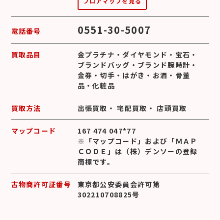
フロアマップを見る
0551-30-5007
電話番号
買取品目
金プラチナ
・
ダイヤモンド
・
宝石
・
ブランドバッグ
・
ブランド腕時計
・
金券
・
切手
・
はがき
・
お酒
・
骨董
品
・
化粧品
買取方法
出張買取
・
宅配買取
・
店頭買取
マップコード
167 474 047*77
※「マップコード」および「ＭＡＰ
ＣＯＤＥ」は（株）デンソーの登録
商標です。
古物商許可証番号
東京都公安委員会許可第
302210708825号