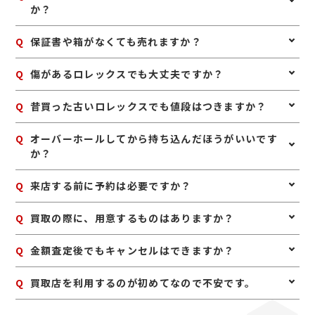
品がそろっていると、査定額に良い影響が出る場合があ
か？
ンター内 ●山梨交通バス 「韮崎駅バス停」下車 徒歩3
ります。また、無理に修理やオーバーホールをせず、ま
分 ※韮崎駅前広場を通り抜けて階段を降りると、正面に
ずは現状のままお持ちいただくのがおすすめです。人気
「ライフガーデンにらさき」が見えます。 《お車でお越
A
はい、不動のロレックスでも査定可能です。故障や長期
Q
保証書や箱がなくても売れますか？
モデルは中古市場での需要も高いため、使わないと思っ
しの場合》 中央自動車道「韮崎インターチェンジ」より
間の保管によって動かなくなっている場合でも、モデル
た段階で早めに査定へ出すこともポイントです。
韮崎市街方面へ（山梨県道27号韮崎昇仙峡線をJR韮崎
や状態によってはしっかりお値段がつくことがありま
A
駅方面へ走行）車で10分。
はい、本体のみでも査定は可能です。保証書や箱、余り
Q
傷があるロレックスでも大丈夫ですか？
す。まずはそのままの状態でご相談ください。
コマなどの付属品があると査定額に影響することがあり
ますが、なくても買取できるケースは多くあります。使
A
はい、傷や使用感があるロレックスでも査定可能です。
Q
昔買った古いロレックスでも値段はつきますか？
っていないロレックスがあれば、お気軽にお持ちくださ
日常使いによる細かなキズやベルトの使用感があって
い。
も、モデルや相場状況によってしっかり評価できる場合
A
はい、古いロレックスでも人気モデルや希少性のあるも
Q
オーバーホールしてから持ち込んだほうがいいです
があります。無理に磨かず、そのままお持ちいただくの
のは高く評価される場合があります。製造年が古くても
か？
がおすすめです。
需要のあるモデルは多いため、長年使っていないお品物
も一度査定に出してみるのがおすすめです。
A
無理にオーバーホールや修理をしてからお持ち込みいた
Q
来店する前に予約は必要ですか？
だく必要はありません。修理費用が査定額の上乗せ分を
上回ることもあるため、まずは現状のまま査定に出すの
A
予約は必要ありませんのでいつでもお越しいただけます
Q
買取の際に、用意するものはありますか？
がおすすめです。状態を確認したうえでご案内いたしま
が、混み合っている場合は査定をお待たせする場合もご
す。
ざいますので、事前にお電話にて来店予約をいただけま
A
はい。身分証明書(運転免許証、マイナンバーカード、
Q
金額査定後でもキャンセルはできますか？
すとスムーズにご案内できます。
パスポート等)をご用意してください。店舗にてコピー
を取らせていただきますので、必ずお持ちください。
A
お値段にご満足いただけない場合は、もちろんキャンセ
Q
買取店を利用するのが初めてなので不安です。
ル可能です。手数料等も一切かかりませんのでご安心く
ださい。
A
初めての買取店にジュエルカフェをご検討いただきあり