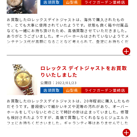
店頭買取
山梨県
ライフガーデン韮崎店
勿論査定は無料です。まだ売る予定はないけれど、金額だけでも聞
きたい!という方も大歓迎ですので、是非気になる時計がございま
したら、1度当店にお持ちいただく様お願いいたします♪
お買取したロレックスデイトジャストは、海外で購入されたもの
で、とても大事に使用されていたようです。状態も良く箱や付属品
なども一緒にお持ち頂けたため、高価買取させていただきました。
ありがとうございました。オーバーホールはされていないようでメ
ンテナンス代が高額になることなど考えられて、査定にお持ちくだ
さいました。ロレックスは中古でも大変人気がありますので、オー
バーホールをしていない状態でも精一杯頑張らせていただき、買取
価格に喜んでいただけました。ロレックス買取キャンペーン中は買
取金額がUPしますので、H.Pやチラシなどお得な買取情報をぜひご
ロレックス デイトジャストをお買取
覧くださいませ。
りいたしました
公開日：
2022/01/23
店頭買取
山梨県
ライフガーデン韮崎店
お買取したロレックスデイトジャストは、20年程前に購入したもの
だそうです。普段使いで細かいキズや泥等の汚れがあり、オーバー
ホールをしていないとのことで時計の針は止まっていました。修理
も検討されたようですが、高価で買取してくれるならとジュエルカ
フェにお持ちくださいました。ギャランティ等はありませんでした
が、中古でも人気のロレックスですので精一杯頑張らせていただ
き、買取価格に喜んでいただけました。ロレックス買取キャンペー