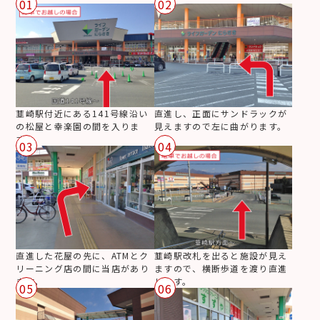
01
02
韮崎駅付近にある141号線沿い
直進し、正面にサンドラックが
の松屋と幸楽園の間を入りま
見えますので左に曲がります。
す。
03
04
直進した花屋の先に、ATMとク
韮崎駅改札を出ると施設が見え
リーニング店の間に当店があり
ますので、横断歩道を渡り直進
ます。
します。
05
06