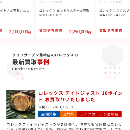
取
ロレックス買取
ロレックス買取
デイトナお買取いたし
ロレックス ヨットマスターお買取
ロレックス エクスプ
いたしました！
買取いたしました！
格
2,100,000
買取参考価格
2,250,000
買取参考価格
円
円
ライフガーデン韮崎店のロレックスの
最新買取
事例
Purchase Results
ロレックス デイトジャスト 10ポイン
ト お買取りいたしました
公開日：
2023/12/09
店頭買取
山梨県
ライフガーデン韮崎店
ロレックスデイトジャストの歴史は長く、現在でも実用性とエレガ
ントさを兼ね備えている為、時代や年代問わず中古市場でもとても