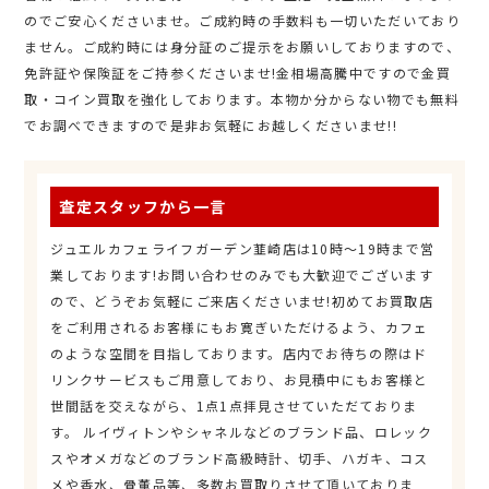
のでご安心くださいませ。ご成約時の手数料も一切いただいており
ません。ご成約時には身分証のご提示をお願いしておりますので、
免許証や保険証をご持参くださいませ!金相場高騰中ですので金買
取・コイン買取を強化しております。本物か分からない物でも無料
でお調べできますので是非お気軽にお越しくださいませ!!
査定スタッフから一言
ジュエルカフェライフガーデン韮崎店は10時～19時まで営
業しております!お問い合わせのみでも大歓迎でございます
ので、どうぞお気軽にご来店くださいませ!初めてお買取店
をご利用されるお客様にもお寛ぎいただけるよう、カフェ
のような空間を目指しております。店内でお待ちの際はド
リンクサービスもご用意しており、お見積中にもお客様と
世間話を交えながら、1点1点拝見させていただておりま
す。 ルイヴィトンやシャネルなどのブランド品、ロレック
スやオメガなどのブランド高級時計、切手、ハガキ、コス
メや香水、骨董品等、多数お買取りさせて頂いておりま