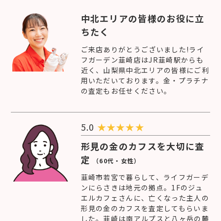
中北エリアの皆様のお役に立
ちたく
ご来店ありがとうございました!ライ
フガーデン韮崎店はJR韮崎駅からも
近く、山梨県中北エリアの皆様にご利
用いただいております。金・プラチナ
の査定もお任せください。
5.0
★
★
★
★
★
形見の金のカフスを大切に査
定
（60代・女性）
韮崎市若宮で暮らして、ライフガーデ
ンにらさきは地元の拠点。1Fのジュ
エルカフェさんに、亡くなった主人の
形見の金のカフスを査定してもらいま
した。韮崎は南アルプスと八ヶ岳の麓