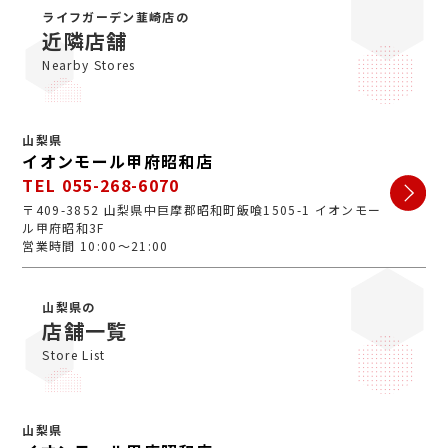
がとうございます。ジュエルカフェは女性スタッフが中
ライフガーデン韮崎店の
心で、丁寧な接客・明るいお店・手数料完全無料の手軽
近隣店舗
さで多くのお客様にご利用いただいています。ぜひ安心
Nearby Stores
してお越しくださいませ。
山梨県
イオンモール甲府昭和店
TEL 055-268-6070
〒409-3852 山梨県中巨摩郡昭和町飯喰1505-1 イオンモー
ル甲府昭和3F
営業時間 10:00～21:00
山梨県の
店舗一覧
Store List
山梨県