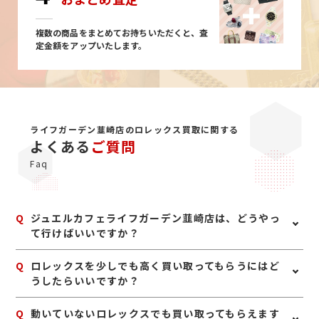
複数の商品をまとめてお持ちいただくと、査
定金額をアップいたします。
ライフガーデン韮崎店のロレックス買取に関する
よくある
ご質問
Faq
Q
ジュエルカフェライフガーデン韮崎店は、どうやっ
て行けばいいですか？
A
《電車でお越しの場合》 JR線中央本線「韮崎駅」下車
Q
ロレックスを少しでも高く買い取ってもらうにはど
で徒歩3分、改札を出て直進し階段を降りると、正面に
うしたらいいですか？
「ライフガーデンにらさき」が見えます。 《バスでお越
しの場合》 ●韮崎市民バス 「ライフガーデンにらさき
A
ロレックスは、箱、保証書、余りコマ、冊子などの付属
Q
動いていないロレックスでも買い取ってもらえます
バス停」下車 ※ライフガーデンにらさきショッピングセ