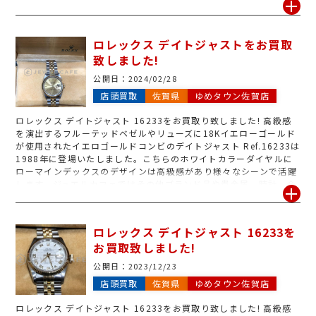
姿勢が高い信頼性わや維持しています。その他貴金属、ジュエリ
ー、ブランド品、時計、金券などお買取致します!ぜひ一度ジュエル
カフェへご相談ください^_^
ロレックス デイトジャストをお買取
致しました!
公開日：
2024/02/28
店頭買取
佐賀県
ゆめタウン佐賀店
ロレックス デイトジャスト 16233をお買取り致しました! 高級感
を演出するフルーテッドベゼルやリューズに18Kイエローゴールド
が使用され­たイエロゴールドコンビのデイトジャスト Ref.16233は
1988年に登場いたしました。こちらのホワイトカラーダイヤルに
ローマインデックスのデザインは高級感があり様々なシーンで活躍
します。ジュエルカフェではその他ブランド品や貴金属、時計、金
券など様々な商材取り扱っていますので、是非一度ジュエルカフェ
へお越しください^_^
ロレックス デイトジャスト 16233を
お買取致しました!
公開日：
2023/12/23
店頭買取
佐賀県
ゆめタウン佐賀店
ロレックス デイトジャスト 16233をお買取り致しました! 高級感