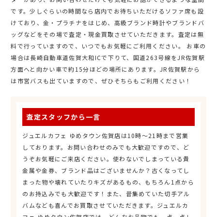
です。少しぐらいの時間なら店内でお待ちいただけるソファ席も設
けており、金・プラチナをはじめ、高級ブランド時計やブランドバ
ッグなどをその場で査定・現金買取させていただきます。査定は無
料で行っていますので、いつでもお気軽にご利用ください。 お車の
場合は長崎自動車道佐賀大和ICで下りて、国道263号線をJR佐賀駅
方面へと向かい車で約15分ほどの場所にあります。JR佐賀駅から
は市営バスも出ていますので、ぜひそちらもご利用ください！
査定スタッフから一言
ジュエルカフェ ゆめタウン佐賀店は10時～21時まで営業
しております。お問い合わせのみでも大歓迎ですので、ど
うぞお気軽にご来店ください。使わないでしまっている貴
金属や金券、ブランド品はございませんか？古くなってし
まった物や壊れていたりキズがあるもの、もちろん1点から
のお持込みでも大歓迎です！また、昔集めていた切手アル
バムなども喜んでお買取させていただきます。ジュエルカ
フェ ゆめタウン佐賀店では、どんなお品物でも一点一点し