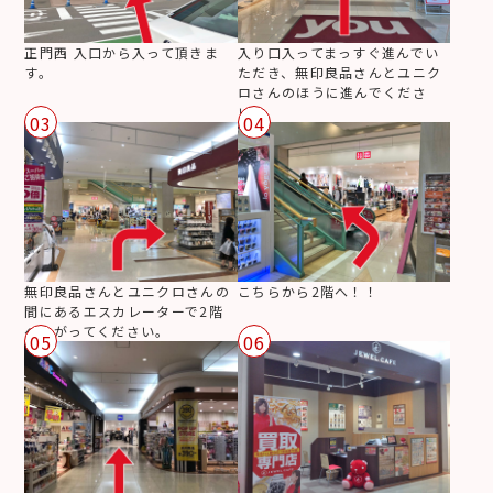
正門西 入口から入って頂きま
入り口入ってまっすぐ進んでい
す。
ただき、無印良品さんとユニク
ロさんのほうに進んでくださ
い。
03
04
無印良品さんとユニクロさんの
こちらから2階へ！！
間にあるエスカレーターで2階
へ上がってください。
05
06