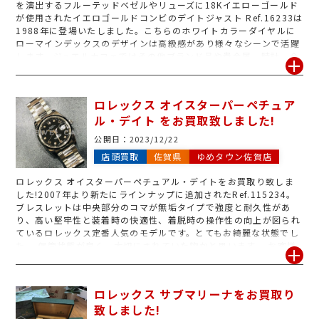
を演出するフルーテッドベゼルやリューズに18Kイエローゴールド
が使用され­たイエロゴールドコンビのデイトジャスト Ref.16233は
1988年に登場いたしました。こちらのホワイトカラーダイヤルに
ローマインデックスのデザインは高級感があり様々なシーンで活躍
します。ジュエルカフェではその他ブランド品や貴金属、時計、金
券など様々な商材取り扱っていますので、是非一度ジュエルカフェ
へお越しください^_^
ロレックス オイスターパーペチュア
ル・デイト をお買取致しました!
公開日：
2023/12/22
店頭買取
佐賀県
ゆめタウン佐賀店
ロレックス オイスターパーペチュアル・デイトをお買取り致しま
した!2007年より新たにラインナップに追加されたRef.115234。
ブレスレットは中央部分のコマが無垢タイプで強度と耐久性があ
り、高い堅牢性と装着時の快適性、着脱時の操作性の向上が図られ
ているロレックス定番人気のモデルです。とてもお綺麗な状態でし
た。 保管状態が良く、大切にされていた物かと思います。 お客様
のご満足のいく価格でお取引きさせて頂きました。その他ブランド
品や貴金属、時計、金券など様々な商材取り扱っていますので、是
非一度ジュエルカフェへお越しください^_^
ロレックス サブマリーナをお買取り
致しました!