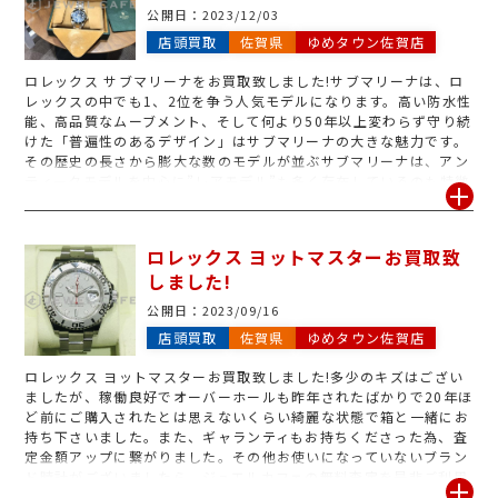
公開日：
2023/12/03
店頭買取
佐賀県
ゆめタウン佐賀店
ロレックス サブマリーナをお買取致しました!サブマリーナは、ロ
レックスの中でも1、2位を争う人気モデルになります。高い防水性
能、高品質なムーブメント、そして何より50年以上変わらず守り続
けた「普遍性のあるデザイン」はサブマリーナの大きな魅力です。
その歴史の長さから膨大な数のモデルが並ぶサブマリーナは、アン
ティークモデルを中心に”レアモデル”も多く存在しているのも特徴
です。コレクターズアイテムとしての側面もあるサブマリーナは
「1本持っていても、さらにもう1本欲しくなる」そんな魅力に溢れ
たシリーズです。ロレックスは中古市場での人気が高い為、ジュエ
ロレックス ヨットマスターお買取致
ルカフェでも状態により高価買取が期待できるブランド時計の1つ
しました!
です。また、ガラスキズや動かない・ベルトなしなどボロボロの状
態でもお買取する事が出来ます!査定のみ大歓迎ですので、気にな
公開日：
2023/09/16
るロレックス御座いましたら是非お持ち下さいませ!
店頭買取
佐賀県
ゆめタウン佐賀店
ロレックス ヨットマスターお買取致しました!多少のキズはござい
ましたが、稼働良好でオーバーホールも昨年されたばかりで20年ほ
ど前にご購入されたとは思えないくらい綺麗な状態で箱と一緒にお
持ち下さいました。また、ギャランティもお持ちくださった為、査
定金額アップに繋がりました。その他お使いになっていないブラン
ド時計がございましたら、ジュエルカフェの無料査定を是非ご利用
くださいませ。付属品をお持ちでしたら査定金額UPに繋がります