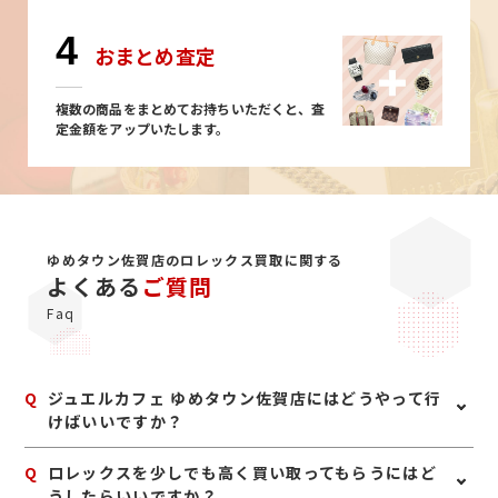
4
おまとめ査定
複数の商品をまとめてお持ちいただくと、査
定金額をアップいたします。
ゆめタウン佐賀店のロレックス買取に関する
よくある
ご質問
Faq
Q
ジュエルカフェ ゆめタウン佐賀店にはどうやって行
けばいいですか？
A
お車の場合は長崎自動車道佐賀大和ICで下りて、国道
Q
ロレックスを少しでも高く買い取ってもらうにはど
263号線をJR佐賀駅方面へと向かい車で約15分の場所に
うしたらいいですか？