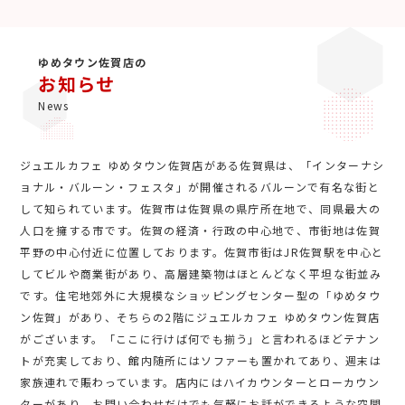
ゆめタウン佐賀店の
お知らせ
News
ジュエルカフェ ゆめタウン佐賀店がある佐賀県は、「インターナシ
ョナル・バルーン・フェスタ」が開催されるバルーンで有名な街と
して知られています。佐賀市は佐賀県の県庁所在地で、同県最大の
人口を擁する市です。佐賀の経済・行政の中心地で、市街地は佐賀
平野の中心付近に位置しております。佐賀市街はJR佐賀駅を中心と
してビルや商業街があり、高層建築物はほとんどなく平坦な街並み
です。住宅地郊外に大規模なショッピングセンター型の「ゆめタウ
ン佐賀」があり、そちらの2階にジュエルカフェ ゆめタウン佐賀店
がございます。「ここに行けば何でも揃う」と言われるほどテナン
トが充実しており、館内随所にはソファーも置かれてあり、週末は
家族連れで賑わっています。店内にはハイカウンターとローカウン
ターがあり、お問い合わせだけでも気軽にお話ができるような空間