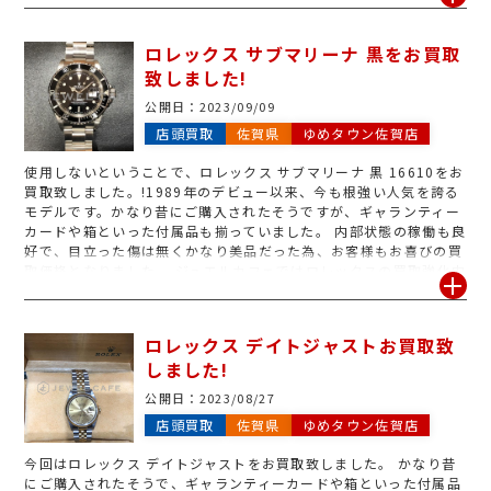
ので是非、一緒にお持ちください。
ロレックス サブマリーナ 黒をお買取
致しました!
公開日：
2023/09/09
店頭買取
佐賀県
ゆめタウン佐賀店
使用しないということで、ロレックス サブマリーナ 黒 16610をお
買取致しました。!1989年のデビュー以来、今も根強い人気を誇る
モデルです。かなり昔にご購入されたそうですが、ギャランティー
カードや箱といった付属品も揃っていました。 内部状態の稼働も良
好で、目立った傷は無くかなり美品だった為、お客様もお喜びの買
取価格となりました。 ジュエルカフェではロレックスの買取強化中
です!お持ち込みの際はギャランティーカードや箱等の付属品があれ
ば併せてお持ち込み下さいませ^_^
ロレックス デイトジャストお買取致
しました!
公開日：
2023/08/27
店頭買取
佐賀県
ゆめタウン佐賀店
今回はロレックス デイトジャストをお買取致しました。 かなり昔
にご購入されたそうで、ギャランティーカードや箱といった付属品