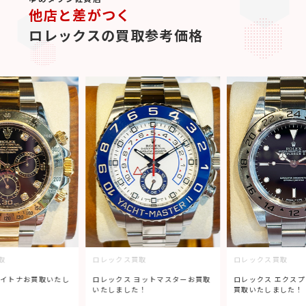
他店と差がつく
ロレックスの買取参考価格
取
ロレックス買取
ロレックス買取
デイトナお買取いたし
ロレックス ヨットマスターお買取
ロレックス エクスプ
いたしました！
買取いたしました！