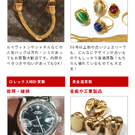
ルイヴィトンやシャネルなどの
50年以上前の古いジュエリーで
人気バッグは汚れ・シミがあっ
も、どんなにデザインが古いも
てもお買取大歓迎です。内側の
のでもしっかり高価買取！もち
ベタつきや匂いがあってもOK！
ろん壊れているものでも大丈
夫！
ロレックス時計買取
貴金属買取
故障・破損
金歯や工業製品