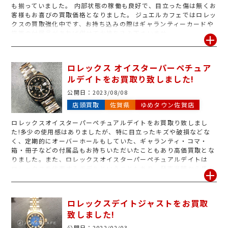
も揃っていました。 内部状態の稼働も良好で、目立った傷は無くお
客様もお喜びの買取価格となりました。 ジュエルカフェではロレッ
クスの買取強化中です、お持ち込みの際はギャランティーカードや
箱等の付属品があれば併せてお持ち込み下さいませ。
ロレックス オイスターパーペチュア
ルデイトをお買取り致しました!
公開日：
2023/08/08
店頭買取
佐賀県
ゆめタウン佐賀店
ロレックスオイスターパーペチュアルデイトをお買取り致しまし
た!多少の使用感はありましたが、特に目立ったキズや破損などな
く、定期的にオーバーホールもしていた、ギャランティ・コマ・
箱・冊子などの付属品もお持ちいただいたこともあり高価買取とな
りました。また、ロレックスオイスターパーペチュアルデイトは
ロレックスを代表するモデルということもあり、発売当時から男女
問わず絶大な人気があります。その為、中古での買取相場も値崩れ
することなく常に安定しているモデルです。他にも数多くのブラン
ド時計買取を行っていますのでご自宅に眠っている時計がありまし
ロレックスデイトジャストをお買取
たら是非一度ご相談ください!
致しました!
公開日：
2022/02/03