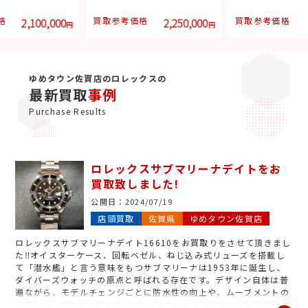
格
2,100,000
買取参考価格
2,250,000
買取参考価格
円
円
ゆめタウン佐賀店のロレックスの
最新買取
事例
Purchase Results
ロレックスサブマリーナデイトをお
買取致しました!
公開日：
2024/07/19
店頭買取
佐賀県
ゆめタウン佐賀店
ロレックスサブマリーナデイト16610をお買取りをさせて頂きまし
た‼︎オイスターケース、回転ベゼル、ねじ込み式リューズを搭載し
て「潜水艦」と言う意味をもつサブマリーナは1953年に誕生し、
ダイバーズウォッチの原点と呼ばれる存在です。デザイン自体は普
遍ながら、モデルチェンジごとに防水性の向上や、ムーブメントの
改良など、常に最上級のダイバーズウォッチを目指した実用重視の