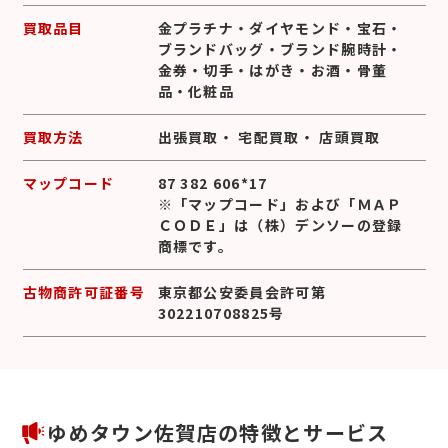
買取品目
金プラチナ
・
ダイヤモンド
・
宝石
・
ブランドバッグ
・
ブランド腕時計
・
金券
・
切手
・
はがき
・
お酒
・
骨董
品
・
化粧品
買取方法
出張買取
・
宅配買取
・
店頭買取
マップコード
87 382 606*17
※「マップコード」および「ＭＡＰ
ＣＯＤＥ」は（株）デンソーの登録
商標です。
古物商許可証番号
東京都公安委員会許可第
302210708825号
ゆめタウン佐賀店の特徴とサービス