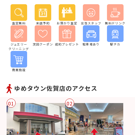
査定無料
来店予約
お預かり査定
女性スタッフ
無料ドリンク
ジュエリー
次回クーポン
成約プレゼント
駐車場あり
駅チカ
クリーニング
商業施設
ゆめタウン佐賀店のアクセス
01
02