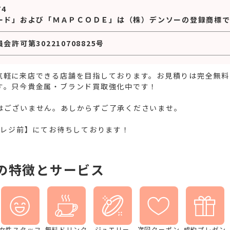
74
ード」および「ＭＡＰＣＯＤＥ」は（株）デンソーの登録商標で
許可第302210708825号
気軽に来店できる店舗を目指しております。お見積りは完全無料
す。只今貴金属・ブランド買取強化中です！
はございません。あしからずご了承くださいませ。
グレジ前】にてお待ちしております！
の特徴とサービス
女性スタッフ
無料ドリンク
ジュエリー
次回クーポン
成約プレゼン