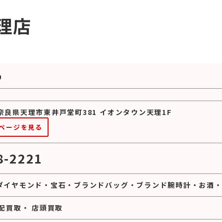
理店
0
4 奈良県天理市東井戸堂町381 イオンタウン天理1F
ページを見る
8-2221
ダイヤモンド
・
宝石
・
ブランドバッグ
・
ブランド腕時計
・
お酒
配買取
・
店頭買取