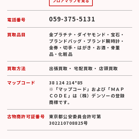
フロアマップを見る
059-375-5131
電話番号
買取品目
金プラチナ
・
ダイヤモンド
・
宝石
・
ブランドバッグ
・
ブランド腕時計
・
金券
・
切手
・
はがき
・
お酒
・
骨董
品
・
化粧品
買取方法
出張買取
・
宅配買取
・
店頭買取
マップコード
38 124 214*85
※「マップコード」および「ＭＡＰ
ＣＯＤＥ」は（株）デンソーの登録
商標です。
古物商許可証番号
東京都公安委員会許可第
302210708825号