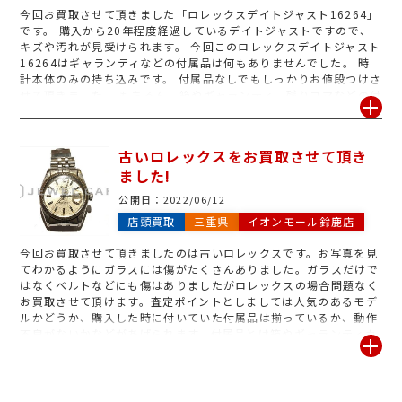
今回お買取させて頂きました「ロレックスデイトジャスト16264」
です。 購入から20年程度経過しているデイトジャストですので、
キズや汚れが見受けられます。 今回このロレックスデイトジャスト
16264はギャランティなどの付属品は何もありませんでした。 時
計本体のみの持ち込みです。 付属品なしでもしっかりお値段つけさ
せて頂きました。 もちろん、箱やギャランティ、残りコマなどの付
属品がございましたら一緒お持ち下さい! どのモデルも付属品なし
と付属品ありでは査定額にも差が出ます。 ロレックスの査定の際に
は、ございましたら付属品を一緒にお持ち頂く事をお勧めいたしま
古いロレックスをお買取させて頂き
す。 もちろん、付属品なしでも大歓迎です。動かなくなってしまっ
ました!
たロレックスもお買取しております。 お家にしまい込んでいるロレ
ックス、一度ご確認してみて下さい。
公開日：
2022/06/12
店頭買取
三重県
イオンモール鈴鹿店
今回お買取させて頂きましたのは古いロレックスです。お写真を見
てわかるようにガラスには傷がたくさんありました。ガラスだけで
はなくベルトなどにも傷はありましたがロレックスの場合問題なく
お買取させて頂けます。査定ポイントとしましては人気のあるモデ
ルかどうか、購入した時に付いていた付属品は揃っているか、動作
不良がないかなどがあげられます。付属品とは箱やギャランティカ
ード、余っているコマのことで箱やギャランティーカードは買取金
額に大きく影響を与えます。もちろん付属品がなかったり、動作不
良がある品物でもお買取可能です。オーバーホールをした証明書な
どがある場合もご持参ください。古いロレックスでも大歓迎です!