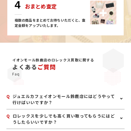
4
おまとめ査定
複数の商品をまとめてお持ちいただくと、査
定金額をアップいたします。
イオンモール鈴鹿店のロレックス買取に関する
よくある
ご質問
Faq
Q
ジュエルカフェイオンモール鈴鹿店にはどうやって
行けばいいですか？
A
お車の場合、国道23号線柳ランプウェイより中央道路へ
Q
ロレックスを少しでも高く買い取ってもらうにはど
入り、亀山方面へ直進約5キロ。1号線からですと、汲川
うしたらいいですか？
原町交差点を鈴鹿サーキット方面へ。汲川原橋を渡り左
折し直進。 電車の場合、徒歩15分、または三重交通バ