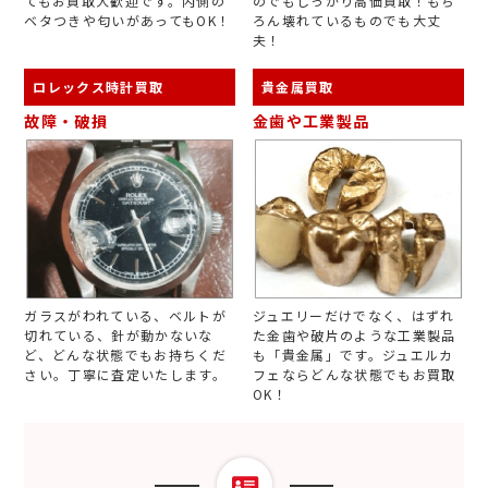
てもお買取大歓迎です。内側の
のでもしっかり高価買取！もち
ベタつきや匂いがあってもOK！
ろん壊れているものでも大丈
夫！
ロレックス時計買取
貴金属買取
故障・破損
金歯や工業製品
ガラスがわれている、ベルトが
ジュエリーだけでなく、はずれ
切れている、針が動かないな
た金歯や破片のような工業製品
ど、どんな状態でもお持ちくだ
も「貴金属」です。ジュエルカ
さい。丁寧に査定いたします。
フェならどんな状態でもお買取
OK！