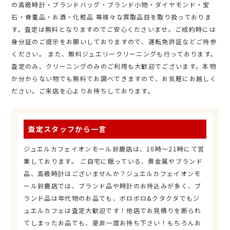
の高級時計・ブランドバッグ・ブランド小物・ダイヤモンド・宝
石・骨董品・お酒・化粧品 等様々な買取品目を取り扱っておりま
す。査定は無料となりますのでご安心くださいませ。ご成約時には
身分証のご提示をお願いしておりますので、運転免許証などご持参
ください。 また、無料ジュエリークリーニングも行っております。
査定のみ、クリーニングのみのご利用も大歓迎でございます。本物
か分からない物でも無料でお調べできますので、お気軽にお越しく
ださい。ご来店を心よりお待ちしております。
査定スタッフから一言
ジュエルカフェイオンモール鈴鹿店は、10時～21時にて営
業しております。 ご自宅に眠っている、貴金属やブランド
品、高級時計はございませんか？ジュエルカフェイオンモ
ール鈴鹿店では、ブランド品や時計のお持込みが多く、ブ
ランド品は年代物のお品でも、ボロボロ&クタクタでもジ
ュエルカフェは査定大歓迎です！他店でお見積りを断られ
てしまったお品でも、是非一度お持ち下さい！もちろんお