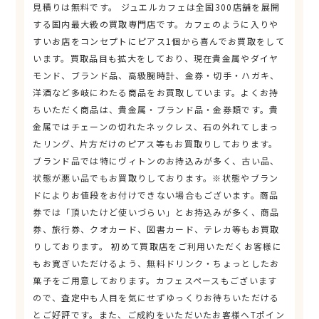
見積りは無料です。 ジュエルカフェは全国300店舗を展開
する国内最大級の買取専門店です。カフェのように入りや
すいお店をコンセプトにピアス1個から喜んでお買取をして
います。買取品目も拡大をしており、現在貴金属やダイヤ
モンド、ブランド品、高級腕時計、金券・切手・ハガキ、
洋酒など多岐にわたる商品をお買取しています。よくお持
ちいただく商品は、貴金属・ブランド品・金券類です。貴
金属ではチェーンの切れたネックレス、石の外れてしまっ
たリング、片方だけのピアス等もお買取りしております。
ブランド品では特にヴィトンのお持込みが多く、古い品、
状態が悪い品でもお買取りしております。※状態やブラン
ドによりお値段をお付けできない場合もございます。商品
券では「頂いたけど使いづらい」とお持込みが多く、商品
券、旅行券、クオカード、図書カード、テレカ等もお買取
りしております。 初めて買取店をご利用いただくお客様に
もお寛ぎいただけるよう、無料ドリンク・ちょっとしたお
菓子をご用意しております。カフェスペースもございます
ので、査定中も人目を気にせずゆっくりお待ちいただける
とご好評です。また、ご成約をいただいたお客様へTポイン