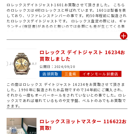
ロレックスデイトジャスト1601お買取させて頂きました。 こちら
のロレックスは4桁ロレックスと呼ばれています。1601は型番を表
しており、リファレンスナンバーの事です。約50年程前に製造され
たロレックスデイトジャストです。 ロレックス査定の際には、ギャ
ランティ(保証書)があるのと無いのでは金額にも差が生じてくる事
も多いです。ロレックス査定の際には、ギャランティなどの付属品
がございましたら時計と一緒にジュエルカフェイオンモール鈴鹿店
へお持ち下さい!
ロレックス デイトジャスト 16234お
買取しました
公開日：
2024/09/20
店頭買取
三重県
イオンモール鈴鹿店
この度はロレックス デイトジャスト 16234をお買取させて頂きま
した。1990年に製造されたお品物ですので34年前にご購入され、
それから一度もオーバーホールをされていないとの事でした。ロレ
ックスであれば壊れているものや文字盤、ベルトのみでもお買取で
きます。
ロレックスヨットマスター 116622お
買取!