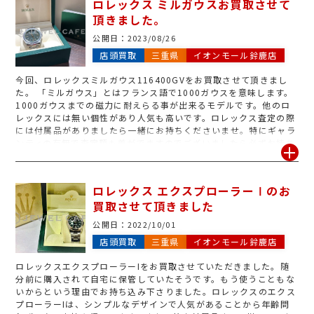
ロレックス ミルガウスお買取させて
頂きました。
公開日：
2023/08/26
店頭買取
三重県
イオンモール鈴鹿店
今回、ロレックスミルガウス116400GVをお買取させて頂きまし
た。 「ミルガウス」とはフランス語で1000ガウスを意味します。
1000ガウスまでの磁力に耐えらる事が出来るモデルです。他のロ
レックスには無い個性があり人気も高いです。ロレックス査定の際
には付属品がありましたら一緒にお持ちくださいませ。特にギャラ
ンティの有無で査定額も差がでますのでございましたら必ずお持ち
下さい♪
ロレックス エクスプローラーⅠのお
買取させて頂きました
公開日：
2022/10/01
店頭買取
三重県
イオンモール鈴鹿店
ロレックスエクスプローラーIをお買取させていただきました。随
分前に購入されて自宅に保管していたそうです。もう使うこともな
いからという理由でお持ち込み下さりました。ロレックスのエクス
プローラーIは、シンプルなデザインで人気があることから年齢問