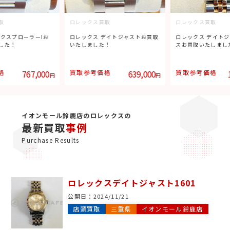
取
ロレックス買取
ロレックス買取
エクスプローラーIお
ロレックス デイトジャストお買取
ロレックス デイト
した！
いたしました！
スお買取いたしまし
格
767,000
買取参考価格
639,000
買取参考価格
円
円
イオンモール鈴鹿店のロレックスの
最新買取
事例
Purchase Results
ロレックスデイトジャスト1601
公開日：
2024/11/21
店頭買取
三重県
イオンモール鈴鹿店