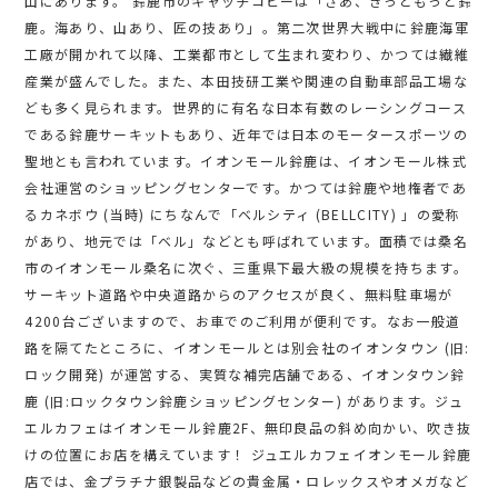
山にあります。 鈴鹿市のキャッチコピーは「さあ、きっともっと鈴
鹿。海あり、山あり、匠の技あり」。第二次世界大戦中に鈴鹿海軍
工廠が開かれて以降、工業都市として生まれ変わり、かつては繊維
産業が盛んでした。また、本田技研工業や関連の自動車部品工場な
ども多く見られます。世界的に有名な日本有数のレーシングコース
である鈴鹿サーキットもあり、近年では日本のモータースポーツの
聖地とも言われています。イオンモール鈴鹿は、イオンモール株式
会社運営のショッピングセンターです。かつては鈴鹿や地権者であ
るカネボウ (当時) にちなんで「ベルシティ (BELLCITY) 」の愛称
があり、地元では「ベル」などとも呼ばれています。面積では桑名
市のイオンモール桑名に次ぐ、三重県下最大級の規模を持ちます。
サーキット道路や中央道路からのアクセスが良く、無料駐車場が
4200台ございますので、お車でのご利用が便利です。なお一般道
路を隔てたところに、イオンモールとは別会社のイオンタウン (旧:
ロック開発) が運営する、実質な補完店舗である、イオンタウン鈴
鹿 (旧:ロックタウン鈴鹿ショッピングセンター) があります。ジュ
エルカフェはイオンモール鈴鹿2F、無印良品の斜め向かい、吹き抜
けの位置にお店を構えています！ ジュエルカフェイオンモール鈴鹿
店では、金プラチナ銀製品などの貴金属・ロレックスやオメガなど