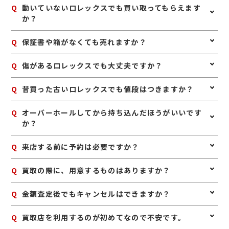
A
ロレックスは、箱、保証書、余りコマ、冊子などの付属
Q
動いていないロレックスでも買い取ってもらえます
ス「白子駅行き」にご乗車いただき「イオンモール鈴鹿
品がそろっていると、査定額に良い影響が出る場合があ
か？
正面前」にて下車。 イオンモール鈴鹿2階、無印良品さ
ります。また、無理に修理やオーバーホールをせず、ま
ん近くに当店がございます。
ずは現状のままお持ちいただくのがおすすめです。人気
A
はい、不動のロレックスでも査定可能です。故障や長期
Q
保証書や箱がなくても売れますか？
モデルは中古市場での需要も高いため、使わないと思っ
間の保管によって動かなくなっている場合でも、モデル
た段階で早めに査定へ出すこともポイントです。
や状態によってはしっかりお値段がつくことがありま
A
はい、本体のみでも査定は可能です。保証書や箱、余り
Q
傷があるロレックスでも大丈夫ですか？
す。まずはそのままの状態でご相談ください。
コマなどの付属品があると査定額に影響することがあり
ますが、なくても買取できるケースは多くあります。使
A
はい、傷や使用感があるロレックスでも査定可能です。
Q
昔買った古いロレックスでも値段はつきますか？
っていないロレックスがあれば、お気軽にお持ちくださ
日常使いによる細かなキズやベルトの使用感があって
い。
も、モデルや相場状況によってしっかり評価できる場合
A
はい、古いロレックスでも人気モデルや希少性のあるも
Q
オーバーホールしてから持ち込んだほうがいいです
があります。無理に磨かず、そのままお持ちいただくの
のは高く評価される場合があります。製造年が古くても
か？
がおすすめです。
需要のあるモデルは多いため、長年使っていないお品物
も一度査定に出してみるのがおすすめです。
A
無理にオーバーホールや修理をしてからお持ち込みいた
Q
来店する前に予約は必要ですか？
だく必要はありません。修理費用が査定額の上乗せ分を
上回ることもあるため、まずは現状のまま査定に出すの
A
予約は必要ありませんのでいつでもお越しいただけます
Q
買取の際に、用意するものはありますか？
がおすすめです。状態を確認したうえでご案内いたしま
が、混み合っている場合は査定をお待たせする場合もご
す。
ざいますので、事前にお電話にて来店予約をいただけま
A
はい。身分証明書(運転免許証、マイナンバーカード、
Q
金額査定後でもキャンセルはできますか？
すとスムーズにご案内できます。
パスポート等)をご用意してください。店舗にてコピー
を取らせていただきますので、必ずお持ちください。
A
お値段にご満足いただけない場合は、もちろんキャンセ
Q
買取店を利用するのが初めてなので不安です。
ル可能です。手数料等も一切かかりませんのでご安心く