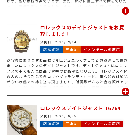
わず、高い支持を得ています。また、箱や付属品すべて揃っていた
ため、高価買取となりました。また、ロレックスは壊れていてもお
買取させて頂いておりますので、風防割れ、ヒビ、針の腐食、フェ
イスのみなどのお持ち込みも大歓迎です。壊れてしまって他店では
買取が出来ないと断られてしまった物でも是非、お気軽にジュエル
ロレックスのデイトジャストをお買
カフェイオンモール鈴鹿店にお持ち下さい。
取しました!
公開日：
2022/09/14
店頭買取
三重県
イオンモール鈴鹿店
お写真にありますお品物は今回ジュエルカフェでお買取させて頂き
ましたロレックスのデイトジャストです。デイトジャストはロレッ
クスの中でも人気商品で定番のお品物となります。ロレックス本体
のみのお持ち込みで余コマやギャランティカード、箱などの付属品
がない状態でお持ち込み頂きました。付属品があると査定額はアッ
プしますが付属品が無い場合でもしっかりとお値段を付けさせて頂
けます。また古いもの・汚れがあるもの・どんなものでも丁寧に査
定させて頂きます。ロレックスの相場は昔より上がっている為、古
いお品物、使い込んだお品物が思わぬ金額になることがございま
ロレックスデイトジャスト 16264
す。まずはお気軽に査定にお越しください。ロレックスのデイトジ
ャストを売るなら是非ジュエルカフェへ!
公開日：
2022/08/25
店頭買取
三重県
イオンモール鈴鹿店