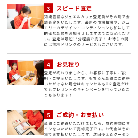
スピード査定
知識豊富なジュエルカフェ査定員がその場で金
額査定をいたします。最新の市場相場や、ジュ
エリーのデザイン・コンディションも加味して
的確な金額をお知らせしますのでご安心くださ
い。査定は最短15分程度で完了！ お待ちの間
には無料ドリンクのサービスもございます。
お見積り
査定が終わりましたら、お客様に丁寧にご説
明・ご提示いたします。もちろん金額にご納得
いただけない場合はキャンセルもOK!査定だけ
でもプレゼントのキャンペーンを行っているこ
ともあります！
ご成約・お支払い
金額にご納得いただけましたら、成約書類にサ
インをいただいて売却完了です。お代金はその
場でお支払いいたします。次回使えるクーポン