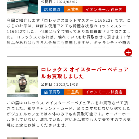
公開日：
2024/03/02
店頭買取
三重県
イオンモール鈴鹿店
今回ご紹介します「ロレックスヨットマスター 116622」です。こ
ちらのお品は、ほぼ未使用でとても綺麗な状態のヨットマスター
116622でした。 付属品も全て揃っており高価買取させて頂きまし
た。 ロレックスであれば、壊れていてもお買取させて頂きます! 付
属品があればもちろん金額にも影響しますが、ギャランティや箱の
ない時計のみでも査定・買取は可能ですので、お気軽にジュエルカ
フェイオンモール鈴鹿店へお越しくださいませ。
ロレックス オイスターパーペチュア
ルお買取しました
公開日：
2023/11/08
店頭買取
三重県
イオンモール鈴鹿店
この度はロレックス オイスターパーペチュアルをお買取させて頂
きました。箱やギャランティカード、余りコマなどない状態でした
がジュエルカフェでは本体のみでもお買取可能です。オーバーホー
ルをしていない、壊れている、古いお品物でも大丈夫ですのでお気
軽に査定にお越しくださいませ。