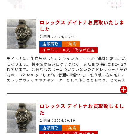
ロレックス デイトナお買取いたしま
した
公開日：
2024/11/23
店頭買取
千葉県
イオンモール八千代緑が丘店
デイトナは、生産数がもともと少ないのにニーズが非常に高いお品
になります。 機能性が高いだけではなく、見た目の機能美も評価さ
れています。 余分なものは一切ついていないのにドレッシーさが魅
力の一つといえるでしょう。普通の時計として使う使い方の他に、
ストップウォッチやタキメーターとして使うこともでき、とても実
用的です。 もともとスポーツマンのために開発された時計なので、
ストップウォッチとして時間を計測する機能が便利。今回お持ち頂
いたデイトナは多少のキズなどはあったものの中古市場でも人気の
商品でしたので頑張らせて頂き、お客様も納得の金額にてお買取さ
ロレックス デイトナお買取致しまし
せて頂きました。使わない時計が御座いましたらジュエルカフェイ
た
オンモール4階八千代緑が丘店にお持ち下さい。イオン館内にござ
いますのでお買い物ついでにお持ち頂ければ、丁寧に無料査定させ
公開日：
2024/10/19
て頂きます。
店頭買取
千葉県
イオンモール八千代緑が丘店