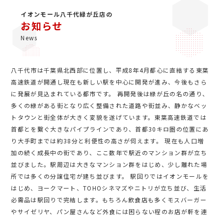
イオンモール八千代緑が丘店の
お知らせ
News
八千代市は千葉県北西部に位置し、平成8年4月都心に直結する東葉
高速鉄道が開通し現在も新しい駅を中心に開発が進み、今後もさら
に発展が見込まれている都市です。 再開発後は緑が丘の名の通り、
多くの緑がある街となり広く整備された道路や街並み、静かなベッ
トタウンと街全体が大きく変貌を遂げています。東葉高速鉄道では
首都とを繋ぐ大きなパイプラインであり、首都30キロ圏の位置にあ
り大手町までは約38分と利便性の高さが伺えます。 現在も人口増
加の続く成長中の街であり、ここ数年で駅近のマンション群が立ち
並びました。駅周辺は大きなマンション群をはじめ、少し離れた場
所では多くの分譲住宅が建ち並びます。 駅回りではイオンモールを
はじめ、ヨークマート、TOHOシネマズやニトリが立ち並び、生活
必需品は駅回りで完結します。もちろん飲食店も多くモスバーガー
やサイゼリヤ、パン屋さんなど外食には困らない程のお店が軒を連