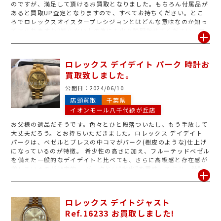
のですが、満足して頂けるお買取となりました。もちろん付属品が
あると買取UP査定となりますので、すべてお持ちください。とこ
ろでロレックスオイスタープレシジョンとはどんな意味なのか知っ
ておられますか?知らない人の為にも少々説明指せてください。ロ
レックス/オイスタープレシジョン/シルバーダイヤル/Rolex ...｢正
確、精密｣の意味を持つ[Precision/プレシジョン]は、時計の精度
を競い合っていた時計業界の中で、主にクロノメーター認定を受け
ロレックス デイデイト パーク 時計お
ていないモデルに使われた歴史があり、認定をパスしていなくて
買取致しました。
も、高い精度と信頼性を持つムーブメントである事を示す為につけ
られたシリーズ名です。アンティーク系が好きなお客様には大変人
公開日：
2024/06/10
気の高いロレックスです。不要な時計をお持ちのお客様はジュエル
店頭買取
千葉県
カフェイオンモール4階八千代緑が丘店にお待ちしております。
イオンモール八千代緑が丘店
お父様の遺品だそうです。色々とひと段落ついたし、もう手放して
大丈夫だろう。とお持ちいただきました。ロレックス デイデイト
パークは、ベゼルとブレスの中コマがバーク(樹皮のような)仕上げ
になっているのが特徴。 希少性の高さに加え、フルーテッドベゼル
を備えた一般的なデイデイトと比べても、さらに高級感と存在感が
増しているのが魅力的。 バークとは“樹皮”を意味しており、時計
に限らず、ジュエリーなどにも採用される彫金技法のひとつ。ステ
ンレスモデルが存在しないデイデイトは、プラチナ・ホワイトゴー
ルド・イエローゴールド・ピンクゴールドの4つの素材のみが使用
ロレックス デイトジャスト
されるハイクラスモデルとなり、ロレックスユーザーの憧れのモデ
Ref.16233 お買取しました!
ルとなっています。今回持ち頂いた時計はとても状態が良かったの