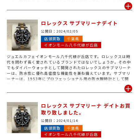
ーター腕時計です。0時になると日付が瞬時に変わるという当時は
斬新な機能で話題となり、今では時計の定番となったデイト機能。
デイトジャストはロレックスを代表するモデルとなり、現在でもメ
ンズ、レディース共に人気の時計です。
ロレックス サブマリーナデイト
公開日：
2024/02/05
店頭買取
千葉県
イオンモール八千代緑が丘店
ジュエルカフェイオンモール八千代緑が丘店です。ロレックスは時
代を問わず長く愛されているブランドではないでしょうか。その中
でもダイバーウォッチとして開発されたロレックスのサブマリーナ
ーは、防水性に優れ高密度な機能性を兼ね備えています。サブマリ
ーナーは、1953年にプロフェッショナル用の防水腕時計として開
発されました。ファーストモデルは、100メートルの防水、潜水時
間を計測するための回転ベゼルが備え付けられています。2010年
に誕生したモデルは、ケースラグ部分を大型化し、さらに耐久性を
高めています。独自の開発により耐磁性・耐震性を向上させ、また
ロレックス サブマリーナ デイトお買
潜水時間や減圧停止を正確に測定することも可能にしました。ま
取り致しました。
た、アンティーク時計としても高い人気です。レアなものでは、ミ
リサブと呼ばれるイギリス軍のオーダーに確立し見栄えが良くハイ
公開日：
2024/01/14
ステータス感を演出します。文字盤のドットの部分にはクロマライ
店頭買取
千葉県
ト夜光を塗布し、青白い光で暗がりには存在感を放ちます。ご自宅
イオンモール八千代緑が丘店
に眠った時計がございましたら、 ぜひ一度お持ち込みください。