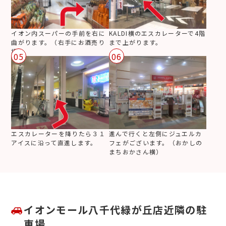
イオン内スーパーの手前を右に
KALDI横のエスカレーターで4階
曲がります。（右手にお酒売り
まで上がります。
場）
05
06
エスカレーターを降りたら３１
進んで行くと左側にジュエルカ
アイスに沿って直進します。
フェがございます。（おかしの
まちおかさん横）
イオンモール八千代緑が丘店近隣の駐
車場