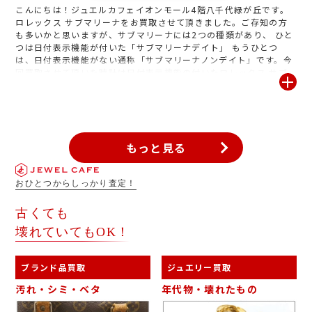
査定は無料です!スタッフ一同お待ちしております!
こんにちは！ジュエルカフェイオンモール4階八千代緑が丘です。
ロレックス サブマリーナをお買取させて頂きました。ご存知の方
も多いかと思いますが、サブマリーナには2つの種類があり、 ひと
つは日付表示機能が付いた「サブマリーナデイト」 もうひとつ
は、日付表示機能がない通称「サブマリーナノンデイト」です。今
回買取させて頂いた時計は日付表示機能の付いたロレックス サブ
マリーナ デイトになります「他に欲しい時計が出来たので少しで
も足しになれば」と、お持ち頂いた物になります。メンテナンスも
しっかりされていて、大切に使われていたご様子。箱有、コマ有
と、とても良い状態でしたのでかなりの高額査定になり「この後す
ぐに買いに行きます」と喜んでのご成約になりました。眠っている
もっと見る
時計はございませんか?今欲しい時計の足しに‼無料査定致します。
お気軽にお越しください。
おひとつからしっかり査定！
古くても
壊れていてもOK！
ブランド品買取
ジュエリー買取
汚れ・シミ・ベタ
年代物・壊れたもの