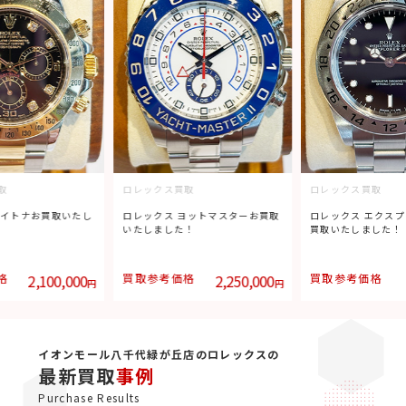
取
ロレックス買取
ロレックス買取
ヨットマスターお買取
ロレックス エクスプローラーIIお
ロレックス エクスプ
！
買取いたしました！
買取いたしました！
格
2,250,000
買取参考価格
737,000
買取参考価格
円
円
イオンモール八千代緑が丘店のロレックスの
最新買取
事例
Purchase Results