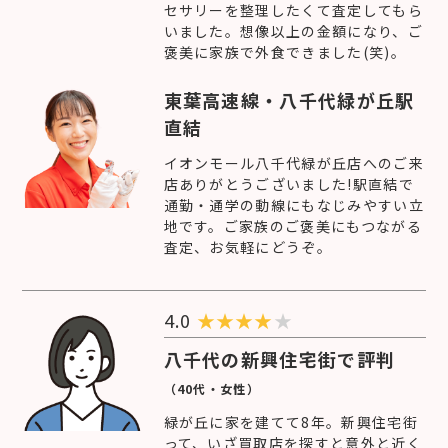
セサリーを整理したくて査定してもら
いました。想像以上の金額になり、ご
褒美に家族で外食できました(笑)。
東葉高速線・八千代緑が丘駅
直結
イオンモール八千代緑が丘店へのご来
店ありがとうございました!駅直結で
通勤・通学の動線にもなじみやすい立
地です。ご家族のご褒美にもつながる
査定、お気軽にどうぞ。
4.0
★
★
★
★
★
八千代の新興住宅街で評判
（40代・女性）
緑が丘に家を建てて8年。新興住宅街
って、いざ買取店を探すと意外と近く