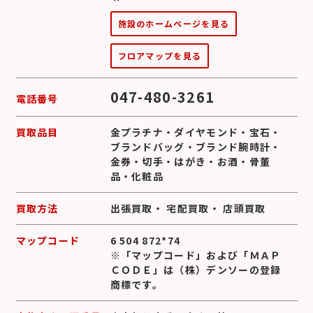
施設のホームページを見る
フロアマップを見る
047-480-3261
電話番号
買取品目
金プラチナ
・
ダイヤモンド
・
宝石
・
ブランドバッグ
・
ブランド腕時計
・
金券
・
切手
・
はがき
・
お酒
・
骨董
品
・
化粧品
買取方法
出張買取
・
宅配買取
・
店頭買取
マップコード
6 504 872*74
※「マップコード」および「ＭＡＰ
ＣＯＤＥ」は（株）デンソーの登録
商標です。