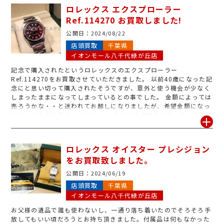
の中でも最上位ラインに位置付けられ、最上級の素材のみ(金・プ
ロレックス エクスプローラー
ラチナ)で製造されている事も特徴です。 ジュエルカフェではロレ
Ref.114270 お買取しました!
ックスのデイデイトはもちろん各種時計をアンティークから最新モ
デルまでお買取させていただきます。お見積りは無料です。お気軽
公開日：
2024/08/22
にご来店下さい!
店頭買取
千葉県
イオンモール八千代緑が丘店
記念で購入されたというロレックスのエクスプローラー
Ref.114270をお買取させていただきました。 以前40歳になった記
念にと思い切って購入されたそうですが、意外と使う機会が少なく
しまったままになってしまっているとの事でした。 金額によっては
売ろうかな・・と迷われてお越しになりましたが、希望金額になっ
たからとお売り下さいました。 こちらは生産終了となっているエク
スプローラーⅠですが、高い実用性とシンプルなデザイン性から今
もなお高い資産価値を誇るモデルです。 箱、保証書、説明書や予備
のコマといった付属品があればご一緒にお持ち頂くとお買取金額が
ロレックス オイスター プレシジョン
アップする事も。 もちろん付属品のないものもお買取させていた
をお買取致しました。
だきます。 人気のロレックスはお買取強化中です。「いくらくらい
になるのかな?」と思ったらジュエルカフェの無料見積もりをご利
公開日：
2024/06/19
用下さい! 皆様のご来店お待ちしております。
店頭買取
千葉県
イオンモール八千代緑が丘店
お父様の遺品で誰も使わないし、一通り落ち着いたのでそろそろ手
放してもいい頃だろうとお持ち頂きました。付属品は何もなかった