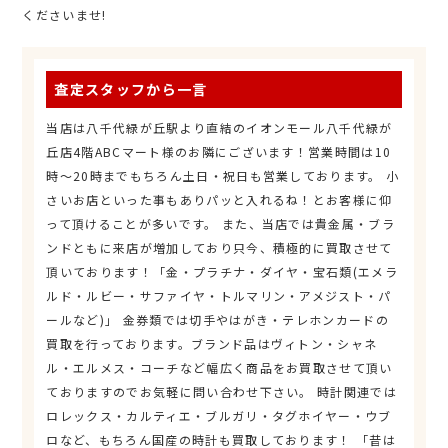
くださいませ!
査定スタッフから一言
当店は八千代緑が丘駅より直結のイオンモール八千代緑が
丘店4階ABCマート様のお隣にございます！営業時間は10
時～20時までもちろん土日・祝日も営業しております。 小
さいお店といった事もありパッと入れるね！とお客様に仰
って頂けることが多いです。 また、当店では貴金属・ブラ
ンドともに来店が増加しており只今、積極的に買取させて
頂いております！「金・プラチナ・ダイヤ・宝石類(エメラ
ルド・ルビー・サファイヤ・トルマリン・アメジスト・パ
ールなど)」 金券類では切手やはがき・テレホンカードの
買取を行っております。ブランド品はヴィトン・シャネ
ル・エルメス・コーチなど幅広く商品をお買取させて頂い
ておりますのでお気軽に問い合わせ下さい。 時計関連では
ロレックス・カルティエ・ブルガリ・タグホイヤー・ウブ
ロなど、もちろん国産の時計も買取しております！ 「昔は