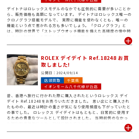
デイトナはロレックスモデルのなかでも圧倒的に需要が多いことか
ら、販売価格も高額になっています。 デイトナはロレックス唯一の
クロノグラフ搭載モデルで、 実際に機能を使わなくとも、唯一の
機能という点で惹かれる方も多いでしょう。「クロノグラフ」と
は、時計の世界で「ストップウオッチ機能を備えた高精度の懐中時
計または腕時計」を意味します。人気の理由としてまずあげられる
のは「デザイン性が高い」ことです。 シンプルに「クロノグラフの
腕時計はカッコイイ」と感じる方が多いといえます。 針やボタンの
数が多い見た目はおしゃれさを演出していて、時計をつけているだ
ROLEX デイデイト Ref.18248 お買
けで気分が上がるようなデザインのクロノグラフの腕時計に憧れる
取しました!
方も多く圧倒的に需要が多いのです。今回もかなり高額でお客様も
大変喜び納得のいくお取引となりました。お手持ちの使っていない
公開日：
2024/09/14
時計がございましたらイオンモール4階八千代緑ヶ丘店にお持ち下
店頭買取
千葉県
さい。丁寧に査定いたします。
イオンモール八千代緑が丘店
昔、香港へ旅行に行かれた際に購入されたというロレックス デイ
デイト Ref.18248をお売りいただきました。 思い出にと購入され
たものの、最近は時計の重さが気になり使用頻度も下がっていたと
の事でした。 ロレックス デイデイトはもともと、日常的に使用す
るための貴重なツールとして設計されました。 当時前例のなかっ
た時計製造技術により、日付に加えてフルスペルの曜日を2つの小
窓にそれぞれ表示する、初の自動巻防水クロノメーター腕時計とし
て今でもロレックスの人気ラインとなっています。 またロレックス