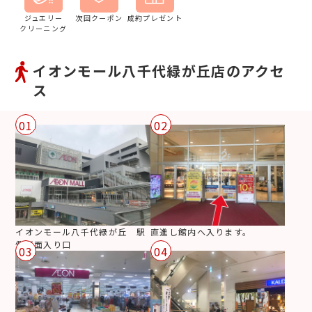
ジュエリー
次回クーポン
成約プレゼント
クリーニング
イオンモール八千代緑が丘店のアクセ
ス
01
02
イオンモール八千代緑が丘 駅
直進し館内へ入ります。
側正面入り口
03
04