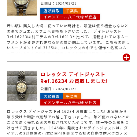
で、お客様も思った以上の金額に驚いておられました。「お父さん
公開日：
2024/03/23
に感謝だな」とお買取させていただきました。どんな時計が売れる
店頭買取
千葉県
の?」と迷われている方も一度当店で無料査定してみてはいかがで
イオンモール八千代緑が丘店
しょうか?スタッフ一同ジュエルカフェイオンモール4階八千代緑が
丘店でお持ちしております。
若い頃に購入し大切に使っていた時計を、最近は使う機会もないと
の事でジュエルカフェへお持ち下さいました。 デイトジャスト
Ref.16233は前モデルのRef.16013と比べて、搭載されているムー
ブメントが変更され更なる耐久性が向上しています。 こちらの新し
いムーブメントCal.3135は、ロレックスの中でも傑作と名高いム
ーブメントでその後も様々なモデルへと搭載されています。 デザイ
ン面では大きな変更点はないものの、風防は強化プラスチックから
サファイアクリスタルへと変わり、100mの防水性能も搭載したモ
デルとなっています。 美しいカッティングが施されたフルーテッド
ロレックス デイトジャスト
ベゼル、リューズ、ブレス中央部分にイエローゴールドとステンレ
Ref.16234 お買取しました!
スを使用したコンビデザインは他のデイトジャスト同様、ゴージャ
スな印象の人気モデルとなります。 人気のロレックスはお買取強化
公開日：
2024/02/23
中です。「いくらくらいになるのかな?」と思ったらジュエルカフ
店頭買取
千葉県
ェの無料見積もりをご利用下さい! 皆様のご来店お待ちしておりま
イオンモール八千代緑が丘店
す。
ロレックス デイトジャス Ref.16234 お買取しました! お父様から
譲り受けた時計の売却でお越し下さいました。 殆ど使われないとの
ことで高く売れるお店を探されていたそうです。精一杯の金額をつ
けさせて頂きました。 1945年に発表されたデイトジャストは、ダ
イアルの3時位置の小窓に日付を表示する初の自動巻防水クロノメ