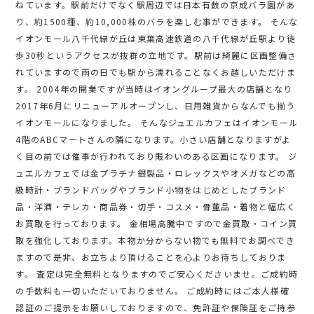
ねています。駅前だけでなく駅周辺では日本有数の京成バラ園があ
り、約1500種、約10,000株のバラを楽しむ事ができます。 そんな
イオンモール八千代緑が丘は東葉高速鉄道の八千代緑が丘駅より徒
歩30秒というアクセスが抜群の立地です。駅前は綺麗に区画整備さ
れていますので雨の日でも駅から濡れることなくお越しいただけま
す。 2004年の開業ですが当時はイオングループ最大の店舗となり
2017年6月にリニューアルオープンし、日用雑貨からなんでも揃う
イオンモールになりました。 そんなジュエルカフェはイオンモール
4階のABCマートさんの隣になります。小さい店舗となりますがよ
く目の前では催事が行われており賑わいのある区画になります。 ジ
ュエルカフェでは金プラチナ銀製品・ロレックスやオメガなどの高
級時計・ブランドバッグやブランド小物をはじめとしたブランド
品・洋酒・テレカ・商品券・切手・コスメ・骨董品・着物と幅広く
お買取を行っております。 金相場高騰中ですので金買取・コイン買
取を強化しております。本物か分からない物でも無料でお調べでき
ますので是非、お立ちより頂けることを心よりお待ちしておりま
す。 査定は完全無料となりますのでご安心くださいませ。ご成約時
の手数料も一切いただいておりません。 ご成約時にはご本人様確
認証のご提示をお願いしておりますので、免許証や保険証をご持参