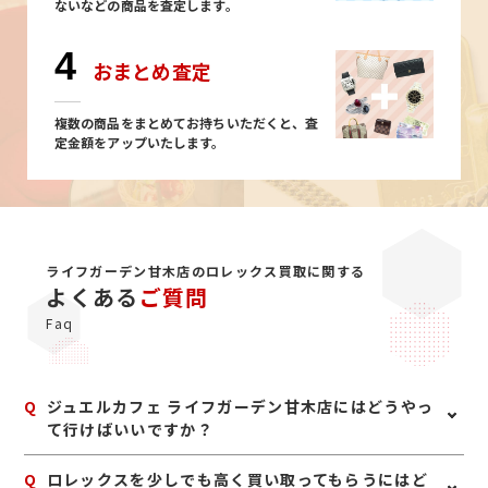
ないなどの商品を査定します。
4
おまとめ査定
複数の商品をまとめてお持ちいただくと、査
定金額をアップいたします。
ライフガーデン甘木店のロレックス買取に関する
よくある
ご質問
Faq
Q
ジュエルカフェ ライフガーデン甘木店にはどうやっ
て行けばいいですか？
A
九州大分自動車道甘木ICをおりて車で3分程度の場所に
Q
ロレックスを少しでも高く買い取ってもらうにはど