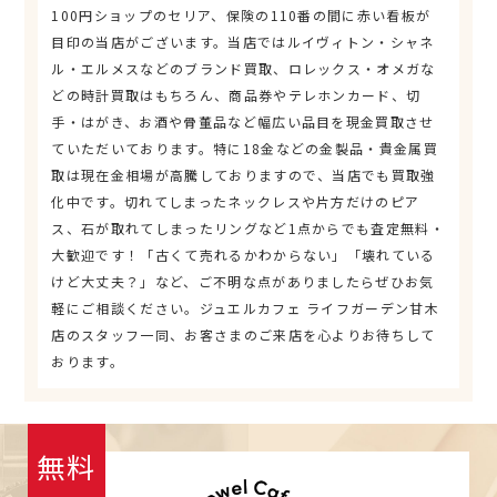
100円ショップのセリア、保険の110番の間に赤い看板が
目印の当店がございます。当店ではルイヴィトン・シャネ
ル・エルメスなどのブランド買取、ロレックス・オメガな
どの時計買取はもちろん、商品券やテレホンカード、切
手・はがき、お酒や骨董品など幅広い品目を現金買取させ
ていただいております。特に18金などの金製品・貴金属買
取は現在金相場が高騰しておりますので、当店でも買取強
化中です。切れてしまったネックレスや片方だけのピア
ス、石が取れてしまったリングなど1点からでも査定無料・
大歓迎です！「古くて売れるかわからない」「壊れている
けど大丈夫？」など、ご不明な点がありましたらぜひお気
軽にご相談ください。ジュエルカフェ ライフガーデン甘木
店のスタッフ一同、お客さまのご来店を心よりお待ちして
おります。
無料