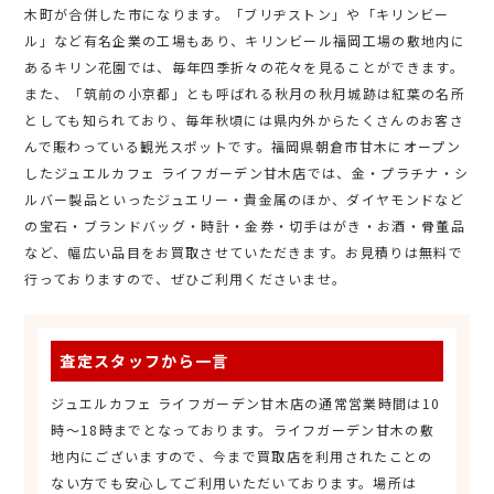
木町が合併した市になります。「ブリヂストン」や「キリンビー
ル」など有名企業の工場もあり、キリンビール福岡工場の敷地内に
あるキリン花園では、毎年四季折々の花々を見ることができます。
また、「筑前の小京都」とも呼ばれる秋月の秋月城跡は紅葉の名所
としても知られており、毎年秋頃には県内外からたくさんのお客さ
んで賑わっている観光スポットです。福岡県朝倉市甘木にオープン
したジュエルカフェ ライフガーデン甘木店では、金・プラチナ・シ
ルバー製品といったジュエリー・貴金属のほか、ダイヤモンドなど
の宝石・ブランドバッグ・時計・金券・切手はがき・お酒・骨董品
など、幅広い品目をお買取させていただきます。お見積りは無料で
行っておりますので、ぜひご利用くださいませ。
査定スタッフから一言
ジュエルカフェ ライフガーデン甘木店の通常営業時間は10
時～18時までとなっております。ライフガーデン甘木の敷
地内にございますので、今まで買取店を利用されたことの
ない方でも安心してご利用いただいております。場所は