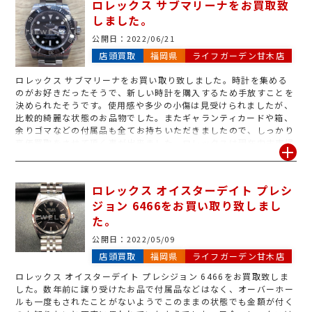
ロレックス サブマリーナをお買取致
せ。
しました。
公開日：
2022/06/21
店頭買取
福岡県
ライフガーデン甘木店
ロレックス サブマリーナをお買い取り致しました。時計を集める
のがお好きだったそうで、新しい時計を購入するため手放すことを
決められたそうです。使用感や多少の小傷は見受けられましたが、
比較的綺麗な状態のお品物でした。またギャランティカードや箱、
余りゴマなどの付属品も全てお持ちいただきましたので、しっかり
高価買取をさせて頂く事が出来ました。ロレックスは現在中古市場
価格が高騰中ですので、今回お持ち頂きましたサブマリーナ以外に
も種類豊富にお買取しております!定価を大きく上回る価格で取引
されているモデルも御座いますので、使われていない古いロレック
ロレックス オイスターデイト プレシ
スや手放そうかお悩み中のロレックスをお持ちの方は、是非ジュエ
ジョン 6466をお買い取り致しまし
ルカフェライフガーデン甘木店にお持ち下さいませ。
た。
公開日：
2022/05/09
店頭買取
福岡県
ライフガーデン甘木店
ロレックス オイスターデイト プレシジョン 6466をお買取致しま
した。数年前に譲り受けたお品で付属品などはなく、オーバーホー
ルも一度もされたことがないようでこのままの状態でも金額が付く