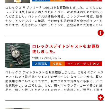
ロレックス サブマリーナ 16613をお買取致しました。こちらのロ
レックスは数十年前に購入されたそうで、遺品整理のためお待ちい
ただきました。ロレックスは稼働の確認、カレンダーの確認、型番
やシリアルナンバーの確認、その他刻印等の確認が査定ポイントと
なります。処分される予定だったそうで、査定金額に大変喜んでい
ただけました。サブマリーナ以外にも、ジュエルカフェライフガー
デン甘木店ではロレックスのお買取を強化しています!壊れていても
お買取が可能です。箱やギャランティカード、余りコマなどの付属
品もご一緒にお待ちいただきますと、さらに査定金額がアップ致し
ロレックスデイトジャストをお買取
ます!皆様のご来店を心よりお待ちしております。
致しました。
公開日：
2023/08/15
店頭買取
福岡県
ライフガーデン甘木店
ロレックス デイトジャストをお買取致しました。こちらのデイトジ
ャストは文字盤がダイヤモンドのデザインになっております。長い
間使用されていたそうですが、目立つキズや汚れなども無く、とて
も状態のいいお品でした。また、箱やギャランティカード等の付属
品も一緒にお持ちくださいましたので、お客様にもご満足して頂け
る査定額になり大変喜んで頂けました♪ロレックスのお買取はジュ
エルカフェライフガーデン甘木店にお任せください!古い物、壊れ
ている物、どんなものでも丁寧に査定致します!!もちろん査定は無
料で行っておりますので、是非お気軽にお問い合わせくださいま