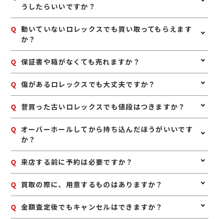
ライフガーデン甘木があります。そちらの敷地内にジュ
うしたらいいですか？
エルカフェ ライフガーデン甘木店があります。向かって
左隣が保険屋、右隣が100円ショップのセリアです。お
A
ロレックスは、箱、保証書、余りコマ、冊子などの付属
Q
動いていないロレックスでも買い取ってもらえます
車でのご来店が便利ですが、甘木鉄道甘木駅が最寄りの
品がそろっていると、査定額に良い影響が出る場合があ
か？
駅となっております。
ります。また、無理に修理やオーバーホールをせず、ま
ずは現状のままお持ちいただくのがおすすめです。人気
A
はい、不動のロレックスでも査定可能です。故障や長期
Q
保証書や箱がなくても売れますか？
モデルは中古市場での需要も高いため、使わないと思っ
間の保管によって動かなくなっている場合でも、モデル
た段階で早めに査定へ出すこともポイントです。
や状態によってはしっかりお値段がつくことがありま
A
はい、本体のみでも査定は可能です。保証書や箱、余り
Q
傷があるロレックスでも大丈夫ですか？
す。まずはそのままの状態でご相談ください。
コマなどの付属品があると査定額に影響することがあり
ますが、なくても買取できるケースは多くあります。使
A
はい、傷や使用感があるロレックスでも査定可能です。
Q
昔買った古いロレックスでも値段はつきますか？
っていないロレックスがあれば、お気軽にお持ちくださ
日常使いによる細かなキズやベルトの使用感があって
い。
も、モデルや相場状況によってしっかり評価できる場合
A
はい、古いロレックスでも人気モデルや希少性のあるも
Q
オーバーホールしてから持ち込んだほうがいいです
があります。無理に磨かず、そのままお持ちいただくの
のは高く評価される場合があります。製造年が古くても
か？
がおすすめです。
需要のあるモデルは多いため、長年使っていないお品物
も一度査定に出してみるのがおすすめです。
A
無理にオーバーホールや修理をしてからお持ち込みいた
Q
来店する前に予約は必要ですか？
だく必要はありません。修理費用が査定額の上乗せ分を
上回ることもあるため、まずは現状のまま査定に出すの
A
予約は必要ありませんのでいつでもお越しいただけます
Q
買取の際に、用意するものはありますか？
がおすすめです。状態を確認したうえでご案内いたしま
が、混み合っている場合は査定をお待たせする場合もご
す。
ざいますので、事前にお電話にて来店予約をいただけま
A
はい。身分証明書(運転免許証、マイナンバーカード、
Q
金額査定後でもキャンセルはできますか？
すとスムーズにご案内できます。
パスポート等)をご用意してください。店舗にてコピー