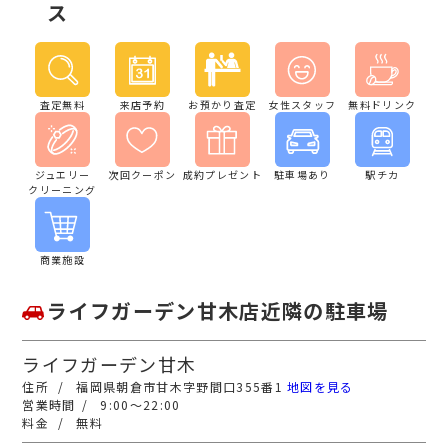
ス
査定無料
来店予約
お預かり査定
女性スタッフ
無料ドリンク
ジュエリー
次回クーポン
成約プレゼント
駐車場あり
駅チカ
クリーニング
商業施設
ライフガーデン甘木店近隣の駐車場
ライフガーデン甘木
福岡県朝倉市甘木字野間口355番1
地図を見る
9:00～22:00
無料