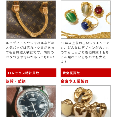
ルイヴィトンやシャネルなどの
50年以上前の古いジュエリーで
人気バッグは汚れ・シミがあっ
も、どんなにデザインが古いも
てもお買取大歓迎です。内側の
のでもしっかり高価買取！もち
ベタつきや匂いがあってもOK！
ろん壊れているものでも大丈
夫！
ロレックス時計買取
貴金属買取
故障・破損
金歯や工業製品