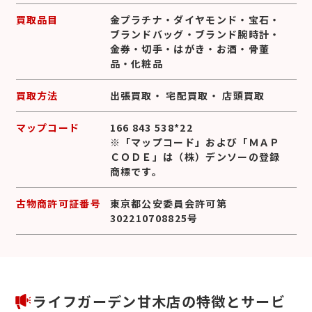
買取品目
金プラチナ
・
ダイヤモンド
・
宝石
・
ブランドバッグ
・
ブランド腕時計
・
金券
・
切手
・
はがき
・
お酒
・
骨董
品
・
化粧品
買取方法
出張買取
・
宅配買取
・
店頭買取
マップコード
166 843 538*22
※「マップコード」および「ＭＡＰ
ＣＯＤＥ」は（株）デンソーの登録
商標です。
古物商許可証番号
東京都公安委員会許可第
302210708825号
ライフガーデン甘木店の特徴とサービ