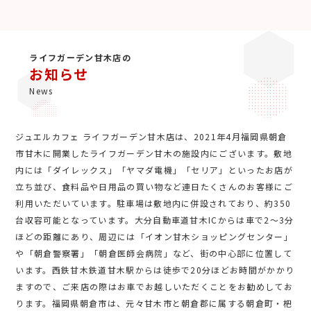
ライフガーデン甘木店の
お知らせ
News
ジュエルカフェ ライフガーデン甘木店は、2021年4月福岡県朝倉
市甘木に開業したライフガーデン甘木の施設内にございます。敷地
内には「ダイレックス」「ヤマダ電機」「セリア」といったお店が
立ち並び、食料品や日用品の買い物など連日たくさんのお客様にご
利用いただいています。駐車場は敷地内に併設されており、約350
台収容可能となっています。大分自動車道甘木ICからは車で2～3分
ほどの距離にあり、周辺には「イオン甘木ショッピングセンター」
や「朝倉警察署」「朝倉医師会病院」など、街の中心部に位置して
います。西鉄甘木鉄道甘木駅からは徒歩で20分ほどお時間がかかり
ますので、ご来店の際はお車でお越しいただくことをお勧めしてお
ります。福岡県朝倉市は、元々甘木市と朝倉郡に属する朝倉町・杷