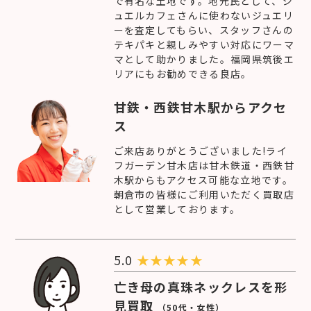
で有名な土地です。地元民として、ジ
ュエルカフェさんに使わないジュエリ
ーを査定してもらい、スタッフさんの
テキパキと親しみやすい対応にワーマ
マとして助かりました。福岡県筑後エ
リアにもお勧めできる良店。
甘鉄・西鉄甘木駅からアクセ
ス
ご来店ありがとうございました!ライ
フガーデン甘木店は甘木鉄道・西鉄甘
木駅からもアクセス可能な立地です。
朝倉市の皆様にご利用いただく買取店
として営業しております。
5.0
★
★
★
★
★
亡き母の真珠ネックレスを形
見買取
（50代・女性）