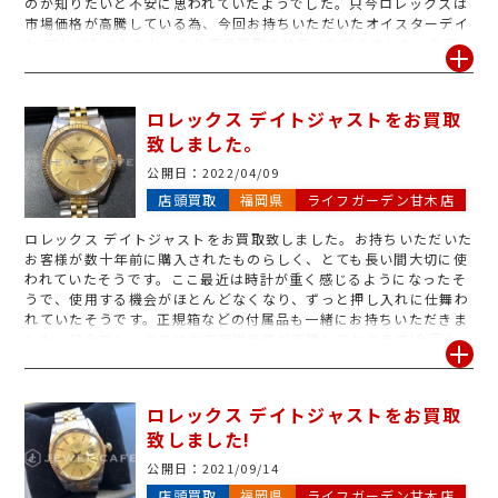
のか知りたいと不安に思われていたようでした。只今ロレックスは
市場価格が高騰している為、今回お持ちいただいたオイスターデイ
ト プレジションもしっかり高価買取させていただきました。お客
様も金額がついて良かったととても喜んでくださりました。ご自宅
に眠っているロレックスはありませんか?売却をご検討中の方は今
が売り時です♪
ロレックス デイトジャストをお買取
致しました。
公開日：
2022/04/09
店頭買取
福岡県
ライフガーデン甘木店
ロレックス デイトジャストをお買取致しました。お持ちいただいた
お客様が数十年前に購入されたものらしく、とても長い間大切に使
われていたそうです。ここ最近は時計が重く感じるようになったそ
うで、使用する機会がほとんどなくなり、ずっと押し入れに仕舞わ
れていたそうです。正規箱などの付属品も一緒にお持ちいただきま
した。只今ロレックスは中古市場価格が高騰しております!今回お
持ちいただいたデイトジャストは、定番のデザインで人気ですので
高価買取に繋がりました。長い間使用されていた為傷や汚れなども
あり、お客様も自身も金額が付くのか不安だったようですが、想像
ロレックス デイトジャストをお買取
以上の金額に大変喜んでいただけました♪時計をお持ちの際は、必
致しました!
ず箱や保証書、余りゴマなどご一緒にお持ち込みください。
公開日：
2021/09/14
店頭買取
福岡県
ライフガーデン甘木店