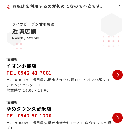
を取らせていただきますので、必ずお持ちください。
A
お値段にご満足いただけない場合は、もちろんキャンセ
Q
買取店を利用するのが初めてなので不安です。
ル可能です。手数料等も一切かかりませんのでご安心く
ださい。
A
初めての買取店にジュエルカフェをご検討いただきあり
がとうございます。ジュエルカフェは女性スタッフが中
ライフガーデン甘木店の
心で、丁寧な接客・明るいお店・手数料完全無料の手軽
近隣店舗
さで多くのお客様にご利用いただいています。ぜひ安心
Nearby Stores
してお越しくださいませ。
福岡県
イオン小郡店
TEL 0942-41-7081
〒838-0115 福岡県小郡市大保字弓場110 イオン小郡ショ
ッピングセンター1F
営業時間 10:00 - 18:00
福岡県
ゆめタウン久留米店
TEL 0942-50-1220
〒839-0865 福岡県久留米市新合川1ー2-1 ゆめタウン久留
米1F