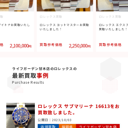
取
ロレックス買取
ロレックス買取
デイトナお買取いたし
ロレックス ヨットマスターお買取
ロレックス エクスプ
いたしました！
買取いたしました！
格
2,100,000
買取参考価格
2,250,000
買取参考価格
円
円
ライフガーデン甘木店のロレックスの
最新買取
事例
Purchase Results
ロレックス サブマリーナ 16613をお
買取致しました。
公開日：
2023/10/03
店頭買取
福岡県
ライフガーデン甘木店