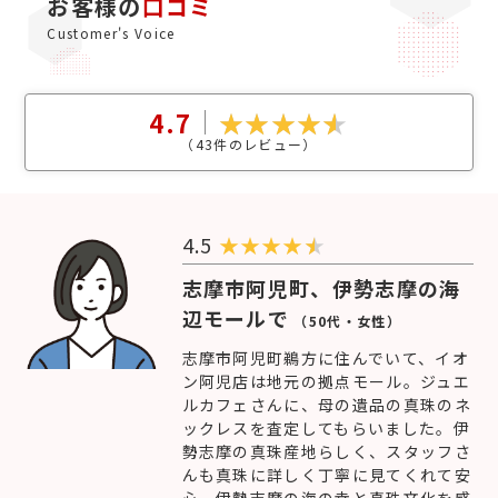
お客様の
口コミ
Customer's Voice
4.7
（
43
件のレビュー）
4.5
★
★
★
★
志摩市阿児町、伊勢志摩の海
辺モールで
（50代・女性）
志摩市阿児町鵜方に住んでいて、イオ
ン阿児店は地元の拠点モール。ジュエ
ルカフェさんに、母の遺品の真珠のネ
ックレスを査定してもらいました。伊
勢志摩の真珠産地らしく、スタッフさ
んも真珠に詳しく丁寧に見てくれて安