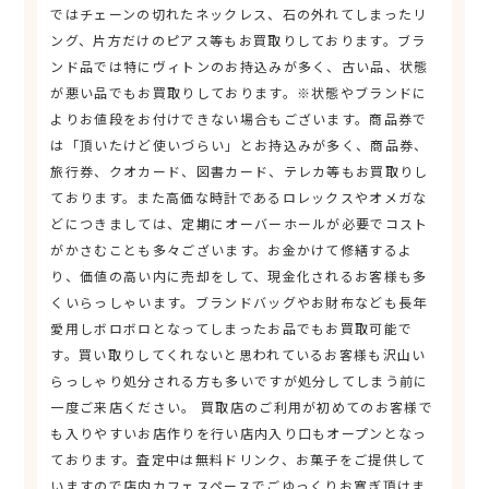
ではチェーンの切れたネックレス、石の外れてしまったリ
ング、片方だけのピアス等もお買取りしております。ブラ
ンド品では特にヴィトンのお持込みが多く、古い品、状態
が悪い品でもお買取りしております。※状態やブランドに
よりお値段をお付けできない場合もございます。商品券で
は「頂いたけど使いづらい」とお持込みが多く、商品券、
旅行券、クオカード、図書カード、テレカ等もお買取りし
ております。また高価な時計であるロレックスやオメガな
どにつきましては、定期にオーバーホールが必要でコスト
がかさむことも多々ございます。お金かけて修繕するよ
り、価値の高い内に売却をして、現金化されるお客様も多
くいらっしゃいます。ブランドバッグやお財布なども長年
愛用しボロボロとなってしまったお品でもお買取可能で
す。買い取りしてくれないと思われているお客様も沢山い
らっしゃり処分される方も多いですが処分してしまう前に
一度ご来店ください。 買取店のご利用が初めてのお客様で
も入りやすいお店作りを行い店内入り口もオープンとなっ
ております。査定中は無料ドリンク、お菓子をご提供して
いますので店内カフェスペースでごゆっくりお寛ぎ頂けま