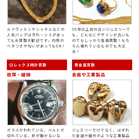
ルイヴィトンやシャネルなどの
50年以上前の古いジュエリーで
人気バッグは汚れ・シミがあっ
も、どんなにデザインが古いも
てもお買取大歓迎です。内側の
のでもしっかり高価買取！もち
ベタつきや匂いがあってもOK！
ろん壊れているものでも大丈
夫！
ロレックス時計買取
貴金属買取
故障・破損
金歯や工業製品
ガラスがわれている、ベルトが
ジュエリーだけでなく、はずれ
切れている、針が動かないな
た金歯や破片のような工業製品