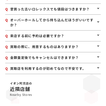
コマなどの付属品があると査定額に影響することがあり
ますが、なくても買取できるケースは多くあります。使
A
はい、傷や使用感があるロレックスでも査定可能です。
Q
昔買った古いロレックスでも値段はつきますか？
っていないロレックスがあれば、お気軽にお持ちくださ
日常使いによる細かなキズやベルトの使用感があって
い。
も、モデルや相場状況によってしっかり評価できる場合
A
はい、古いロレックスでも人気モデルや希少性のあるも
Q
オーバーホールしてから持ち込んだほうがいいです
があります。無理に磨かず、そのままお持ちいただくの
のは高く評価される場合があります。製造年が古くても
か？
がおすすめです。
需要のあるモデルは多いため、長年使っていないお品物
も一度査定に出してみるのがおすすめです。
A
無理にオーバーホールや修理をしてからお持ち込みいた
Q
来店する前に予約は必要ですか？
だく必要はありません。修理費用が査定額の上乗せ分を
上回ることもあるため、まずは現状のまま査定に出すの
A
予約は必要ありませんのでいつでもお越しいただけます
Q
買取の際に、用意するものはありますか？
がおすすめです。状態を確認したうえでご案内いたしま
が、混み合っている場合は査定をお待たせする場合もご
す。
ざいますので、事前にお電話にて来店予約をいただけま
A
はい。身分証明書(運転免許証、マイナンバーカード、
Q
金額査定後でもキャンセルはできますか？
すとスムーズにご案内できます。
パスポート等)をご用意してください。店舗にてコピー
を取らせていただきますので、必ずお持ちください。
A
お値段にご満足いただけない場合は、もちろんキャンセ
Q
買取店を利用するのが初めてなので不安です。
ル可能です。手数料等も一切かかりませんのでご安心く
ださい。
A
初めての買取店にジュエルカフェをご検討いただきあり
がとうございます。ジュエルカフェは女性スタッフが中
イオン阿児店の
心で、丁寧な接客・明るいお店・手数料完全無料の手軽
近隣店舗
さで多くのお客様にご利用いただいています。ぜひ安心
Nearby Stores
してお越しくださいませ。