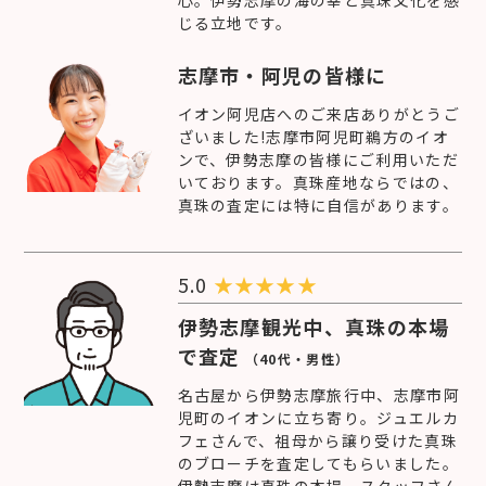
心。伊勢志摩の海の幸と真珠文化を感
じる立地です。
志摩市・阿児の皆様に
イオン阿児店へのご来店ありがとうご
ざいました!志摩市阿児町鵜方のイオ
ンで、伊勢志摩の皆様にご利用いただ
いております。真珠産地ならではの、
真珠の査定には特に自信があります。
5.0
★
★
★
★
★
伊勢志摩観光中、真珠の本場
で査定
（40代・男性）
名古屋から伊勢志摩旅行中、志摩市阿
児町のイオンに立ち寄り。ジュエルカ
フェさんで、祖母から譲り受けた真珠
のブローチを査定してもらいました。