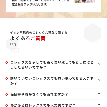
定金額をアップいたします。
イオン阿児店のロレックス買取に関する
よくある
ご質問
Faq
Q
ロレックスを少しでも高く買い取ってもらうにはど
うしたらいいですか？
A
ロレックスは、箱、保証書、余りコマ、冊子などの付属
Q
動いていないロレックスでも買い取ってもらえます
品がそろっていると、査定額に良い影響が出る場合があ
か？
ります。また、無理に修理やオーバーホールをせず、ま
ずは現状のままお持ちいただくのがおすすめです。人気
A
はい、不動のロレックスでも査定可能です。故障や長期
Q
保証書や箱がなくても売れますか？
モデルは中古市場での需要も高いため、使わないと思っ
間の保管によって動かなくなっている場合でも、モデル
た段階で早めに査定へ出すこともポイントです。
や状態によってはしっかりお値段がつくことがありま
A
はい、本体のみでも査定は可能です。保証書や箱、余り
Q
傷があるロレックスでも大丈夫ですか？
す。まずはそのままの状態でご相談ください。