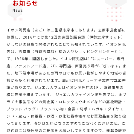
お知らせ
News
イオン阿児店（あご）は三重県志摩市にあります。志摩半島南部に
位置し、2016年には第42回先進国首脳会議（伊勢志摩サミット）
がしないの賢島で開催されたことでも知られています。イオン阿児
店は、志摩市（当時志摩郡）初の大型ショッピングセンターとし
て、1996年に開店しました。イオン阿児店は1Fにスーパー、専門
店、ファストフード店、2Fに専門店、直営売り場がございます。ま
た、地下駐車場があるため雨の日でもお買い物がしやすく地域の皆
様から多く利用されています。周辺は阿児アリーナや志摩市立図書
館があります。ジュエルカフェはイオン阿児店の1F 、眼鏡市場の
横に店舗を構えています。 ジュエルカフェイオン阿児店では、金プ
ラチナ銀製品などの貴金属・ロレックスやオメガなどの高級時計・
ブランド バッグ・ブランド小物・金券・切手・ハガキ・ダイヤモ
ンド・宝石・骨董品・お酒・お化粧品等様々なお買取品目を取り扱
っております。査定は無料となりますのでご安心くださいませ。ご
成約時には身分証のご提示をお願いしておりますので、運転免許証