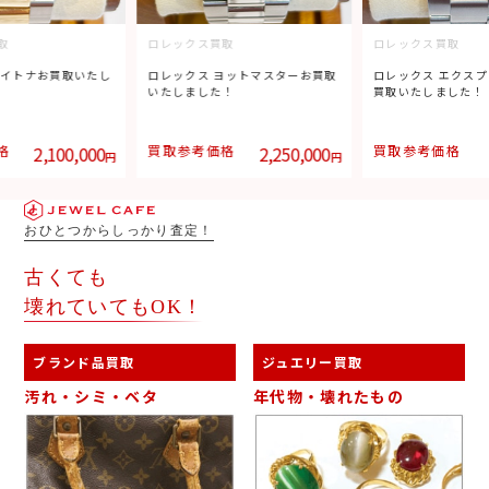
取
ロレックス買取
ロレックス買取
デイトナお買取いたし
ロレックス ヨットマスターお買取
ロレックス エクスプ
いたしました！
買取いたしました！
格
2,100,000
買取参考価格
2,250,000
買取参考価格
円
円
おひとつからしっかり査定！
古くても
壊れていてもOK！
ブランド品買取
ジュエリー買取
汚れ・シミ・ベタ
年代物・壊れたもの