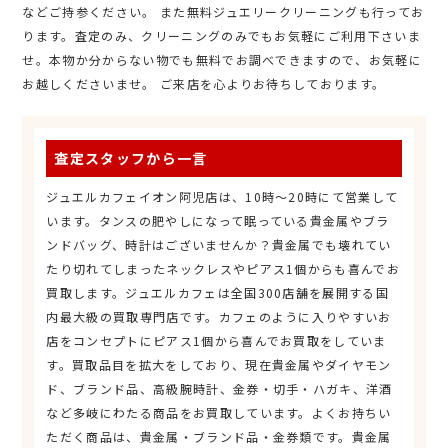
などご持参ください。 また無料ジュエリークリーニングも行ってお
ります。査定のみ、クリーニングのみでもお気軽にご利用下さいま
せ。本物か分からない物でも無料でお調べできますので、お気軽に
お越しくださいませ。 ご来店を心よりお待ちしております。
査定スタッフから一言
ジュエルカフェイオン阿児店は、10時～20時にて営業して
います。タンスの肥やしになって眠っている貴金属やブラ
ンドバッグ、時計はございませんか？貴金属でも壊れてい
たり切れてしまったネックレスやピアス1個からも喜んでお
買取します。ジュエルカフェは全国300店舗を展開する国
内最大級の買取専門店です。カフェのように入りやすいお
店をコンセプトにピアス1個から喜んでお買取をしていま
す。買取品目を拡大をしており、現在貴金属やダイヤモン
ド、ブランド品、高級腕時計、金券・切手・ハガキ、洋酒
など多岐にわたる商品をお買取しています。よくお持ちい
ただく商品は、貴金属・ブランド品・金券類です。貴金属