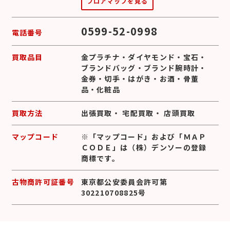
フロアマップを見る
0599-52-0998
電話番号
買取品目
金プラチナ
・
ダイヤモンド
・
宝石
・
ブランドバッグ
・
ブランド腕時計
・
金券
・
切手
・
はがき
・
お酒
・
骨董
品
・
化粧品
買取方法
出張買取
・
宅配買取
・
店頭買取
マップコード
※「マップコード」および「ＭＡＰ
ＣＯＤＥ」は（株）デンソーの登録
商標です。
古物商許可証番号
東京都公安委員会許可第
302210708825号