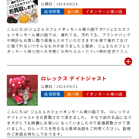
公開日：
2024/09/26
店頭買取
香川県
イオンモール綾川店
こんにちは!ジュエルカフェイオンモール綾川店です!!ジュエルカフ
ェイオンモール綾川店では、壊れてる、汚れてる、ブランドバッグ
や時計もお買い取り頑張らさせていただきます!お家で壊れてるけ
ど捨てれない!!!そんなものがありましたら是非、ジュエルカフェイ
オンモール綾川店へお気軽にお持ち込みください!無料査定でスム
ーズに査定致します
ロレックス デイトジャスト
公開日：
2024/09/11
店頭買取
香川県
イオンモール綾川店
こんにちは! ジュエルカフェイオンモール綾川店です。 ロレックス
デイトジャストをお買取させて頂きました。 かなり前のお品になり
ますがとても綺麗にお使いになっていましたので高価買取させて頂
けました。ロレックスを売るなら是非当店をご利用ください。皆様
のご来店お待ちしております。