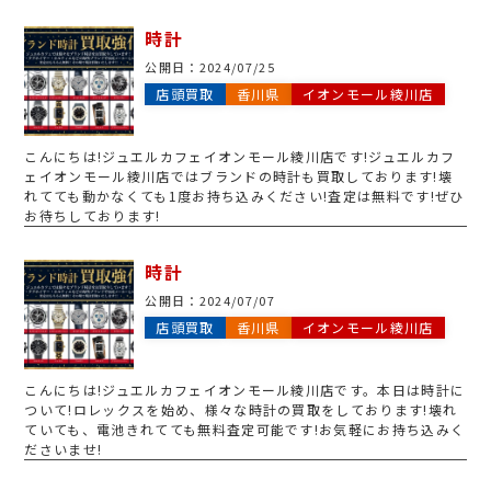
時計
公開日：
2024/07/25
店頭買取
香川県
イオンモール綾川店
こんにちは!ジュエルカフェイオンモール綾川店です!ジュエルカフ
ェイオンモール綾川店ではブランドの時計も買取しております!壊
れてても動かなくても1度お持ち込みください!査定は無料です!ぜひ
お待ちしております!
時計
公開日：
2024/07/07
店頭買取
香川県
イオンモール綾川店
こんにちは!ジュエルカフェイオンモール綾川店です。本日は時計に
ついて!
ロレックスを始め、様々な時計の買取をしております!壊れ
ていても、電池きれてても無料査定可能です!お気軽にお持ち込みく
ださいませ!