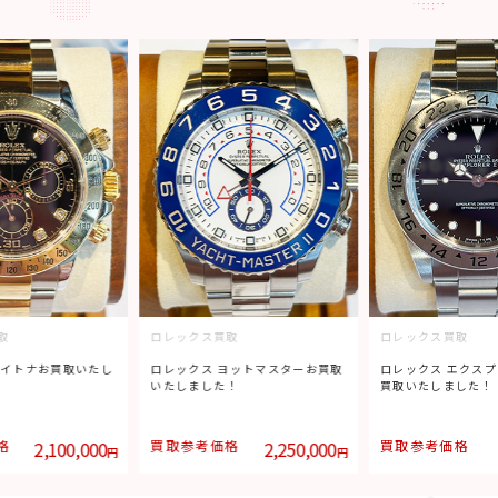
取
ロレックス買取
ロレックス買取
デイトナお買取いたし
ロレックス ヨットマスターお買取
ロレックス エクスプ
いたしました！
買取いたしました！
格
2,100,000
買取参考価格
2,250,000
買取参考価格
円
円