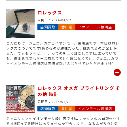
ロレックス
公開日：
2024/04/22
店頭買取
香川県
イオンモール綾川店
こんにちは、ジュエルカフェイオンモール綾川店です!! 本日はロレ
ックスについてです!集めるのが趣味だった、眺めてるのが楽しか
った。でももう今は、、、ってのをよく耳にします!止まっていて
も、傷まみれでもケース割れてても付属品なくても、ジュエルカフ
ェイオンモール綾川店は高価買取がんばらせていただきます!ぜ
ひ、1度無料査定お使いくださいませ
*°
ロレックス オメガ ブライトリング そ
の他 時計
公開日：
2024/04/21
店頭買取
香川県
イオンモール綾川店
ジュエルカフェイオンモール綾川店です!ロレックスのお買取強化中
です!!眠ってる時計はありませんか??今いくらになるんだろうと気