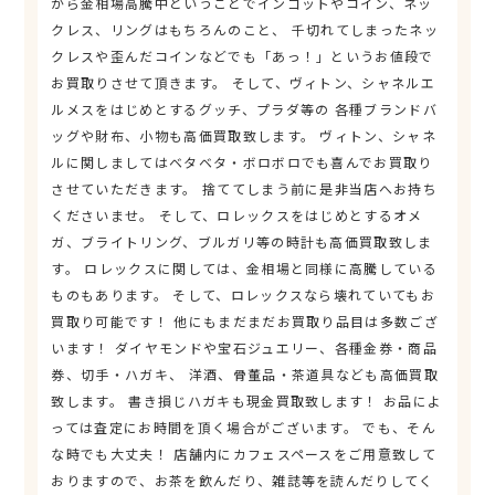
から金相場高騰中ということでインゴットやコイン、ネッ
クレス、リングはもちろんのこと、 千切れてしまったネッ
クレスや歪んだコインなどでも「あっ！」というお値段で
お買取りさせて頂きます。 そして、ヴィトン、シャネルエ
ルメスをはじめとするグッチ、プラダ等の 各種ブランドバ
ッグや財布、小物も高価買取致します。 ヴィトン、シャネ
ルに関しましてはベタベタ・ボロボロでも喜んでお買取り
させていただきます。 捨ててしまう前に是非当店へお持ち
くださいませ。 そして、ロレックスをはじめとするオメ
ガ、ブライトリング、ブルガリ等の時計も高価買取致しま
す。 ロレックスに関しては、金相場と同様に高騰している
ものもあります。 そして、ロレックスなら壊れていてもお
買取り可能です！ 他にもまだまだお買取り品目は多数ござ
います！ ダイヤモンドや宝石ジュエリー、各種金券・商品
券、切手・ハガキ、 洋酒、骨董品・茶道具なども高価買取
致します。 書き損じハガキも現金買取致します！ お品によ
っては査定にお時間を頂く場合がございます。 でも、そん
な時でも大丈夫！ 店舗内にカフェスペースをご用意致して
おりますので、お茶を飲んだり、雑誌等を読んだりしてく