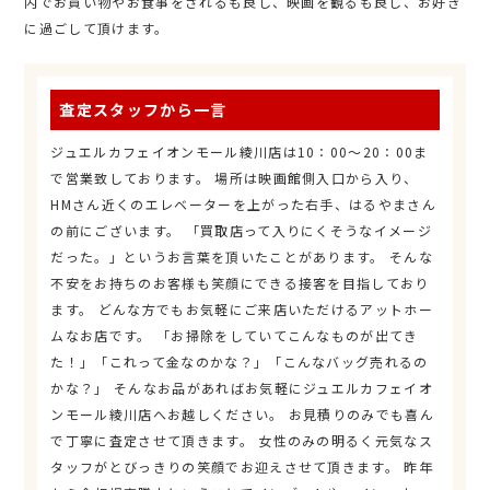
内でお買い物やお食事をされるも良し、映画を観るも良し、お好き
に過ごして頂けます。
査定スタッフから一言
ジュエルカフェイオンモール綾川店は10：00～20：00ま
で営業致しております。 場所は映画館側入口から入り、
HMさん近くのエレベーターを上がった右手、はるやまさん
の前にございます。 「買取店って入りにくそうなイメージ
だった。」というお言葉を頂いたことがあります。 そんな
不安をお持ちのお客様も笑顔にできる接客を目指しており
ます。 どんな方でもお気軽にご来店いただけるアットホー
ムなお店です。 「お掃除をしていてこんなものが出てき
た！」「これって金なのかな？」「こんなバッグ売れるの
かな？」 そんなお品があればお気軽にジュエルカフェイオ
ンモール綾川店へお越しください。 お見積りのみでも喜ん
で丁寧に査定させて頂きます。 女性のみの明るく元気なス
タッフがとびっきりの笑顔でお迎えさせて頂きます。 昨年