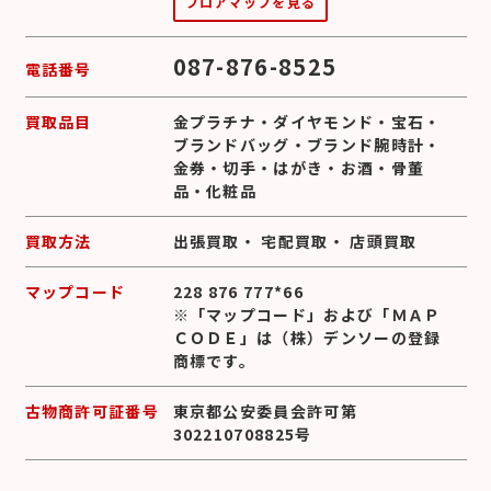
フロアマップを見る
087-876-8525
電話番号
買取品目
金プラチナ
・
ダイヤモンド
・
宝石
・
ブランドバッグ
・
ブランド腕時計
・
金券
・
切手
・
はがき
・
お酒
・
骨董
品
・
化粧品
買取方法
出張買取
・
宅配買取
・
店頭買取
マップコード
228 876 777*66
※「マップコード」および「ＭＡＰ
ＣＯＤＥ」は（株）デンソーの登録
商標です。
古物商許可証番号
東京都公安委員会許可第
302210708825号