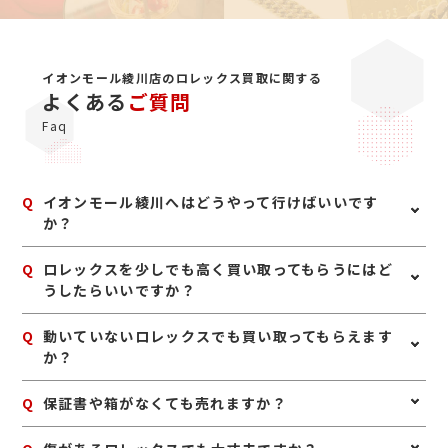
イオンモール綾川店のロレックス買取に関する
よくある
ご質問
Faq
Q
イオンモール綾川へはどうやって行けばいいです
か？
A
高松琴平電鉄「高松築港駅」から「綾川駅」まで約40分
Q
ロレックスを少しでも高く買い取ってもらうにはど
「綾川駅」から北へ約3分です。当店は2Fにございま
うしたらいいですか？
す。 お車でお越しの方は32号線でお越しください。
A
ロレックスは、箱、保証書、余りコマ、冊子などの付属
Q
動いていないロレックスでも買い取ってもらえます
品がそろっていると、査定額に良い影響が出る場合があ
か？
ります。また、無理に修理やオーバーホールをせず、ま
ずは現状のままお持ちいただくのがおすすめです。人気
A
はい、不動のロレックスでも査定可能です。故障や長期
Q
保証書や箱がなくても売れますか？
モデルは中古市場での需要も高いため、使わないと思っ
間の保管によって動かなくなっている場合でも、モデル
た段階で早めに査定へ出すこともポイントです。
や状態によってはしっかりお値段がつくことがありま
A
はい、本体のみでも査定は可能です。保証書や箱、余り