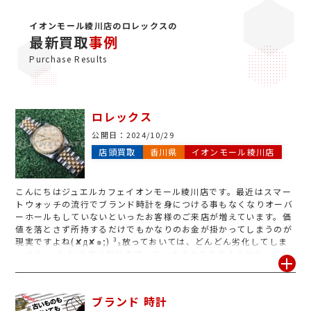
イオンモール綾川店のロレックスの
最新買取
事例
Purchase Results
ロレックス
公開日：
2024/10/29
店頭買取
香川県
イオンモール綾川店
こんにちはジュエルカフェイオンモール綾川店です。最近はスマー
トウォッチの流行でブランド時計を身につける事もなくなりオーバ
ーホールもしていないといったお客様のご来店が増えています。価
値を落とさず所持するだけでもかなりのお金が掛かってしまうのが
現実ですよね(✘д✘๑;) ³₃放っておいては、どんどん劣化してしま
います…( °_° )当店は無料査定していますので手放そうかなってお
考えの方は是非、ご利用ください!本日も皆様のご来店をスタッフ
一同心よりお待ちしております。
ブランド 時計