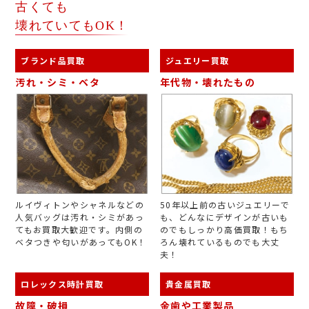
古くても
壊れていてもOK！
ブランド品買取
ジュエリー買取
汚れ・シミ・ベタ
年代物・壊れたもの
ルイヴィトンやシャネルなどの
50年以上前の古いジュエリーで
人気バッグは汚れ・シミがあっ
も、どんなにデザインが古いも
てもお買取大歓迎です。内側の
のでもしっかり高価買取！もち
ベタつきや匂いがあってもOK！
ろん壊れているものでも大丈
夫！
ロレックス時計買取
貴金属買取
故障・破損
金歯や工業製品