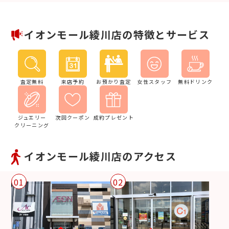
イオンモール綾川店の特徴とサービス
査定無料
来店予約
お預かり査定
女性スタッフ
無料ドリンク
ジュエリー
次回クーポン
成約プレゼント
クリーニング
イオンモール綾川店のアクセス
01
02