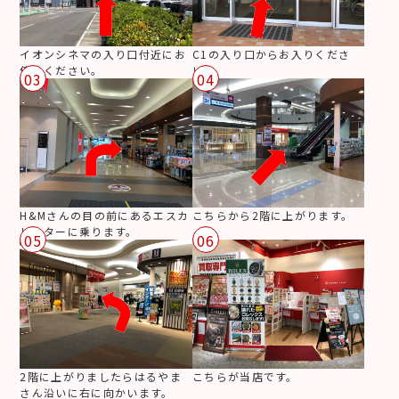
イオンシネマの入り口付近にお
C1の入り口からお入りくださ
停めください。
い。
03
04
H&Mさんの目の前にあるエスカ
こちらから2階に上がります。
レーターに乗ります。
05
06
2階に上がりましたらはるやま
こちらが当店です。
さん沿いに右に向かいます。