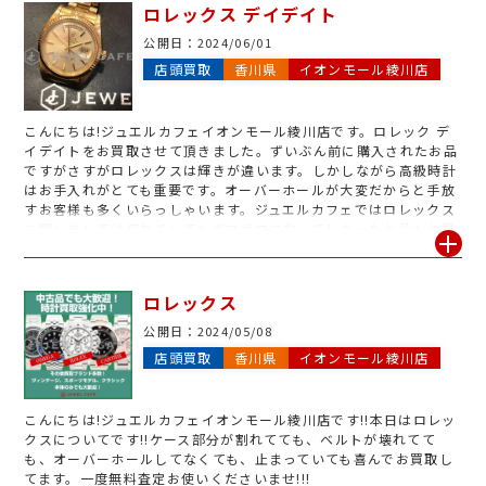
ロレックス デイデイト
公開日：
2024/06/01
店頭買取
香川県
イオンモール綾川店
こんにちは!ジュエルカフェイオンモール綾川店です。ロレック デ
イデイトをお買取させて頂きました。ずいぶん前に購入されたお品
ですがさすがロレックスは輝きが違います。しかしながら高級時計
はお手入れがとても重要です。オーバーホールが大変だからと手放
すお客様も多くいらっしゃいます。ジュエルカフェではロレックス
に関しましては壊れていてもボロボロになってしまったお品もお買
取させて頂きます。まずは大切な腕時計がいくらになるのか査定だ
けでもしてみませんか?お気軽にジュエルカフェイオンモール綾川
店へお越し下さい。
ロレックス
公開日：
2024/05/08
店頭買取
香川県
イオンモール綾川店
こんにちは!ジュエルカフェイオンモール綾川店です!!本日はロレッ
クスについてです!!ケース部分が割れてても、ベルトが壊れてて
も、オーバーホールしてなくても、止まっていても喜んでお買取し
てます。一度無料査定お使いくださいませ!!!