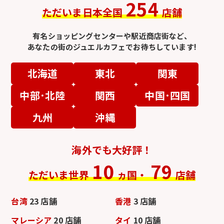
254
ただいま日本全国
店舗
有名ショッピングセンターや駅近商店街など、
あなたの街のジュエルカフェでお待ちしています!
北海道
東北
関東
中部･北陸
関西
中国･四国
九州
沖縄
海外でも大好評！
10
79
ただいま世界
ヵ国・
店舗
台湾
23 店舗
香港
3 店舗
マレーシア
20 店舗
タイ
10 店舗