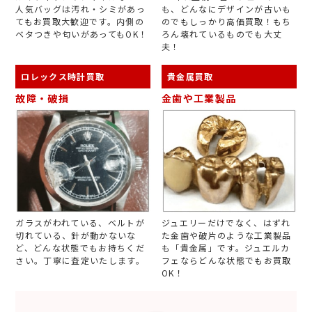
人気バッグは汚れ・シミがあっ
も、どんなにデザインが古いも
てもお買取大歓迎です。内側の
のでもしっかり高価買取！もち
ベタつきや匂いがあってもOK！
ろん壊れているものでも大丈
夫！
ロレックス時計買取
貴金属買取
故障・破損
金歯や工業製品
ガラスがわれている、ベルトが
ジュエリーだけでなく、はずれ
切れている、針が動かないな
た金歯や破片のような工業製品
ど、どんな状態でもお持ちくだ
も「貴金属」です。ジュエルカ
さい。丁寧に査定いたします。
フェならどんな状態でもお買取
OK！