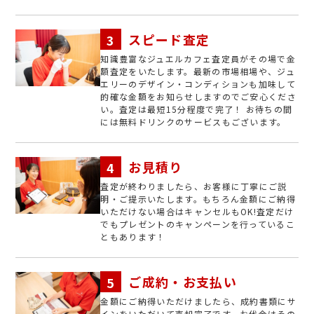
スピード査定
知識豊富なジュエルカフェ査定員がその場で金
額査定をいたします。最新の市場相場や、ジュ
エリーのデザイン・コンディションも加味して
的確な金額をお知らせしますのでご安心くださ
い。査定は最短15分程度で完了！ お待ちの間
には無料ドリンクのサービスもございます。
お見積り
査定が終わりましたら、お客様に丁寧にご説
明・ご提示いたします。もちろん金額にご納得
いただけない場合はキャンセルもOK!査定だけ
でもプレゼントのキャンペーンを行っているこ
ともあります！
ご成約・お支払い
金額にご納得いただけましたら、成約書類にサ
インをいただいて売却完了です。お代金はその