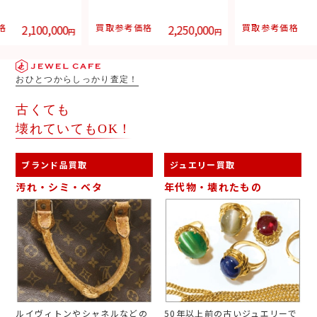
格
2,100,000
買取参考価格
2,250,000
買取参考価格
円
円
おひとつからしっかり査定！
古くても
壊れていてもOK！
ブランド品買取
ジュエリー買取
汚れ・シミ・ベタ
年代物・壊れたもの
ルイヴィトンやシャネルなどの
50年以上前の古いジュエリーで