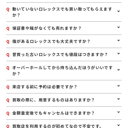
A
ロレックスは、箱、保証書、余りコマ、冊子などの付属
Q
動いていないロレックスでも買い取ってもらえます
品がそろっていると、査定額に良い影響が出る場合があ
か？
ります。また、無理に修理やオーバーホールをせず、ま
ずは現状のままお持ちいただくのがおすすめです。人気
A
はい、不動のロレックスでも査定可能です。故障や長期
Q
保証書や箱がなくても売れますか？
モデルは中古市場での需要も高いため、使わないと思っ
間の保管によって動かなくなっている場合でも、モデル
た段階で早めに査定へ出すこともポイントです。
や状態によってはしっかりお値段がつくことがありま
A
はい、本体のみでも査定は可能です。保証書や箱、余り
Q
傷があるロレックスでも大丈夫ですか？
す。まずはそのままの状態でご相談ください。
コマなどの付属品があると査定額に影響することがあり
ますが、なくても買取できるケースは多くあります。使
A
はい、傷や使用感があるロレックスでも査定可能です。
Q
昔買った古いロレックスでも値段はつきますか？
っていないロレックスがあれば、お気軽にお持ちくださ
日常使いによる細かなキズやベルトの使用感があって
い。
も、モデルや相場状況によってしっかり評価できる場合
A
はい、古いロレックスでも人気モデルや希少性のあるも
Q
オーバーホールしてから持ち込んだほうがいいです
があります。無理に磨かず、そのままお持ちいただくの
のは高く評価される場合があります。製造年が古くても
か？
がおすすめです。
需要のあるモデルは多いため、長年使っていないお品物
も一度査定に出してみるのがおすすめです。
A
無理にオーバーホールや修理をしてからお持ち込みいた
Q
来店する前に予約は必要ですか？
だく必要はありません。修理費用が査定額の上乗せ分を
上回ることもあるため、まずは現状のまま査定に出すの
A
予約は必要ありませんのでいつでもお越しいただけます
Q
買取の際に、用意するものはありますか？
がおすすめです。状態を確認したうえでご案内いたしま
が、混み合っている場合は査定をお待たせする場合もご
す。
ざいますので、事前にお電話にて来店予約をいただけま
A
はい。身分証明書(運転免許証、マイナンバーカード、
Q
金額査定後でもキャンセルはできますか？
すとスムーズにご案内できます。
パスポート等)をご用意してください。店舗にてコピー
を取らせていただきますので、必ずお持ちください。
A
お値段にご満足いただけない場合は、もちろんキャンセ
Q
買取店を利用するのが初めてなので不安です。