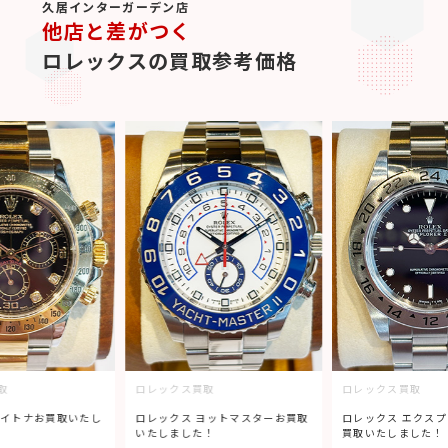
久居インターガーデン店
他店と差がつく
ロレックスの買取参考価格
取
ロレックス買取
ロレックス買取
デイトナお買取いたし
ロレックス ヨットマスターお買取
ロレックス エクスプ
いたしました！
買取いたしました！