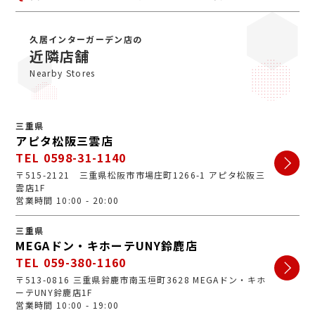
ル可能です。手数料等も一切かかりませんのでご安心く
ださい。
A
初めての買取店にジュエルカフェをご検討いただきあり
がとうございます。ジュエルカフェは女性スタッフが中
久居インターガーデン店の
心で、丁寧な接客・明るいお店・手数料完全無料の手軽
近隣店舗
さで多くのお客様にご利用いただいています。ぜひ安心
Nearby Stores
してお越しくださいませ。
三重県
アピタ松阪三雲店
TEL 0598-31-1140
〒515-2121 三重県松阪市市場庄町1266-1 アピタ松阪三
雲店1F
営業時間 10:00 - 20:00
三重県
MEGAドン・キホーテUNY鈴鹿店
TEL 059-380-1160
〒513-0816 三重県鈴鹿市南玉垣町3628 MEGAドン・キホ
ーテUNY鈴鹿店1F
営業時間 10:00 - 19:00