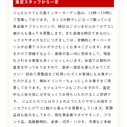
査定スタッフから一言
ジュエルカフェ久居インターガーデン店は、10時～19時に
て営業しております。 タンスの肥やしになって眠っている
貴金属やブランドバッグ、時計はございませんか？ピアス1
個からも喜んでお買取します。また高価な時計であるロレ
ックスやオメガなどにつきましては、定期的にオーバーホ
ールが必要でコストがかさむことも多々ございます。お金
をかけて修繕するより、価値の高い内に売却をして、現金
化されるお客様も多くいらっしゃいます。当店では無料の
査定を行っておりますので、是非一度足を運んでみてくだ
さい！ 初めて買取店をご利用いただくお客様にもお寛ぎい
ただけるよう、無料ドリンク・ちょっとしたお菓子をご用
意しております。カフェスペースもございますので、査定
中も人目を気にせずゆっくりお待ちいただけるとご好評で
す。 ジュエルカフェはカフェのように入りやすいお店をコ
ンセプトにピアス1個から喜んでお買取をしています。買取
品目も拡大をしており、現在貴金属やダイヤモンド、ブラ
ンド品、高級腕時計、金券・切手・ハガキ、洋酒など多岐