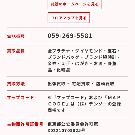
施設のホームページを見る
フロアマップを見る
059-269-5581
電話番号
買取品目
金プラチナ
・
ダイヤモンド
・
宝石
・
ブランドバッグ
・
ブランド腕時計
・
金券
・
切手
・
はがき
・
お酒
・
骨董
品
・
化粧品
買取方法
出張買取
・
宅配買取
・
店頭買取
マップコード
※「マップコード」および「ＭＡＰ
ＣＯＤＥ」は（株）デンソーの登録
商標です。
古物商許可証番号
東京都公安委員会許可第
302210708825号