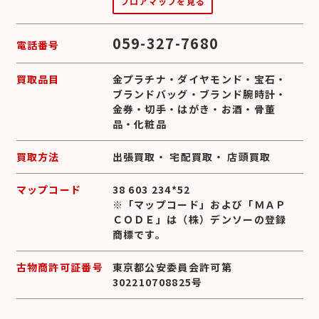
フロアマップを見る
059-327-7680
電話番号
買取品目
金プラチナ
・
ダイヤモンド
・
宝石
・
ブランドバッグ
・
ブランド腕時計
・
金券
・
切手
・
はがき
・
お酒
・
骨董
品
・
化粧品
買取方法
出張買取
・
宅配買取
・
店頭買取
マップコード
38 603 234*52
※「マップコード」および「ＭＡＰ
ＣＯＤＥ」は（株）デンソーの登録
商標です。
古物商許可証番号
東京都公安委員会許可第
302210708825号