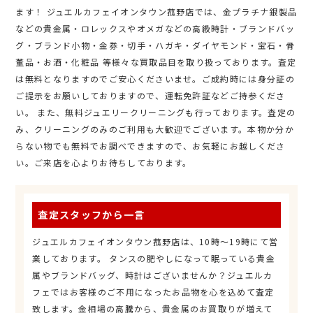
ます！ ジュエルカフェイオンタウン菰野店では、金プラチナ銀製品
などの貴金属・ロレックスやオメガなどの高級時計・ブランドバッ
グ・ブランド小物・金券・切手・ハガキ・ダイヤモンド・宝石・骨
董品・お酒・化粧品 等様々な買取品目を取り扱っております。査定
は無料となりますのでご安心くださいませ。ご成約時には身分証の
ご提示をお願いしておりますので、運転免許証などご持参くださ
い。 また、無料ジュエリークリーニングも行っております。査定の
み、クリーニングのみのご利用も大歓迎でございます。本物か分か
らない物でも無料でお調べできますので、お気軽にお越しくださ
い。ご来店を心よりお待ちしております。
査定スタッフから一言
ジュエルカフェイオンタウン菰野店は、10時～19時にて営
業しております。 タンスの肥やしになって眠っている貴金
属やブランドバッグ、時計はございませんか？ジュエルカ
フェではお客様のご不用になったお品物を心を込めて査定
致します。金相場の高騰から、貴金属のお買取りが増えて