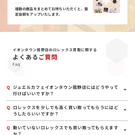
複数の商品をまとめてお持ちいただくと、査
定金額をアップいたします。
イオンタウン菰野店のロレックス買取に関する
よくある
ご質問
Faq
Q
ジュエルカフェイオンタウン菰野店にはどうやって
行けばいいですか？
A
お車の場合、477号線を菰野方面に向かい、140号線と
Q
ロレックスを少しでも高く買い取ってもらうにはど
交わる交差点のすぐにございます。電車の場合、菰野駅
うしたらいいですか？
を降り四日市方面へ徒歩約19分です。ジュエルカフェは
イオンタウン菰野店の1階にございます。
A
ロレックスは、箱、保証書、余りコマ、冊子などの付属
Q
動いていないロレックスでも買い取ってもらえます
品がそろっていると、査定額に良い影響が出る場合があ
か？