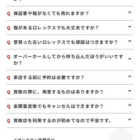
ります。また、無理に修理やオーバーホールをせず、ま
ずは現状のままお持ちいただくのがおすすめです。人気
A
はい、不動のロレックスでも査定可能です。故障や長期
Q
保証書や箱がなくても売れますか？
モデルは中古市場での需要も高いため、使わないと思っ
間の保管によって動かなくなっている場合でも、モデル
た段階で早めに査定へ出すこともポイントです。
や状態によってはしっかりお値段がつくことがありま
A
はい、本体のみでも査定は可能です。保証書や箱、余り
Q
傷があるロレックスでも大丈夫ですか？
す。まずはそのままの状態でご相談ください。
コマなどの付属品があると査定額に影響することがあり
ますが、なくても買取できるケースは多くあります。使
A
はい、傷や使用感があるロレックスでも査定可能です。
Q
昔買った古いロレックスでも値段はつきますか？
っていないロレックスがあれば、お気軽にお持ちくださ
日常使いによる細かなキズやベルトの使用感があって
い。
も、モデルや相場状況によってしっかり評価できる場合
A
はい、古いロレックスでも人気モデルや希少性のあるも
Q
オーバーホールしてから持ち込んだほうがいいです
があります。無理に磨かず、そのままお持ちいただくの
のは高く評価される場合があります。製造年が古くても
か？
がおすすめです。
需要のあるモデルは多いため、長年使っていないお品物
も一度査定に出してみるのがおすすめです。
A
無理にオーバーホールや修理をしてからお持ち込みいた
Q
来店する前に予約は必要ですか？
だく必要はありません。修理費用が査定額の上乗せ分を
上回ることもあるため、まずは現状のまま査定に出すの
A
予約は必要ありませんのでいつでもお越しいただけます
Q
買取の際に、用意するものはありますか？
がおすすめです。状態を確認したうえでご案内いたしま
が、混み合っている場合は査定をお待たせする場合もご
す。
ざいますので、事前にお電話にて来店予約をいただけま
A
はい。身分証明書(運転免許証、マイナンバーカード、
Q
金額査定後でもキャンセルはできますか？
すとスムーズにご案内できます。
パスポート等)をご用意してください。店舗にてコピー
を取らせていただきますので、必ずお持ちください。
A
お値段にご満足いただけない場合は、もちろんキャンセ
Q
買取店を利用するのが初めてなので不安です。
ル可能です。手数料等も一切かかりませんのでご安心く
ださい。
A
初めての買取店にジュエルカフェをご検討いただきあり
がとうございます。ジュエルカフェは女性スタッフが中
イオンタウン菰野店の