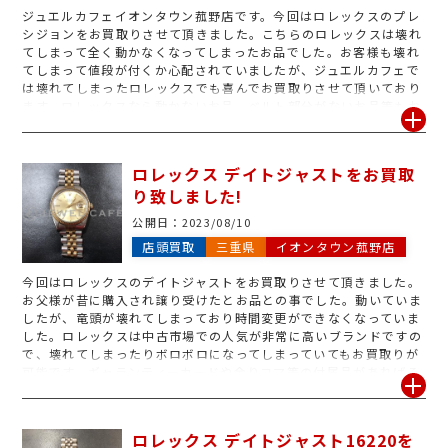
ジュエルカフェイオンタウン菰野店です。今回はロレックスのプレ
シジョンをお買取りさせて頂きました。こちらのロレックスは壊れ
てしまって全く動かなくなってしまったお品でした。お客様も壊れ
てしまって値段が付くか心配されていましたが、ジュエルカフェで
は壊れてしまったロレックスでも喜んでお買取りさせて頂いており
ます。ロレックスなら動かないお品、ベルト部分がないお品等もお
買取り可能です。査定無料ですので、お持ちのロレックスで使わな
くなったお品ございましたら、是非一度ジュエルカフェイオンタウ
ン菰野店にお持ち込み下さいませ。
ロレックス デイトジャストをお買取
り致しました!
公開日：
2023/08/10
店頭買取
三重県
イオンタウン菰野店
今回はロレックスのデイトジャストをお買取りさせて頂きました。
お父様が昔に購入され譲り受けたとお品との事でした。動いていま
したが、竜頭が壊れてしまっており時間変更ができなくなっていま
した。ロレックスは中古市場での人気が非常に高いブランドですの
で、壊れてしまったりボロボロになってしまっていてもお買取りが
可能です。ギャランティーカードや余りコマ等の付属品があればそ
の分頑張らせて頂きますが、付属品なしの本体のみやベルトのみで
も大丈夫ですのでお気軽に当店にご相談下さい。
ロレックス デイトジャスト16220を