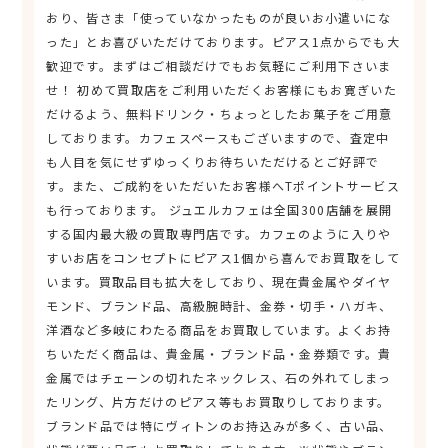
おり、皆さま「使っていなかったものが良いお小遣いにな
った」とお喜びいただけております。ピアス1点からでも大
歓迎です。まずはご相談だけでもお気軽にご利用下さいま
せ！ 初めて買取店をご利用いただくお客様にもお寛ぎいた
だけるよう、無料ドリンク・ちょっとしたお菓子をご用意
しております。カフェスペースもございますので、査定中
も人目を気にせずゆっくりお待ちいただけるとご好評で
す。また、ご成約をいただいたお客様へTポイントサービス
も行っております。 ジュエルカフェは全国300店舗を展開
する国内最大級の買取専門店です。カフェのように入りや
すいお店をコンセプトにピアス1個から喜んでお買取をして
います。買取品目も拡大をしており、現在貴金属やダイヤ
モンド、ブランド品、高級腕時計、金券・切手・ハガキ、
洋酒など多岐にわたる商品をお買取しています。よくお持
ちいただく商品は、貴金属・ブランド品・金券類です。貴
金属ではチェーンの切れたネックレス、石の外れてしまっ
たリング、片方だけのピアス等もお買取りしております。
ブランド品では特にヴィトンのお持込みが多く、古い品、