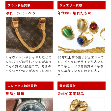
ブランド品買取
ジュエリー買取
汚れ・シミ・ベタ
年代物・壊れたもの
ルイヴィトンやシャネルなどの
50年以上前の古いジュエリーで
人気バッグは汚れ・シミがあっ
も、どんなにデザインが古いも
てもお買取大歓迎です。内側の
のでもしっかり高価買取！もち
ベタつきや匂いがあってもOK！
ろん壊れているものでも大丈
夫！
ロレックス時計買取
貴金属買取
故障・破損
金歯や工業製品