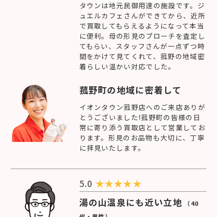
タウンは地元民御用達の施設です。ジ
ュエルカフェさんができてから、近所
で買取してもらえるようになって本当
に便利。母の形見のブローチを査定し
てもらい、スタッフさんが一点ずつ時
間をかけて見てくれて、菰野の地域密
着らしい温かい対応でした。
菰野町の地域に密着して
イオンタウン菰野店へのご来店ありが
とうございました!菰野町の皆様の日
常に寄り添う買取店として営業してお
ります。形見のお品物も大切に、丁寧
に拝見いたします。
5.0
★
★
★
★
★
湯の山温泉にも近い立地
（40
代・男性）