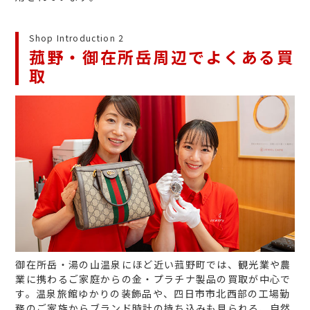
Shop Introduction 2
菰野・御在所岳周辺でよくある買
取
御在所岳・湯の山温泉にほど近い菰野町では、観光業や農
業に携わるご家庭からの金・プラチナ製品の買取が中心で
す。温泉旅館ゆかりの装飾品や、四日市市北西部の工場勤
務のご家族からブランド時計の持ち込みも見られる、自然