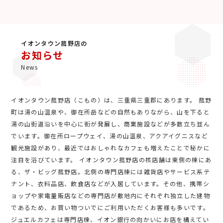
イオンタウン菰野店の
お知らせ
News
イオンタウン菰野店（こもの）は、三重県三重郡にあります。 菰野
町は湯の山温泉や、御在所岳などの自然もありながら、山を下ると
湯の山街道沿いを中心に街が発展し、商業施設などが多数立ち並ん
でいます。御在所ロープウェイ、湯の山温泉、アクアイグニスなど
観光施設があり、最近ではおしゃれなカフェも増えたことで秘かに
注目を浴びています。 イオンタウン菰野店の核店舗は東側の棟にあ
る、ザ・ビッグ菰野店。北側の専門店棟には雑貨店やサービス系テ
ナント、衣料品店、飲食店などが入居しています。その他、携帯シ
ョップや家電量販店などの専門店が敷地内にそれぞれ独立した建物
であるため、お買い物ついでにご利用いただくお客様も多いです。
ジュエルカフェは専門店棟、イオン銀行の向かいにお店を構えてい