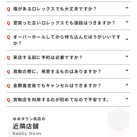
た段階で早めに査定へ出すこともポイントです。
や状態によってはしっかりお値段がつくことがありま
A
はい、本体のみでも査定は可能です。保証書や箱、余り
Q
傷があるロレックスでも大丈夫ですか？
す。まずはそのままの状態でご相談ください。
コマなどの付属品があると査定額に影響することがあり
ますが、なくても買取できるケースは多くあります。使
A
はい、傷や使用感があるロレックスでも査定可能です。
Q
昔買った古いロレックスでも値段はつきますか？
っていないロレックスがあれば、お気軽にお持ちくださ
日常使いによる細かなキズやベルトの使用感があって
い。
も、モデルや相場状況によってしっかり評価できる場合
A
はい、古いロレックスでも人気モデルや希少性のあるも
Q
オーバーホールしてから持ち込んだほうがいいです
があります。無理に磨かず、そのままお持ちいただくの
のは高く評価される場合があります。製造年が古くても
か？
がおすすめです。
需要のあるモデルは多いため、長年使っていないお品物
も一度査定に出してみるのがおすすめです。
A
無理にオーバーホールや修理をしてからお持ち込みいた
Q
来店する前に予約は必要ですか？
だく必要はありません。修理費用が査定額の上乗せ分を
上回ることもあるため、まずは現状のまま査定に出すの
A
予約は必要ありませんのでいつでもお越しいただけます
Q
買取の際に、用意するものはありますか？
がおすすめです。状態を確認したうえでご案内いたしま
が、混み合っている場合は査定をお待たせする場合もご
す。
ざいますので、事前にお電話にて来店予約をいただけま
A
はい。身分証明書(運転免許証、マイナンバーカード、
Q
金額査定後でもキャンセルはできますか？
すとスムーズにご案内できます。
パスポート等)をご用意してください。店舗にてコピー
を取らせていただきますので、必ずお持ちください。
A
お値段にご満足いただけない場合は、もちろんキャンセ
Q
買取店を利用するのが初めてなので不安です。
ル可能です。手数料等も一切かかりませんのでご安心く
ださい。
A
初めての買取店にジュエルカフェをご検討いただきあり
がとうございます。ジュエルカフェは女性スタッフが中
ゆめタウン呉店の
心で、丁寧な接客・明るいお店・手数料完全無料の手軽
近隣店舗
さで多くのお客様にご利用いただいています。ぜひ安心
Nearby Stores
してお越しくださいませ。