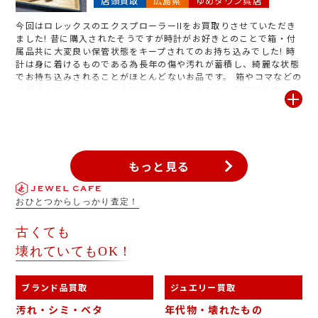
店頭買取
広島県
ゆめタウン呉店
今回はロレックスのエクスプローラーIIをお買取りさせていただき
ました! 昔に購入されたそうですが時計がお好きとのことで箱・付
属品共に大変良い保管状態をキープされてのお持ち込みでした! 時
計は身に着けるものである為長年の傷や汚れが蓄積し、綺麗な状態
でお持ち込みされることがほとんどないお品です。 箱やコマなどの
付属品も無くされてしまう方もいらっしゃるなか、完備でお持ちく
ださったのも買取価格アップのポイントになっています。
もっと見る
おひとつからしっかり査定！
古くても
壊れていてもOK！
ブランド品買取
ジュエリー買取
汚れ・シミ・ベタ
年代物・壊れたもの