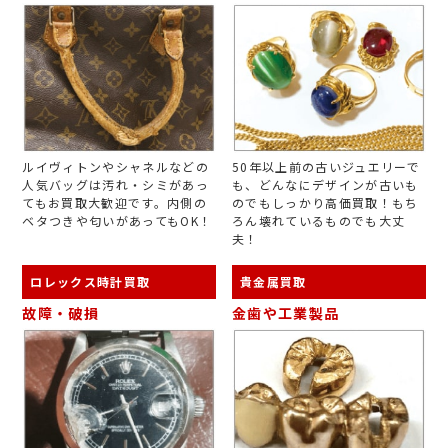
ルイヴィトンやシャネルなどの
50年以上前の古いジュエリーで
人気バッグは汚れ・シミがあっ
も、どんなにデザインが古いも
てもお買取大歓迎です。内側の
のでもしっかり高価買取！もち
ベタつきや匂いがあってもOK！
ろん壊れているものでも大丈
夫！
ロレックス時計買取
貴金属買取
故障・破損
金歯や工業製品