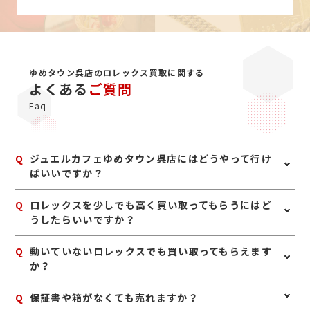
ゆめタウン呉店のロレックス買取に関する
よくある
ご質問
Faq
Q
ジュエルカフェゆめタウン呉店にはどうやって行け
ばいいですか？
A
お車でお越しの方は呉ICを降り堺川沿いに港方面にお進
Q
ロレックスを少しでも高く買い取ってもらうにはど
みください。JRでお越しの方は駅直結の連絡通路からお
うしたらいいですか？
越し下さい。
A
ロレックスは、箱、保証書、余りコマ、冊子などの付属
Q
動いていないロレックスでも買い取ってもらえます
品がそろっていると、査定額に良い影響が出る場合があ
か？
ります。また、無理に修理やオーバーホールをせず、ま
ずは現状のままお持ちいただくのがおすすめです。人気
A
はい、不動のロレックスでも査定可能です。故障や長期
Q
保証書や箱がなくても売れますか？
モデルは中古市場での需要も高いため、使わないと思っ
間の保管によって動かなくなっている場合でも、モデル