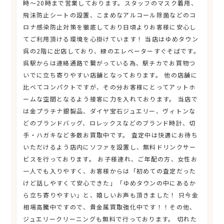
時～20時まで営業しております。スタッフのマスク着用、
飛沫防止シートの設置、こまめなアルコール除菌などのコ
ロナ感染防止対策を徹底しており日頃よりお客様に安心し
てご利用頂ける環境を心掛けています！ 当店はゆめタウン
呉の2階に出店しており、緑のエレベーターすぐそばです。
呉駅からは連絡通路で繋がっている為、駅チカでお買物つ
いでに立ち寄りやすい店舗となっております。 他の店舗に
比べてコンパクトですが、その分お客様にとってアットホ
ームな空間となるよう接客に力を入れております。 当店で
は金プラチナ銀製品、ダイヤ宝石ジュエリー、ヴィトンな
どのブランドバッグ、ロレックスなどのブランド時計、切
手・ハガキなど多数お買取中です。 査定中は快適にお待ち
いただけるよう店内にソファを設置し、無料ドリンクサー
ビスを行っております。 お子様連れ、ご年配の方、女性お
一人でも入りやすく、お客様からは「初めての査定だった
けど話しやすくて安心できた」「ゆめタウンの中にあるか
ら立ち寄りやすい」と、嬉しいお声も頂きました！ 只今金
相場高騰中ですので、貴金属買取強化中です！！その他、
ジュエリークリーニングも無料で行っております。 切れた