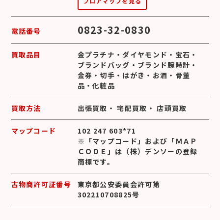
フロアマップを見る
0823-32-0830
電話番号
買取品目
金プラチナ
・
ダイヤモンド
・
宝石
・
ブランドバッグ
・
ブランド腕時計
・
金券
・
切手
・
はがき
・
お酒
・
骨董
品
・
化粧品
買取方法
出張買取
・
宅配買取
・
店頭買取
マップコード
102 247 603*71
※「マップコード」および「ＭＡＰ
ＣＯＤＥ」は（株）デンソーの登録
商標です。
古物商許可証番号
東京都公安委員会許可第
302210708825号