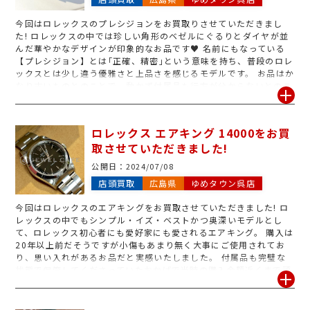
今回はロレックスのプレシジョンをお買取りさせていただきまし
た! ロレックスの中では珍しい角形のベゼルにぐるりとダイヤが並
んだ華やかなデザインが印象的なお品です♥ 名前にもなっている
【プレシジョン】とは｢正確、精密｣という意味を持ち、普段のロレ
ックスとは少し違う優雅さと上品さを感じるモデルです。 お品はか
なり古いものとのことで、動かず付属品も行方が分からないとのこ
と…。 ご安心ください(^^)/ ジュエルカフェではお買取り可能です
よ♪ これは買い取れる? 付属品ってどれ? 動かない… など、ご不明
な点はお気軽にお問い合わせください。 ジュエルカフェでは皆様の
ロレックス エアキング 14000をお買
ご来店をお待ちしております!
取させていただきました!
公開日：
2024/07/08
店頭買取
広島県
ゆめタウン呉店
今回はロレックスのエアキングをお買取させていただきました! ロ
レックスの中でもシンプル・イズ・ベストかつ奥深いモデルとし
て、ロレックス初心者にも愛好家にも愛されるエアキング。 購入は
20年以上前だそうですが小傷もあまり無く大事にご使用されてお
り、思い入れがあるお品だと実感いたしました。 付属品も完璧な
状態で保管してくださっていたおかげで当時の購入金額近くまで頑
張らせていただくことが出来ました! 需要と供給のバランスから決
まるロレックスの買取価格はその流通量の少なさから上がりやすい
傾向にあります。 眠ったまま、貰ったままのロレックスはございま