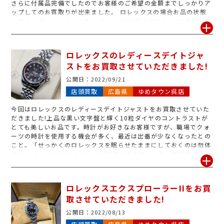
さらに付属品完備でしたのでお客様のご希望の金額までしっかりア
ップしてのお買取りが出来ました。 ロレックスの場合お品の状態
に加え、オーバーホールをしているか?付属品があるか?が金額を左
右する大きな条件となってきます。 お手元にずっと眠ったままです
とお品の劣化を早めてしまう可能性もございますのでもしご不要な
ロレックスがございましたら、是非ジュエルカフェをご利用くださ
ロレックスのレディースデイトジャ
い♪
ストをお買取させていただきました!
公開日：
2022/09/21
店頭買取
広島県
ゆめタウン呉店
今回はロレックスのレディースデイトジャストをお買取させていた
だきました!上品な黒い文字盤と輝く10粒ダイヤのコントラストが
とても美しいお品です。時計がお好きなお客様ですが、職場でクォ
ーツの時計を使用する機会が多く、最近は出番が少なくなったとの
こと。「せっかくのロレックスを眠らせたままにしておくのは勿体
ない!」と、ジュエルカフェへご来店いただきました。時計本体だけ
でなく箱、コマなどの付属品も大変綺麗な状態でお持ち込みいただ
きましたので、しっかり買取金額をアップさせていただきました!
ロレックスエクスプローラーIIをお買
取させていただきました!
公開日：
2022/08/13