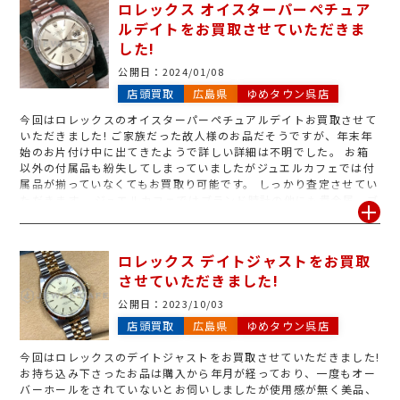
ロレックス オイスターパーペチュア
せんか? もしかすると思わぬ金額が付くモデルかもしれません。 ご
ルデイトをお買取させていただきま
相談やお見積りだけでも結構です。 お困りのお品がございましたら
いつでもお気軽にご来店ください♪
した!
公開日：
2024/01/08
店頭買取
広島県
ゆめタウン呉店
今回はロレックスのオイスターパーペチュアルデイトお買取させて
いただきました! ご家族だった故人様のお品だそうですが、年末年
始のお片付け中に出てきたようで詳しい詳細は不明でした。 お箱
以外の付属品も紛失してしまっていましたがジュエルカフェでは付
属品が揃っていなくてもお買取り可能です。 しっかり査定させてい
ただきます。 ジュエルカフェではブランド時計の他にも貴金属、ブ
ランド品、金券類など幅広くお買取りしております。 お品の詳細や
付属品の有無など、ご不明であってもご安心ください。 これは買取
れるもの? 壊れているジュエリーがある…などご相談だけでも大歓
ロレックス デイトジャストをお買取
迎です。
させていただきました!
公開日：
2023/10/03
店頭買取
広島県
ゆめタウン呉店
今回はロレックスのデイトジャストをお買取させていただきました!
お持ち込み下さったお品は購入から年月が経っており、一度もオー
バーホールをされていないとお伺いしましたが使用感が無く美品、