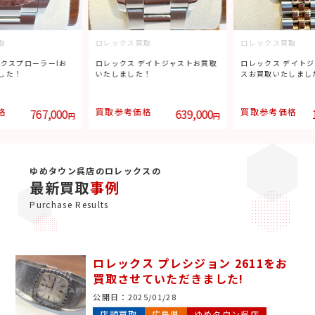
取
ロレックス買取
ロレックス買取
エクスプローラーIお
ロレックス デイトジャストお買取
ロレックス デイト
した！
いたしました！
スお買取いたしまし
格
767,000
買取参考価格
639,000
買取参考価格
円
円
ゆめタウン呉店のロレックスの
最新買取
事例
Purchase Results
ロレックス プレシジョン 2611をお
買取させていただきました!
公開日：
2025/01/28
店頭買取
広島県
ゆめタウン呉店