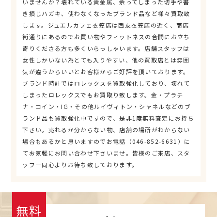
いませんか？壊れている貴金属、余ってしまった切手や書
き損じハガキ、使わなくなったブランド品など様々買取致
します。ジュエルカフェ衣笠店は西友衣笠店の近く、商店
街通りにあるのでお買い物やフィットネスの合間にお立ち
寄りくださる方も多くいらっしゃいます。店舗スタッフは
女性しかいない為とても入りやすい、他の買取店とは雰囲
気が違うからいいとお客様からご好評を頂いております。
ブランド時計ではロレックスを買取強化しており、壊れて
しまったロレックスでもお買取り致します。金・プラチ
ナ・コイン・IG・その他ルイヴィトン・シャネルなどのブ
ランド品も買取強化中ですので、是非1度無料査定にお持ち
下さい。売れるか分からない物、店舗の場所がわからない
場合もあるかと思いますのでお電話（046-852-6631）に
てお気軽にお問い合わせ下さいませ。皆様のご来店、スタ
ッフ一同心よりお待ち致しております。
無料