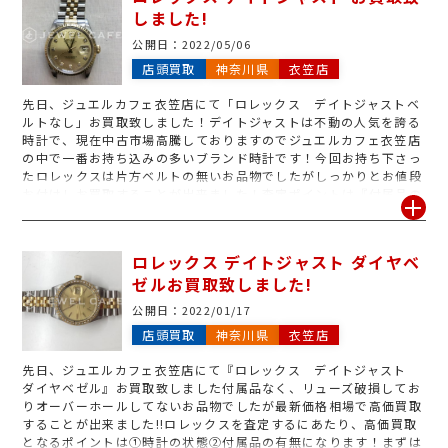
しました!
取はジュエルカフェ衣笠店までお持ち下さい！
公開日：
2022/05/06
店頭買取
神奈川県
衣笠店
先日、ジュエルカフェ衣笠店にて「ロレックス デイトジャストベ
ルトなし」お買取致しました！デイトジャストは不動の人気を誇る
時計で、現在中古市場高騰しておりますのでジュエルカフェ衣笠店
の中で一番お持ち込みの多いブランド時計です！今回お持ち下さっ
たロレックスは片方ベルトの無いお品物でしたがしっかりとお値段
お付けしお買取することが出来ました！査定ポイントは『付属品の
有無・破損箇所の有無・オーバーホール歴』を細かく見させて頂
き、しっかりと金額をお付けしております。そのため、どこよりも
高くお買取するとこが可能ですので、金額だけでも知りたいなど査
ロレックス デイトジャスト ダイヤベ
定のみ大歓迎です!ロレックスのお買取はジュエルカフェ 衣笠店に
ゼルお買取致しました!
お任せください◎
公開日：
2022/01/17
店頭買取
神奈川県
衣笠店
先日、ジュエルカフェ衣笠店にて『ロレックス デイトジャスト
ダイヤベゼル』お買取致しました
付属品なく、リューズ破損してお
りオーバーホールしてないお品物でしたが最新価格相場で高価買取
することが出来ました!!ロレックスを査定するにあたり、高価買取
となるポイントは①時計の状態②付属品の有無になります！まずは