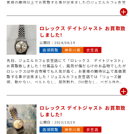
客様の期待以上でお買取する事が出来ました◎ジュエルカフェ衣笠
店では「動かない、水没、リューズ破損、ガラス割れ、ベルトな
し」などどんな状態のロレックスでもお買取可能です！アンティー
ク品、古いお品物、OH歴なし、付属品なしのロレックスも喜んで
お買取致します！気になるお品物御座いましたら是非1度ジュエル
ロレックス デイトジャスト お買取致
カフェ衣笠店までお持ち下さい！査定のみのご来店も大歓迎です！
しました!
公開日：
2024/04/19
店頭買取
神奈川県
衣笠店
先日、ジュエルカフェ衣笠店にて「ロレックス デイトジャスト」
お買取致しました！付属品なく、風防が傷だらけのお品物でしたが
ロレックスは中古市場でも人気が高く、お客様の期待以上で高価買
取する事が出来ました！ジュエルカフェ衣笠店では「リューズ破
損、動かない、ベルトなし、風防割れ、OH歴なし、ベゼル外れ、
水没」などどんな状態のロレックスでも喜んでお買取致します◎20
年前30年前に購入した古いお品物も大歓迎です！気になるロレック
ス御座いましたら、是非1度ジュエルカフェ衣笠店の無料査定をご
利用下さいませ！
ロレックス デイトジャスト お買取致
しました!
公開日：
2023/10/20
店頭買取
神奈川県
衣笠店