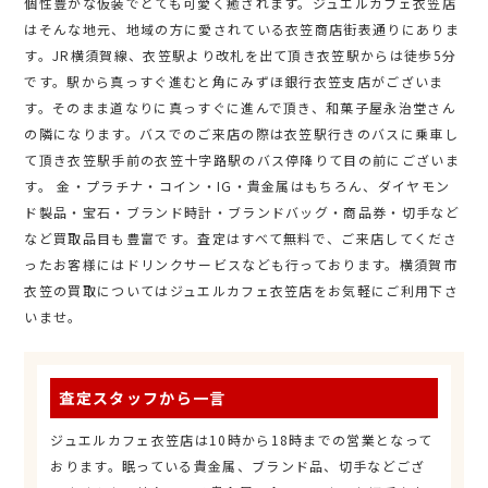
個性豊かな仮装でとても可愛く癒されます。ジュエルカフェ衣笠店
はそんな地元、地域の方に愛されている衣笠商店街表通りにありま
す。JR横須賀線、衣笠駅より改札を出て頂き衣笠駅からは徒歩5分
です。駅から真っすぐ進むと角にみずほ銀行衣笠支店がございま
す。そのまま道なりに真っすぐに進んで頂き、和菓子屋永治堂さん
の隣になります。バスでのご来店の際は衣笠駅行きのバスに乗車し
て頂き衣笠駅手前の衣笠十字路駅のバス停降りて目の前にございま
す。 金・プラチナ・コイン・IG・貴金属はもちろん、ダイヤモン
ド製品・宝石・ブランド時計・ブランドバッグ・商品券・切手など
など買取品目も豊富です。査定はすべて無料で、ご来店してくださ
ったお客様にはドリンクサービスなども行っております。横須賀市
衣笠の買取についてはジュエルカフェ衣笠店をお気軽にご利用下さ
いませ。
査定スタッフから一言
ジュエルカフェ衣笠店は10時から18時までの営業となって
おります。眠っている貴金属、ブランド品、切手などござ