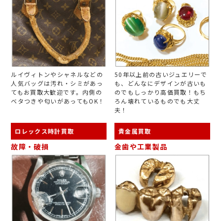
ルイヴィトンやシャネルなどの
50年以上前の古いジュエリーで
人気バッグは汚れ・シミがあっ
も、どんなにデザインが古いも
てもお買取大歓迎です。内側の
のでもしっかり高価買取！もち
ベタつきや匂いがあってもOK！
ろん壊れているものでも大丈
夫！
ロレックス時計買取
貴金属買取
故障・破損
金歯や工業製品