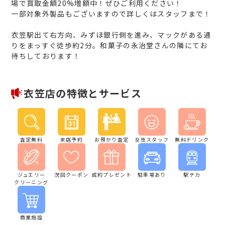
場で買取金額20%増額中！ぜひご利用ください！
一部対象外製品もございますので詳しくはスタッフまで！
衣笠駅出て右方向、みずほ銀行側を進み、マックがある通
りをまっすぐ徒歩約2分。和菓子の永治堂さんの隣にてお
待ちしております！
衣笠店の特徴とサービス
査定無料
来店予約
お預かり査定
女性スタッフ
無料ドリンク
ジュエリー
次回クーポン
成約プレゼント
駐車場あり
駅チカ
クリーニング
商業施設