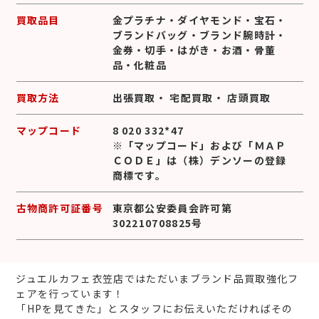
買取品目
金プラチナ
・
ダイヤモンド
・
宝石
・
ブランドバッグ
・
ブランド腕時計
・
金券
・
切手
・
はがき
・
お酒
・
骨董
品
・
化粧品
買取方法
出張買取
・
宅配買取
・
店頭買取
マップコード
8 020 332*47
※「マップコード」および「ＭＡＰ
ＣＯＤＥ」は（株）デンソーの登録
商標です。
古物商許可証番号
東京都公安委員会許可第
302210708825号
ジュエルカフェ衣笠店ではただいまブランド品買取強化フ
ェアを行っています！
「HPを見てきた」とスタッフにお伝えいただければその