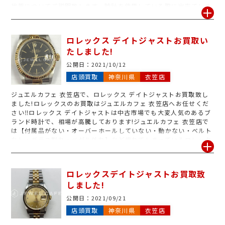
状態についてご説明致します。時計を使用している際に出来てしま
う小傷は査定額には響きませんが、落としたりぶつけたりしてでき
てしまう傷はマイナスの対象となってしまいます。他には定期的に
オーバーホールをしていないお品物や、リューズが壊れてしまって
ロレックス デイトジャストお買取い
いるお品物・ベゼルがは擦れてしまっているお品物などもマイナス
たしました!
となってしまいます。次に付属品の有無についてです。ロレックス
だけでなくオメガ・カルティエなどその他ハイブランド品も同様
公開日：
2021/10/12
に、付属品がないだけで査定額が下がってしまう場合がございます
店頭買取
神奈川県
衣笠店
ので、余りコマ・ギャランティカード・箱・保証書など全て揃って
いる状態であれば完品として高価買取することが出来ます！中古市
ジュエルカフェ 衣笠店で、ロレックス デイトジャストお買取致し
場でも完品とそうでないお品物では金額に大きなさがあります。そ
ました!ロレックスのお買取はジュエルカフェ 衣笠店へお任せくだ
のため付属品は全てお持ち頂くようお勧めしております。もちろん
さい‼︎ロレックス デイトジャストは中古市場でも大変人気のあるブ
無くても喜んでお買取致しますのでお持ちでない方もご安心下さ
ランド時計で、相場が高騰しております!ジュエルカフェ 衣笠店で
い！
は【付属品がない・オーバーホールしていない・動かない・ベルト
なし・ガラス割れ・ベゼル外れ】など壊れてしまっているロレック
スでもお買取する事が可能となります!今回お持ちくださったロレ
ックス デイトジャストは付属品全て揃っており、定期的にオーバー
ホールしていた為状態がとても良く高価買取する事が出来ました!付
ロレックスデイトジャストお買取致
属品一緒にお持ち頂ければ査定額UPに繋がりますので、忘れずに
しました!
お持ちくださいませ◎ロレックスのお買取はジュエルカフェ衣笠店
まで
公開日：
2021/09/21
店頭買取
神奈川県
衣笠店