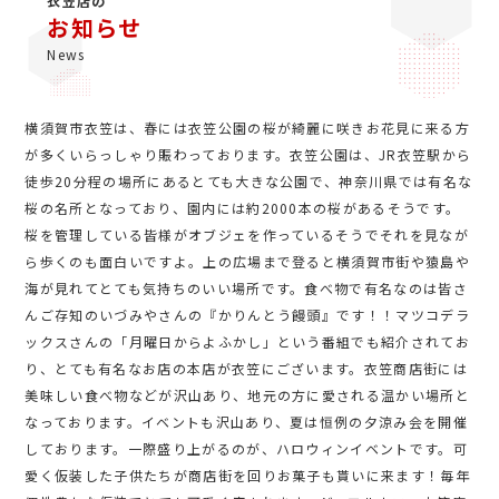
衣笠店の
お知らせ
News
横須賀市衣笠は、春には衣笠公園の桜が綺麗に咲きお花見に来る方
が多くいらっしゃり賑わっております。衣笠公園は、JR衣笠駅から
徒歩20分程の場所にあるとても大きな公園で、神奈川県では有名な
桜の名所となっており、園内には約2000本の桜があるそうです。
桜を管理している皆様がオブジェを作っているそうでそれを見なが
ら歩くのも面白いですよ。上の広場まで登ると横須賀市街や猿島や
海が見れてとても気持ちのいい場所です。食べ物で有名なのは皆さ
んご存知のいづみやさんの『かりんとう饅頭』です！！マツコデラ
ックスさんの「月曜日からよふかし」という番組でも紹介されてお
り、とても有名なお店の本店が衣笠にございます。衣笠商店街には
美味しい食べ物などが沢山あり、地元の方に愛される温かい場所と
なっております。イベントも沢山あり、夏は恒例の夕涼み会を開催
しております。一際盛り上がるのが、ハロウィンイベントです。可
愛く仮装した子供たちが商店街を回りお菓子も貰いに来ます！毎年