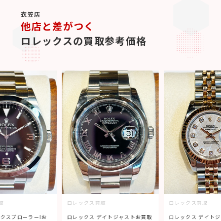
衣笠店
他店と差がつく
ロレックスの買取参考価格
取
ロレックス買取
ロレックス買取
エクスプローラーIお
ロレックス デイトジャストお買取
ロレックス デイト