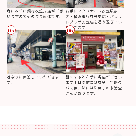
角にみずほ銀行衣笠支店がござ
右手にマクドナルド衣笠駅前
いますのでそのまま直進です。
店・横浜銀行衣笠支店・パレッ
トプラザ衣笠店を通り過ぎてい
ただきます。
05
06
道なりに直進していただきま
暫くすると右手に当店がござい
す。
ます！目の前には衣笠十字路の
バス停、隣には和菓子の永治堂
さんがあります。