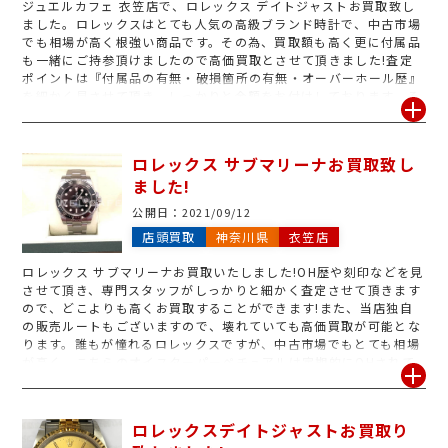
ジュエルカフェ 衣笠店で、ロレックス デイトジャストお買取致し
ました。ロレックスはとても人気の高級ブランド時計で、中古市場
でも相場が高く根強い商品です。その為、買取額も高く更に付属品
も一緒にご持参頂けましたので高価買取とさせて頂きました!査定
ポイントは『付属品の有無・破損箇所の有無・オーバーホール歴』
を細かく見させて頂き、しっかりと金額をお付けしております。そ
のため、どこよりも高くお買取するとこが可能ですので、金額だけ
でも知りたいなど査定のみ大歓迎です!ロレックスのお買取はジュエ
ルカフェ 衣笠店にお任せください◎
ロレックス サブマリーナお買取致し
ました!
公開日：
2021/09/12
店頭買取
神奈川県
衣笠店
ロレックス サブマリーナお買取いたしました!OH歴や刻印などを見
させて頂き、専門スタッフがしっかりと細かく査定させて頂きます
ので、どこよりも高くお買取することができます!また、当店独自
の販売ルートもございますので、壊れていても高価買取が可能とな
ります。誰もが憧れるロレックスですが、中古市場でもとても相場
が高く、こちらのオイスターパーペチュアルは定期的にOHされて
いて、付属品も全て揃っていたので高価買取させて頂きました!! 他
にも『デイトジャスト・デイデイト・ヨットマスター・エクスプロ
ーラー・GMTマスター・エアキング』など各種お買取強化中です!
ロレックスデイトジャストお買取り