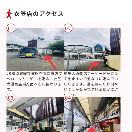
衣笠店のアクセス
01
02
JR横須賀線衣笠駅を背に右方向
衣笠大通商店アーケードが見え
へロータリー沿いを進み、衣笠
てきますので道なりに進んでい
大通商店街方面へ右に曲がりま
ただきます。道を挟んだお向か
す。
いにはかながわ信用金庫がござ
います。
03
04