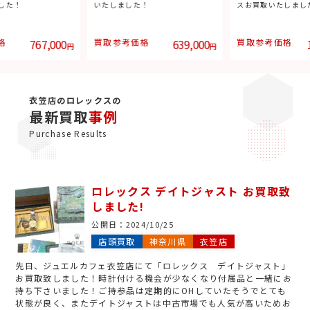
した！
いたしました！
スお買取いたしまし
格
767,000
買取参考価格
639,000
買取参考価格
円
円
衣笠店のロレックスの
最新買取
事例
Purchase Results
ロレックス デイトジャスト お買取致
しました!
公開日：
2024/10/25
店頭買取
神奈川県
衣笠店
先日、ジュエルカフェ衣笠店にて「ロレックス デイトジャスト」
お買取致しました！時計付ける機会が少なくなり付属品と一緒にお
持ち下さいました！ご持参品は定期的にOHしていたそうでとても
状態が良く、またデイトジャストは中古市場でも人気が高いためお