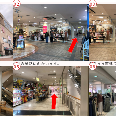
02
03
右側の通路に向かいます。
そのまま直進
05
06