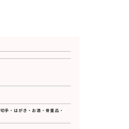
・
切手
・
はがき
・
お酒
・
骨董品
・