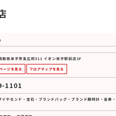
店
0
3 鳥取県米子市末広町311 イオン米子駅前店2F
ページを見る
フロアマップを見る
9-1101
ダイヤモンド
・
宝石
・
ブランドバッグ
・
ブランド腕時計
・
金券