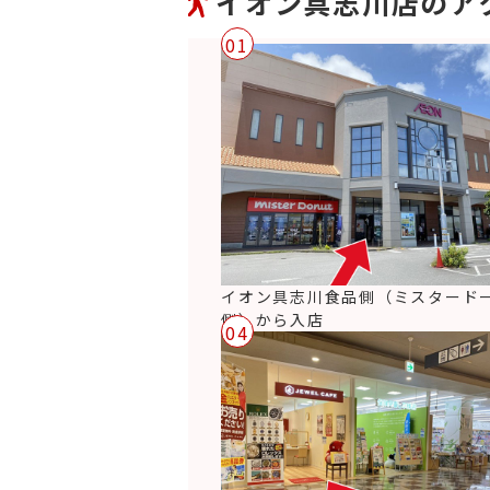
イオン具志川店のア
01
イオン具志川食品側（ミスタード
側）から入店
04