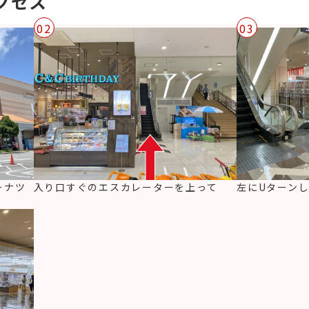
クセス
02
03
ーナツ
入り口すぐのエスカレーターを上って
左にUターン