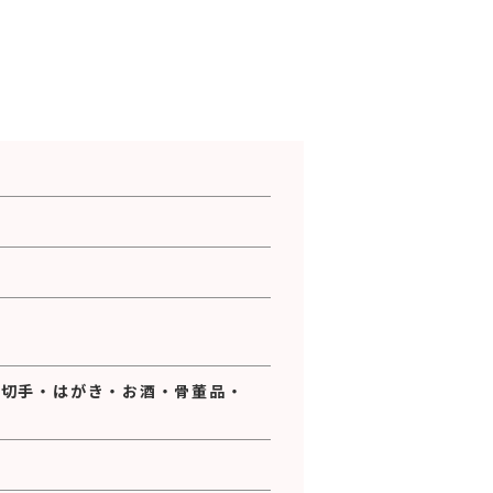
・
切手
・
はがき
・
お酒
・
骨董品
・