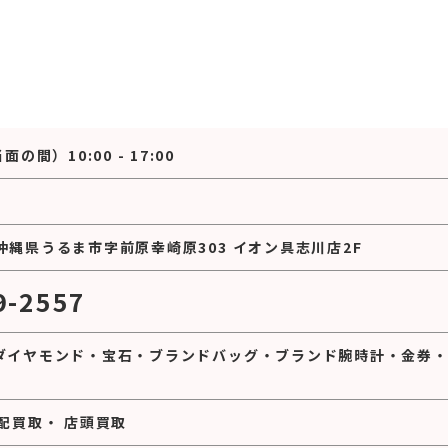
の間）10:00 - 17:00
35 沖縄県うるま市字前原幸崎原303 イオン具志川店2F
9-2557
ダイヤモンド
・
宝石
・
ブランドバッグ
・
ブランド腕時計
・
金券
配買取
・
店頭買取