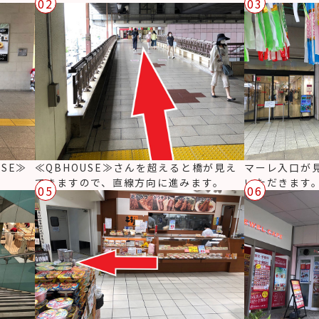
02
03
SE≫
≪QBHOUSE≫さんを超えると橋が見え
マーレ入口が
てきますので、直線方向に進みます。
いただきます
05
06