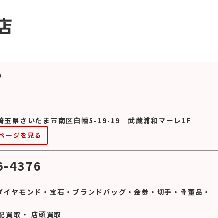
店
0
2 埼玉県さいたま市南区白幡5-19-19 武蔵浦和マーレ1F
ページを見る
6-4376
ダイヤモンド
・
宝石
・
ブランドバッグ
・
金券
・
切手
・
骨董品
・
配買取
・
店頭買取