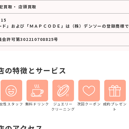
配買取
・
店頭買取
*15
ード」および「ＭＡＰＣＯＤＥ」は（株）デンソーの登録商標で
許可第302210708825号
店の特徴とサービス
女性スタッフ
無料ドリンク
ジュエリー
次回クーポン
成約プレゼン
クリーニング
ト
店のアクセス