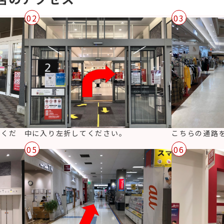
02
03
りくだ
こちらの通路
中に入り左折してください。
05
06