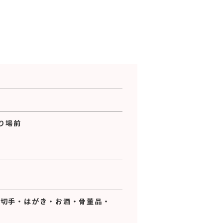
売り場前
・
切手
・
はがき
・
お酒
・
骨董品
・