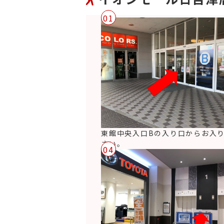
01
東館中央入口Bの入り口からお入
さい。
04