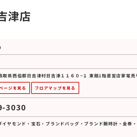
吉津店
0
53 鳥取県西伯郡日吉津村日吉津１１６０−１ 東館1階直営店家電
ページを見る
フロアマップを見る
9-3030
ダイヤモンド
・
宝石
・
ブランドバッグ
・
ブランド腕時計
・
金券