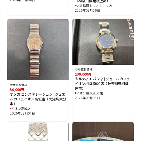
（神奈川県足柄上郡）
大井松田ミマスモール店
2026年08月06日
参考買取価格
130,000円
カルティエ パシャ | ジュエルカフェ
イオン相模原SC店（神奈川県相模
参考買取価格
原市）
50,000円
イオン相模原SC店
オメガ コンステレーション | ジュエ
2026年08月03日
ルカフェイオン高城店（大分県大分
市）
イオン高城店
2026年08月04日