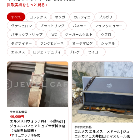
買取実績をもっと見る ›
すべて
ロレックス
オメガ
カルティエ
ブルガリ
ヴァシュロン
ブライトリング
パネライ
フランクミュラー
パテックフィリップ
IWC
ジャガールクルト
ウブロ
タグホイヤー
ランゲ&ゾーネ
オーデマピゲ
シャネル
エルメス
ロジェ・デュブイ
ブレゲ
セイコー
参考買取価格
40,000円
エルメス HウォッチPM 不動時計 |
ジュエルカフェアミュプラザ博多店
参考買取価格
（福岡県福岡市）
エルメス エルメス メドール | ジュ
アミュプラザ博多店
エルカフェ大井松田ミマスモール店
2026年08月06日