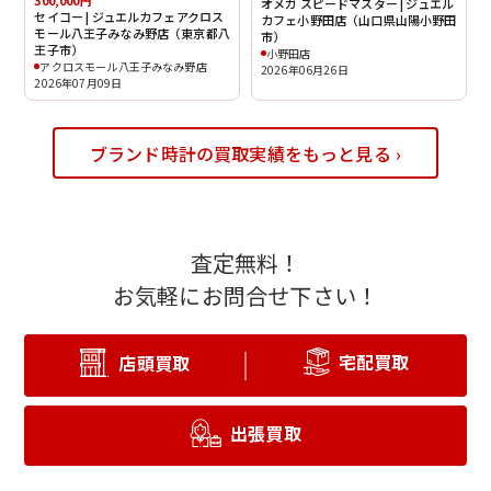
300,000円
オメガ スピードマスター | ジュエル
セイコー | ジュエルカフェアクロス
カフェ小野田店（山口県山陽小野田
モール八王子みなみ野店（東京都八
市）
王子市）
小野田店
アクロスモール八王子みなみ野店
2026年06月26日
2026年07月09日
ブランド時計の買取実績をもっと見る ›
査定無料！
お気軽にお問合せ下さい！
宅配買取
店頭買取
出張買取