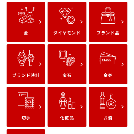
金
ダイヤモンド
ブランド品
パテックフィリップ
パネライ
ブランド時計
宝石
金券
オーデマピゲ
IWC
切手
化粧品
お酒