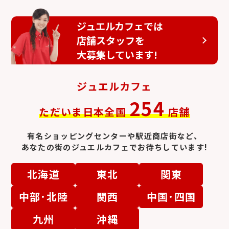
ランゲ&ゾーネ
シャネル時計
ジュエルカフェでは
店舗スタッフを
大募集しています!
ジュエルカフェ
254
ただいま日本全国
店舗
エルメス時計
セイコー
有名ショッピングセンターや駅近商店街など、
あなたの街のジュエルカフェでお待ちしています!
北海道
東北
関東
中部･北陸
関西
中国･四国
ロジェ・デュブイ
ブレゲ
九州
沖縄