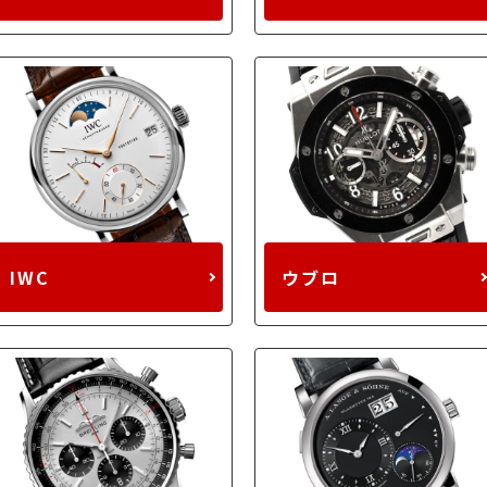
IWC
ウブロ