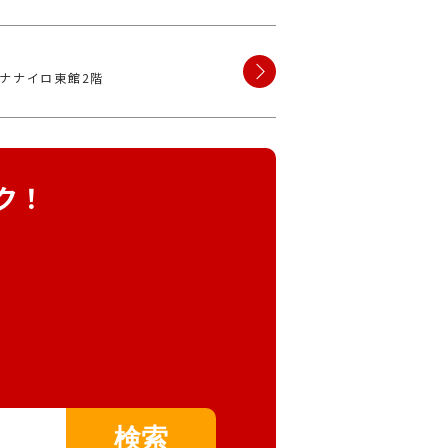
崎ナナイロ東館2階
ク！