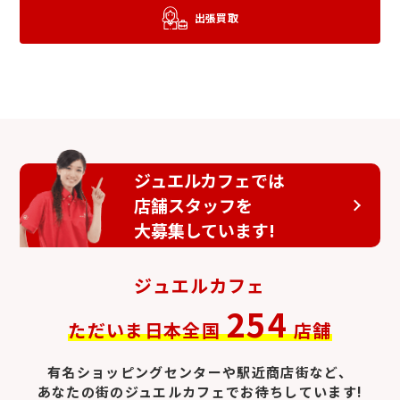
出張買取
ランゲ&ゾーネ
シャネル時計
ジュエルカフェでは
店舗スタッフを
大募集しています!
ジュエルカフェ
254
ただいま日本全国
店舗
エルメス時計
セイコー
有名ショッピングセンターや駅近商店街など、
あなたの街のジュエルカフェでお待ちしています!