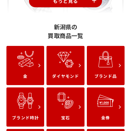
もっと見る
フランクミュラー
ヴァシュロン
新潟県の
買取商品一覧
金
ダイヤモンド
ブランド品
パテックフィリップ
パネライ
ブランド時計
宝石
金券