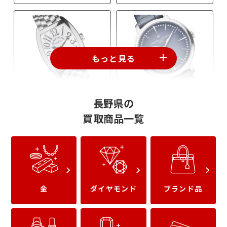
もっと見る
フランクミュラー
ヴァシュロン
長野県の
買取商品一覧
金
ダイヤモンド
ブランド品
パテックフィリップ
パネライ