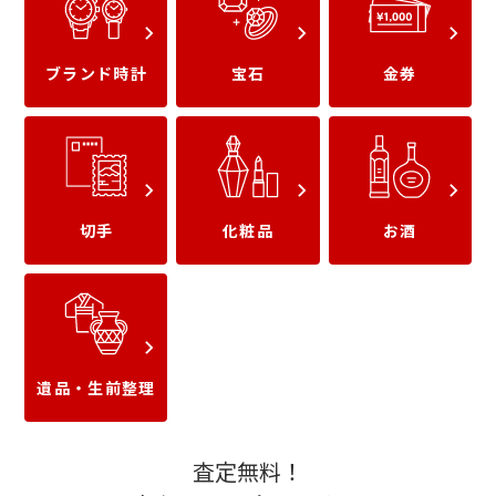
ブランド時計
宝石
金券
オーデマピゲ
IWC
切手
化粧品
お酒
ウブロ
タグホイヤー
遺品・生前整理
査定無料！