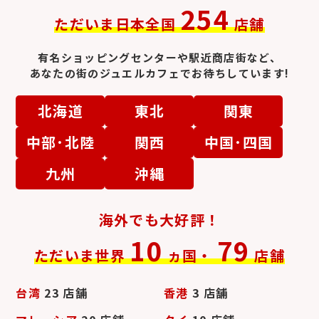
254
ただいま日本全国
店舗
エルメス時計
セイコー
有名ショッピングセンターや駅近商店街など、
あなたの街のジュエルカフェでお待ちしています!
北海道
東北
関東
中部･北陸
関西
中国･四国
ロジェ・デュブイ
ブレゲ
九州
沖縄
海外でも大好評！
10
79
ただいま世界
ヵ国・
店舗
台湾
23 店舗
香港
3 店舗