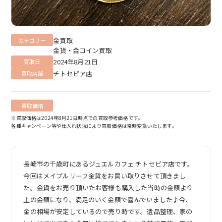
金買取
カテゴリー
金貨・金コイン買取
2024年8月21日
買取日
チトセピア店
買取店舗
買取価格
※買取価格は2024年8月21日時点での買取参考価格です。
各種キャンペーン等や仕入れ状況により買取価格は常時変動いたします。
長崎市の千歳町にあるジュエルカフェ チトセピア店です。
今回はメイプルリーフ金貨をお買い取りさせて頂きまし
た。金貨をお売り頂いたお客様も購入した当時の金額より
上の金額になり、満足のいく金額で喜んでいました♪今、
金の相場が安定しているので売り時です。遺品整理、家の