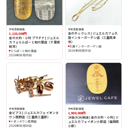
参考買取価格
参考買取価格
金のネックレス | ジュエルカフェ久
1,120,000円
居インターガーデン店（三重県津
金の大判・小判 プラチナ | ジュエル
市）
カフェららぽーと柏の葉店（千葉県
柏市）
久居インターガーデン店
2026年08月09日
ららぽーと柏の葉店
2026年08月09日
参考買取価格
参考買取価格
金ピアス | ジュエルカフェイオンタ
1,900,000円
ウン菰野店（三重県三重郡）
24金(K24/純金) 金の大判・小判 | ジ
イオンタウン菰野店
ュエルカフェイオン小郡店（福岡県
2026年08月09日
小郡）