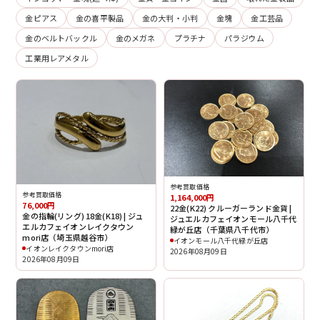
金ピアス
金の喜平製品
金の大判・小判
金塊
金工芸品
金のベルトバックル
金のメガネ
プラチナ
パラジウム
工業用レアメタル
参考買取価格
参考買取価格
1,164,000円
76,000円
22金(K22) クルーガーランド金貨 |
金の指輪(リング) 18金(K18) | ジュ
ジュエルカフェイオンモール八千代
エルカフェイオンレイクタウン
緑が丘店（千葉県八千代市）
mori店（埼玉県越谷市）
イオンモール八千代緑が丘店
イオンレイクタウンmori店
2026年08月09日
2026年08月09日