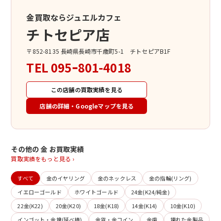
金買取ならジュエルカフェ
チトセピア店
〒852-8135 長崎県長崎市千歳町5-1 チトセピアB1F
TEL
095ｰ801-4018
この店舗の買取実績を見る
店舗の詳細・Googleマップを見る
その他の 金 お買取実績
買取実績をもっと見る ›
すべて
金のイヤリング
金のネックレス
金の指輪(リング)
イエローゴールド
ホワイトゴールド
24金(K24/純金)
22金(K22)
20金(K20)
18金(K18)
14金(K14)
10金(K10)
インゴット・金塊(延べ棒)
金貨・金コイン
金歯
壊れた金製品