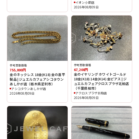
イオン小郡店
2026年08月09日
参考買取価格
参考買取価格
67,200円
755,000円
金のイヤリング ホワイトゴールド
金のネックレス 18金(K18) 金の喜平
18金(K18) 14金(K14) 金ピアス | ジ
製品 | ジュエルカフェアシコタウン
ュエルカフェアクロスプラザ北柏店
あしかが店（栃木県足利市）
（千葉県柏市）
アシコタウンあしかが店
アクロスプラザ北柏店
2026年08月09日
2026年08月09日