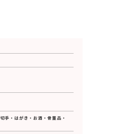
・
切手
・
はがき
・
お酒
・
骨董品
・