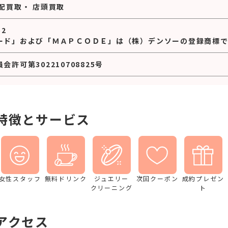
配買取
・
店頭買取
52
ード」および「ＭＡＰＣＯＤＥ」は（株）デンソーの登録商標で
許可第302210708825号
特徴とサービス
女性スタッフ
無料ドリンク
ジュエリー
次回クーポン
成約プレゼン
クリーニング
ト
アクセス