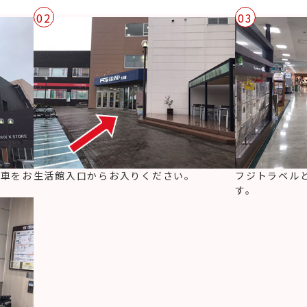
02
03
に車をお
生活館入口からお入りください。
フジトラベル
す。