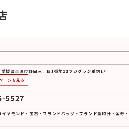
店
16 愛媛県東温市野田三丁目1番地13フジグラン重信1F
ページを見る
5-5527
ダイヤモンド
・
宝石
・
ブランドバッグ
・
ブランド腕時計
・
金券