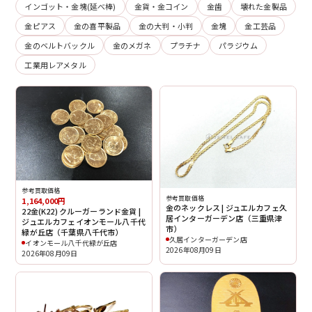
インゴット・金塊(延べ棒)
金貨・金コイン
金歯
壊れた金製品
金ピアス
金の喜平製品
金の大判・小判
金塊
金工芸品
金のベルトバックル
金のメガネ
プラチナ
パラジウム
工業用レアメタル
参考買取価格
参考買取価格
1,164,000円
金のネックレス | ジュエルカフェ久
22金(K22) クルーガーランド金貨 |
居インターガーデン店（三重県津
ジュエルカフェイオンモール八千代
市）
緑が丘店（千葉県八千代市）
久居インターガーデン店
イオンモール八千代緑が丘店
2026年08月09日
2026年08月09日