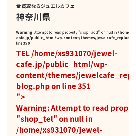
金買取ならジュエルカフェ
神奈川県
Warning
: Attempt to read property "shop_add" on null in
/home/xs
cafe.jp/public_html/wp-content/themes/jewelcafe_replace/s
line
350
TEL
/home/xs931070/jewel-
cafe.jp/public_html/wp-
content/themes/jewelcafe_repla
blog.php on line
351
">
Warning
: Attempt to read prope
"shop_tel" on null in
/home/xs931070/jewel-