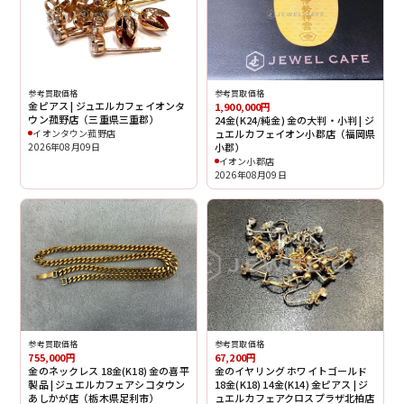
参考買取価格
参考買取価格
金ピアス | ジュエルカフェイオンタ
1,900,000円
ウン菰野店（三重県三重郡）
24金(K24/純金) 金の大判・小判 | ジ
イオンタウン菰野店
ュエルカフェイオン小郡店（福岡県
2026年08月09日
小郡）
イオン小郡店
2026年08月09日
参考買取価格
参考買取価格
67,200円
755,000円
金のイヤリング ホワイトゴールド
金のネックレス 18金(K18) 金の喜平
18金(K18) 14金(K14) 金ピアス | ジ
製品 | ジュエルカフェアシコタウン
ュエルカフェアクロスプラザ北柏店
あしかが店（栃木県足利市）