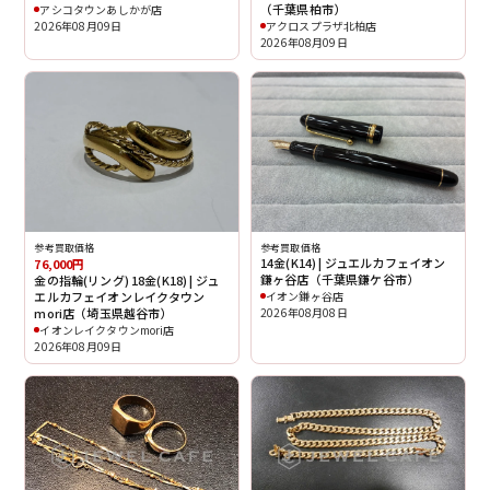
（千葉県柏市）
アシコタウンあしかが店
アクロスプラザ北柏店
2026年08月09日
2026年08月09日
参考買取価格
参考買取価格
14金(K14) | ジュエルカフェイオン
76,000円
鎌ヶ谷店（千葉県鎌ケ谷市）
金の指輪(リング) 18金(K18) | ジュ
エルカフェイオンレイクタウン
イオン鎌ヶ谷店
mori店（埼玉県越谷市）
2026年08月08日
イオンレイクタウンmori店
2026年08月09日