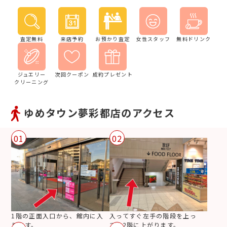
査定無料
来店予約
お預かり査定
女性スタッフ
無料ドリンク
ジュエリー
次回クーポン
成約プレゼント
クリーニング
ゆめタウン夢彩都店のアクセス
01
02
1階の正面入口から、館内に入
入ってすぐ左手の階段を上っ
ります。
て、2階に上がります。