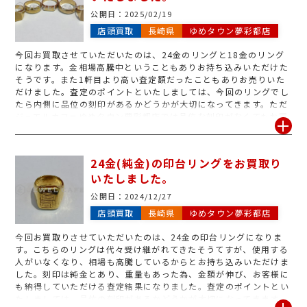
公開日：
2025/02/19
店頭買取
長崎県
ゆめタウン夢彩都店
今回お買取させていただいたのは、24金のリングと18金のリング
になります。金相場高騰中ということもありお持ち込みいただけた
そうです。また1軒目より高い査定額だったこともありお売りいた
だけました。査定のポイントといたしましては、今回のリングでし
たら内側に品位の刻印があるかどうかが大切になってきます。ただ
ジュエルカフェゆめタウン夢彩都店では品位な刻印がなくてもお買
取できる場合もございますので気になるものがあればぜひお持ち込
みください。リングはもちろん、切れてしまったネックレス・片方
しかないピアスなど金・プラチナであればお買取可能です!使用さ
24金(純金)の印台リングをお買取り
れないアクセサリーなどございましたらぜひお待ち込みください♪
いたしました。
公開日：
2024/12/27
店頭買取
長崎県
ゆめタウン夢彩都店
今回お買取りさせていただいたのは、24金の印台リングになりま
す。こちらのリングは代々受け継がれてきたそうてすが、使用する
人がいなくなり、相場も高騰しているからとお持ち込みいただけま
した。刻印は純金とあり、重量もあった為、金額が伸び、お客様に
も納得していただける査定結果になりました。査定のポイントとい
たしましては、品位の刻印があるかどうかが大切になってきます