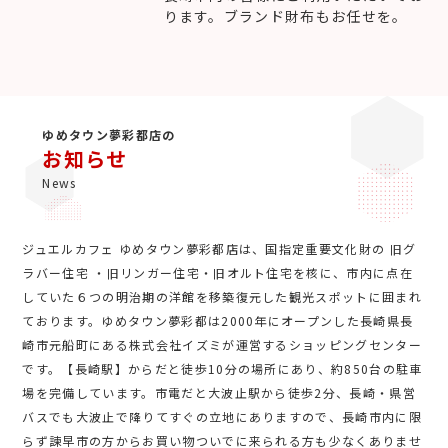
ります。ブランド財布もお任せを。
ゆめタウン夢彩都店の
お知らせ
News
ジュエルカフェ ゆめタウン夢彩都店は、国指定重要文化財の 旧グ
ラバー住宅 ・旧リンガー住宅・旧オルト住宅を核に、市内に点在
していた６つの明治期の洋館を移築復元した観光スポットに囲まれ
ております。ゆめタウン夢彩都は2000年にオープンした長崎県長
崎市元船町にある株式会社イズミが運営するショッピングセンター
です。【長崎駅】からだと徒歩10分の場所にあり、約850台の駐車
場を完備しています。市電だと大波止駅から徒歩2分、長崎・県営
バスでも大波止で降りてすぐの立地にありますので、長崎市内に限
らず諫早市の方からお買い物ついでに来られる方も少なくありませ