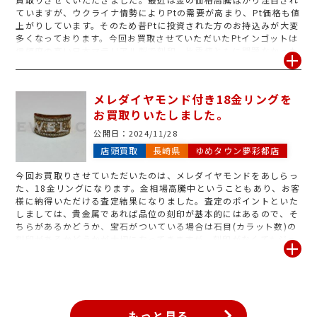
ていますが、ウクライナ情勢によりPtの需要が高まり、Pt価格も値
上がりしています。そのため昔Ptに投資された方のお持込みが大変
多くなっております。今回お買取させていただいたPtインゴットは
信頼度の高い日本マテリアル製で刻印、比重値ともに問題なかった
のでお客様もご納得の高価買取となりました。ご自宅にご不要なPt
製品をお持ちの方は、査定は無料ですのでお気軽にお問い合わせく
ださい♪
メレダイヤモンド付き18金リングを
お買取りいたしました。
公開日：
2024/11/28
店頭買取
長崎県
ゆめタウン夢彩都店
今回お買取りさせていただいたのは、メレダイヤモンドをあしらっ
た、18金リングになります。金相場高騰中ということもあり、お客
様に納得いただける査定結果になりました。査定のポイントといた
しましては、貴金属であれば品位の刻印が基本的にはあるので、そ
ちらがあるかどうか、宝石がついている場合は石目(カラット数)の
刻印があるかどうかが大切になってきますが、刻印がなくてもジュ
エルカフェゆめタウン夢彩都店ではお買取できる場合もございます
ので、他店で断られてしまった、金・プラチナ製品があればぜひお
持ち込みください♪
もっと見る