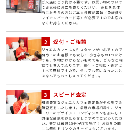
ご来店にご予約は不要です。お買い物のついで
にお気軽にお立ち寄りください。 売却を具体
的にお考えの方はご本人様確認書類（免許証や
マイナンバーカード等）が必要ですのでお忘れ
なくお持ちください。
受付・ご相談
ジュエルカフェは女性スタッフが中心ですので
初めてのお客様でも安心！ 小さなもの1つだけ
でも、本物かわからないものでも、どんなご相
談でも喜んで承ります。受付・ご相談・査定は
すべて無料ですので、少しでも気になったこと
はなんでもおっしゃってください。
スピード査定
知識豊富なジュエルカフェ査定員がその場で金
額査定をいたします。最新の市場相場や、ジュ
エリーのデザイン・コンディションも加味して
的確な金額をお知らせしますのでご安心くださ
い。査定は最短15分程度で完了！ お待ちの間
には無料ドリンクのサービスもございます。