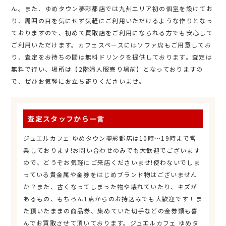
ん。また、ゆめタウン夢彩都店では九州エリア初の個室を設けてお
り、周囲の目を気にせず気軽にご利用いただけるような作りとなっ
ておりますので、初めて買取店をご利用になられる方でも安心して
ご利用いただけます。カフェスペースにはソファ席もご用意してお
り、査定をお待ちの間は無料ドリンクを提供しております。査定は
無料で行い、場所は【2階婦人服売り場前】となっておりますの
で、ぜひお気軽にお立ち寄りくださいませ。
査定スタッフから一言
ジュエルカフェ ゆめタウン夢彩都店は10時～19時まで営
業しております!お問い合わせのみでも大歓迎でございます
ので、どうぞお気軽にご来店くださいませ!使わないでしま
っている貴金属や金券をはじめブランド物はございません
か？また、古くなってしまった物や壊れていたり、キズが
あるもの、もちろん1点からのお持込みでも大歓迎です！ま
た頂いたままの商品券、集めていた切手などの金券類も喜
んでお買取させて頂いております。ジュエルカフェ ゆめタ