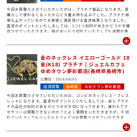
今回お買取りさせていただいたのは、プラチナ製品になります。昔
購入して使わなくなったからと大量お持ち込みでした。プラチナ相
場も上がっているのでお客様に満足頂ける査定結果となりました。
査定のポイントといたしましては、1つ1つ刻印があるかどうかを確
認させていただきます。傷があったり切れていたりしても減額対象
にはなりません。もちろん、片方しかないイヤリング・ピアスもお
買取りさせていただきます♪使わないプラチナ製品があれば是非ジ
ュエルカフェゆめタウン夢彩都店へお持ち込みください♪
金のネックレス イエローゴールド 18
金(K18) プラチナ | ジュエルカフェ
ゆめタウン夢彩都店(長崎県長崎市)
公開日：
2026/08/05
店頭買取
長崎県
ゆめタウン夢彩都店
今回お買取りさせていただいたのは、コンビのネックレス・ブレス
レットになります。査定のポイントといたしましては、金とプラチ
ナの品位の刻印があるかどうかが大切になってきます。壊れたアク
セサリーは買取できないのか？とよく質問をいただきますが、千切
れていたりしてもジュエルカフェではお買取りさせていただきま
す！お品物によっては製品ジュエリーとしての価値がつかなくなっ
てしまう場合もあるので、使わないアクセサリーは早目のお持ち込
みが吉です！！今回のようにコンビ製品（金・プラチナ）でも、金