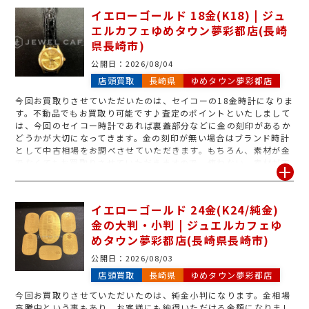
のみ・プラチナのみ・シルバーのみのお品物もお買取りしています
イエローゴールド 18金(K18) | ジュ
ので、是非ジュエルカフェゆめタウン夢彩都店へお持ち込みくださ
エルカフェゆめタウン夢彩都店(長崎
い♪
県長崎市)
公開日：
2026/08/04
店頭買取
長崎県
ゆめタウン夢彩都店
今回お買取りさせていただいたのは、セイコーの18金時計になりま
す。不動品でもお買取り可能です♪査定のポイントといたしまして
は、今回のセイコー時計であれば裏蓋部分などに金の刻印があるか
どうかが大切になってきます。金の刻印が無い場合はブランド時計
として中古相場をお調べさせていただきます。もちろん、素材が金
でなくてもお買取りさせていただきますので、使わない、素材が不
明などのお品物が御座いましたら金相場高騰中のうちに1度お持ち
込みください！
イエローゴールド 24金(K24/純金)
金の大判・小判 | ジュエルカフェゆ
めタウン夢彩都店(長崎県長崎市)
公開日：
2026/08/03
店頭買取
長崎県
ゆめタウン夢彩都店
今回お買取りさせていただいたのは、純金小判になります。金相場
高騰中という事もあり、お客様にも納得いただける金額になりまし