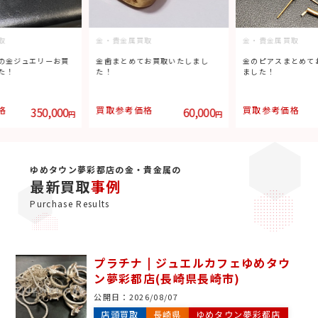
取
金・貴金属買取
金・貴金属買取
の金ジュエリーお買
金歯まとめてお買取いたしまし
金のピアスまとめて
た！
た！
ました！
格
350,000
買取参考価格
60,000
買取参考価格
円
円
ゆめタウン夢彩都店の金・貴金属の
最新買取
事例
Purchase Results
プラチナ | ジュエルカフェゆめタウ
ン夢彩都店(長崎県長崎市)
公開日：
2026/08/07
店頭買取
長崎県
ゆめタウン夢彩都店