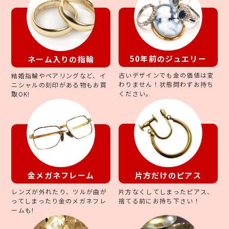
50年前のジュエリー
ネーム入りの指輪
古いデザインでも金の価値は変
結婚指輪やペアリングなど、イ
わりません！状態問わずお持ち
ニシャルの刻印がある物もお買
ください。
取OK!
片方だけのピアス
金メガネフレーム
片方なくしてしまったピアス、
レンズが外れたり、ツルが曲が
捨てる前にお持ち下さい！
ってしまったり金のメガネフレ
ームも!