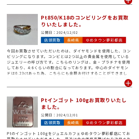
が、刻印がなくてもジュエルカフェゆめタウン夢彩都店では専用の
機械でお調べさせていただき、お買取りできる場合もございます。
また、一点でも大量お持ち込みでも大歓迎です♪金相場高騰中です
Pt850/K18のコンビリングをお買取
ので、使用されない貴金属がありましたら、ぜひお持ち込みくださ
りいたしました。
い!
公開日：
2024/12/02
店頭買取
長崎県
ゆめタウン夢彩都店
今回お買取させていただいたのは、ダイヤモンドを使用した、コン
ビリングになります。コンビとは2つ以上の貴金属を使用している
ジュエリーの呼び方です。こちらのリングは、金・プラチナを使用
しており、4:6くらいの割合になっております。中心のダイヤモン
ドは0.23ctあった為、こちらにも金額お付けすることができまし
た。査定のポイントといたしましては、貴金属の範囲・石目(ct数)
の刻印があるかどうか・宝石ジュエリーであれば鑑定書もあるかど
うかなどが大切になってきます。使わないリング・ネックレスなど
のジュエリーがありましたら、ぜひジュエルカフェゆめタウン夢彩
Ptインゴット 100gお買取りいたし
都店へお持ち込みください♪
ました。
公開日：
2024/12/01
店頭買取
長崎県
ゆめタウン夢彩都店
Ptのインゴット 100gをジュエルカフェゆめタウン夢彩都店にてお
買取りさせていただきました。最近は金の価格高騰ばかり注目され