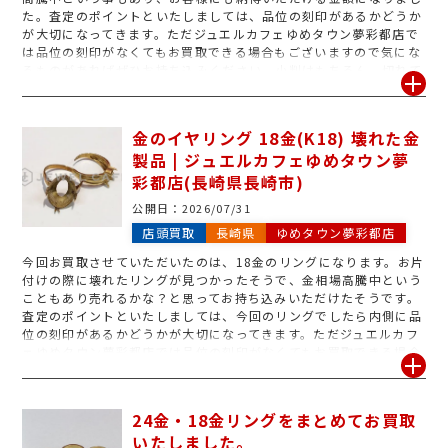
た。査定のポイントといたしましては、品位の刻印があるかどうか
が大切になってきます。ただジュエルカフェゆめタウン夢彩都店で
は品位の刻印がなくてもお買取できる場合もございますので気にな
るものがあればぜひお持ち込みください。小判はもちろん、切れて
しまったネックレス・片方しかないピアスなど金・プラチナであれ
ばお買取可能です!使用されないアクセサリーなどございましたらぜ
ひお待ち込みください♪
金のイヤリング 18金(K18) 壊れた金
製品 | ジュエルカフェゆめタウン夢
彩都店(長崎県長崎市)
公開日：
2026/07/31
店頭買取
長崎県
ゆめタウン夢彩都店
今回お買取させていただいたのは、18金のリングになります。お片
付けの際に壊れたリングが見つかったそうで、金相場高騰中という
こともあり売れるかな？と思ってお持ち込みいただけたそうです。
査定のポイントといたしましては、今回のリングでしたら内側に品
位の刻印があるかどうかが大切になってきます。ただジュエルカフ
ェゆめタウン夢彩都店では品位の刻印がなくてもお買取できる場合
もございますので気になるものがあればぜひお持ち込みください。
リングはもちろん、切れてしまったネックレス・片方しかないピア
スなど金・プラチナであればお買取可能です!使用されないアクセサ
24金・18金リングをまとめてお買取
リーなどございましたらぜひお待ち込みください♪
いたしました。