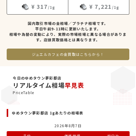
¥ 317
¥ 7,221
/1g
/1g
国内取引市場の金相場／プラチナ相場です。
平日午前9-11時に更新いたします。
相場や為替の変動により、実際の市場相場と異なる場合がありま
す。店頭買取価格とは異なります。
ジュエルカフェの金買取はこちらから！
今日のゆめタウン夢彩都店
リアルタイム相場
早見表
PriceTable
ゆめタウン夢彩都店 1gあたりの相場表
2026年8月7日
品位
価格相場
前日比