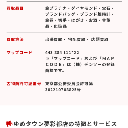
買取品目
金プラチナ
・
ダイヤモンド
・
宝石
・
ブランドバッグ
・
ブランド腕時計
・
金券
・
切手
・
はがき
・
お酒
・
骨董
品
・
化粧品
買取方法
出張買取
・
宅配買取
・
店頭買取
マップコード
443 884 111*22
※「マップコード」および「ＭＡＰ
ＣＯＤＥ」は（株）デンソーの登録
商標です。
古物商許可証番号
東京都公安委員会許可第
302210708825号
ゆめタウン夢彩都店の特徴とサービス