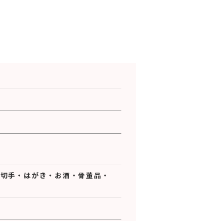
・
切手
・
はがき
・
お酒
・
骨董品
・