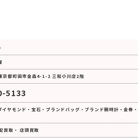
0
曜
2 東京都町田市金森4-1-2 三和小川店2階
0-5133
ダイヤモンド
・
宝石
・
ブランドバッグ
・
ブランド腕時計
・
金券
配買取
・
店頭買取