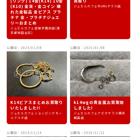
(リング) 14金(K14) 10金
買取り
(K10) 金貨・金コイン 壊
ジュエルカフェMoMoテラス店
れた金製品 金ピアス プラ
チナ 金・プラチナジュエ
リーおまとめ
ジュエルカフェ成城学園前店(東
京都世田谷区)
公開日：2025/01/08
公開日：2025/01/08
K14ピアスまとめお買取り
k14wgの貴金属お買取致
いたしました!!
しました!
ジュエルカフェショッピングモー
ジュエルカフェアピタテラス横浜
ルアスタ店
綱島店
公開日：2024/11/24
公開日：2024/11/21