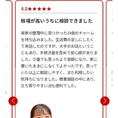
4.8
4.
して
相場が高いうちに相談できました
古
実家の整理中に見つかった14金のチャーム
若
を持ち込みました。生活費の足しにしたく
を
レ
て来店したのですが、大手のお店というこ
し
判を
ともあり、手続き面を含めて安心感がありま
の
ひ
した。少量でも思ったより金額になり、家に
古
くだ
置いたままにしなくてよかったです。思って
い
期
いた以上に相談しやすく、また利用したい
整
嬉
気持ちになりました。商業施設の中にあり、
来
接
立ち寄りやすい点も便利でした。
れ
しや