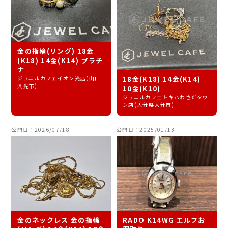
金の指輪(リング) 18金
(K18) 14金(K14) プラチ
ナ
ジュエルカフェイオン光店(山口
18金(K18) 14金(K14)
県光市)
10金(K10)
ジュエルカフェトキハわさだタウ
ン店(大分県大分市)
公開日：2026/07/18
公開日：2025/01/13
金のネックレス 金の指輪
RADO K14WG エルフお