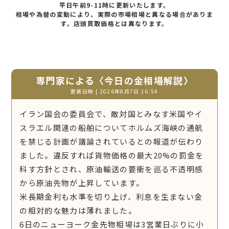
平日午前9-11時に更新いたします。
相場や為替の変動により、実際の市場相場と異なる場合がありま
す。店頭買取価格とは異なります。
専門家による〈今日の金相場解説〉
更新日時 | 2026年8月7日 16:54
イラン国会の委員会で、敵対国とみなす米国やイ
スラエル関連の船舶についてホルムズ海峡の通航
を禁じる計画が議論されているとの報道が伝わり
ました。違反すれば貨物価格の最大20%の罰金を
科す方針とされ、原油輸送の要衝を巡る不透明感
から原油先物が上昇しています。
米長期金利も水準を切り上げ、利息を生まない金
の相対的な魅力は薄れました。
6日のニューヨーク金先物相場は3営業日ぶりに小