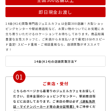
即日現金お渡し
14金(K14)買取専門店ジュエルカフェは全国300店舗！大型ショッ
ピングセンターや駅前商店街など、お買い物のついでにお気軽にお
立ち寄りいただけるロケーションでお待ちしております。商品知識
豊富な女性スタッフと、ご来店からお支払いまで最短10分のスピー
ド査定! スピード重視・ご相談重視なら、店頭買取がオススメで
す！
14金(K14)の店頭買取方法
01
ご来店・受付
こちらのページから最寄りのジュエルカフェをお探しく
ださい。日本全国のショッピングセンター、駅前商店街
などに出店しております。ご来店の際は必ず
《運転免許
証・マイナンバーカード等の身分証明書》
をご持参くだ