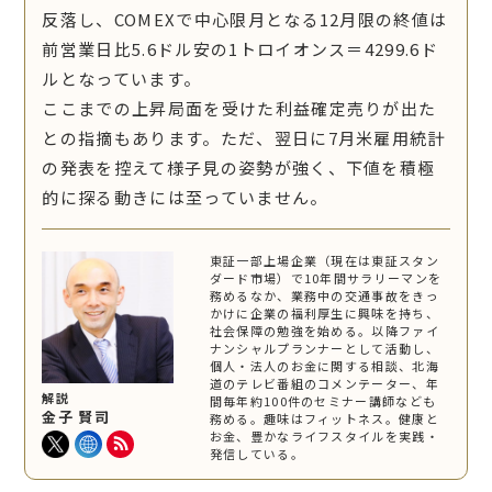
反落し、COMEXで中心限月となる12月限の終値は
前営業日比5.6ドル安の1トロイオンス＝4299.6ド
ルとなっています。
ここまでの上昇局面を受けた利益確定売りが出た
との指摘もあります。ただ、翌日に7月米雇用統計
の発表を控えて様子見の姿勢が強く、下値を積極
的に探る動きには至っていません。
東証一部上場企業（現在は東証スタン
ダード市場）で10年間サラリーマンを
務めるなか、業務中の交通事故をきっ
かけに企業の福利厚生に興味を持ち、
社会保障の勉強を始める。以降ファイ
ナンシャルプランナーとして活動し、
個人・法人のお金に関する相談、北海
道のテレビ番組のコメンテーター、年
解説
間毎年約100件のセミナー講師なども
金子 賢司
務める。趣味はフィットネス。健康と
お金、豊かなライフスタイルを実践・
発信している。