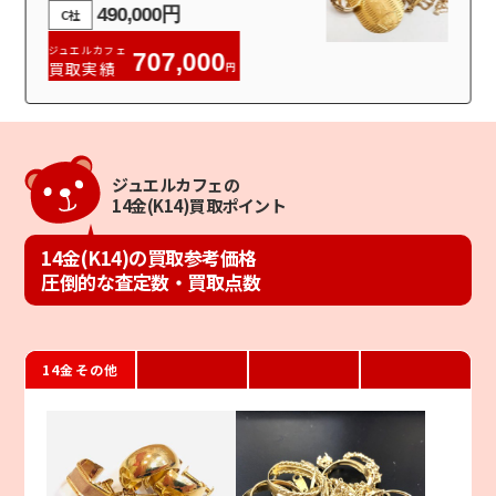
490,000円
C社
ジュエルカフェ
707,000
買取実績
円
ジュエルカフェの
14金(K14)買取ポイント
14金(K14)の買取参考価格
圧倒的な査定数・買取点数
14金その他