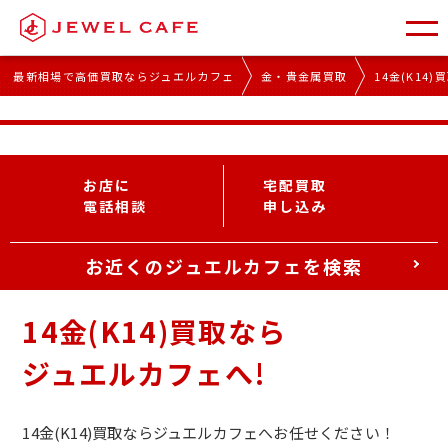
最新相場で高価買取ならジュエルカフェ
金・貴金属買取
14金(K14)
金額査定は完全無料！
14金(K14)買取
買取価格の確認だけでも大歓迎です。
相場高騰中の今なら驚きの価格に!!
国内取引市場の金相場です。平日午前9-11時に更新いたします。
2026年8月7日16:00更新！
23,552
相場や為替の変動により、実際の市場相場と異なる場合があります。
前日比
店頭買取価格とは異なります。
2025年
-25
8月7日
円
「高く売る」
なら
ジュエルカフェ
17,442
お店に
宅配買取
過
去
価
格
円／g
と
比
べ
て
く
さ
だ
い
！
円／g
電話相談
申し込み
2024年
8月7日
12,154
円／g
お近くのジュエルカフェを検索
14金(K14)買取なら
ジュエルカフェへ!
14金(K14)買取ならジュエルカフェへお任せください！