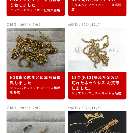
り致しました
ジュエルカフェイオンモール高知
店
ジュエルカフェイオン札幌藻岩店
公開日：2024/12/09
公開日：2024/12/04
k18貴金属まとめ高額買取
18金(K18)壊れた金製品
致しました!
切れたネックレス お買取
しました。
ジュエルカフェアピタテラス横浜
綱島店
ジュエルカフェゆめマート玉名店
公開日：2024/12/02
公開日：2024/11/30