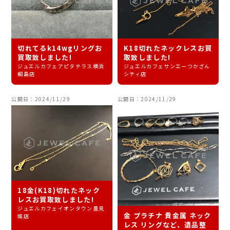
切れてるk14wgリングお
K18切れたネックレスお買
買取致しました!
取致しました!
ジュエルカフェアピタテラス横浜
ジュエルカフェサンエーつかざん
綱島店
シティ店
公開日：2024/11/29
公開日：2024/11/29
18金(K18)切れたネック
レスお買取致しました!
ジュエルカフェイオンタウン豊見
金 プラチナ 貴金属 ネック
城店
レス リングなど、遺品整