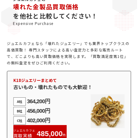
壊れた金製品買取価格
を他社と比較してください！
Expensive Purchase
ジュエルカフェなら「壊れたジュエリー」でも業界トップクラスの
高価買取！ 専門スタッフによる高い査定力と多彩な販売ルート
で、どこよりも高い買取価格を実現します。「買取満足度第1位」
の無料査定をぜひご利用ください。
K18ジュエリーまとめて
古いもの・壊れたものでも大歓迎！
364,200円
A社
456,000円
B社
402,000円
C社
ジュエルカフェ
485,000
買取実績
円