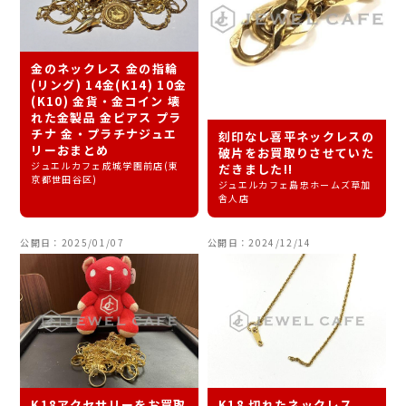
金のネックレス 金の指輪
(リング) 14金(K14) 10金
(K10) 金貨・金コイン 壊
れた金製品 金ピアス プラ
チナ 金・プラチナジュエ
刻印なし喜平ネックレスの
リーおまとめ
破片をお買取りさせていた
ジュエルカフェ成城学園前店(東
だきました!!
京都世田谷区)
ジュエルカフェ島忠ホームズ草加
舎人店
公開日：2025/01/07
公開日：2024/12/14
K18アクセサリーをお買取
K18 切れたネックレス