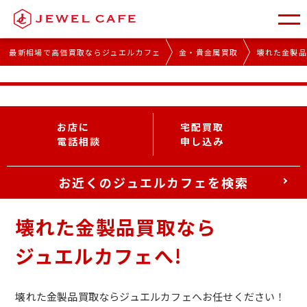
最新相場で高価買取ならジュエルカフェ
金・貴金属買取
壊れた金製
金額査定は完全無料！
壊れた金製品買取
買取価格の確認だけでも大歓迎です。
相場高騰中の今なら驚きの価格に!!
国内取引市場の金相場です。平日午前9-11時に更新いたします。
2026年8月6日07:23更新！
16,814
相場や為替の変動により、実際の市場相場と異なる場合があります。
前日比
店頭買取価格とは異なります。
2025年
0
8月6日
円
「高く売る」
なら
ジュエルカフェ
13,088
お店に
宅配買取
過
去
価
格
円／g
と
比
べ
て
く
さ
だ
い
！
円／g
電話相談
申し込み
2024年
8月6日
9,229
円／g
お近くのジュエルカフェを検索
壊れた金製品買取なら
ジュエルカフェへ!
壊れた金製品買取ならジュエルカフェへお任せください！