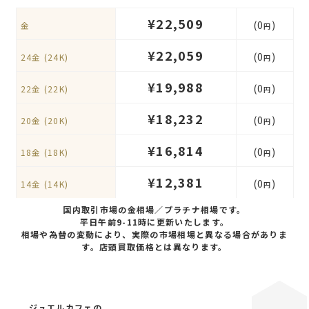
¥22,509
(0
)
金
円
¥22,059
(0
)
24金 (24K)
円
¥19,988
(0
)
22金 (22K)
円
¥18,232
(0
)
20金 (20K)
円
¥16,814
(0
)
18金 (18K)
円
¥12,381
(0
)
14金 (14K)
円
国内取引市場の金相場／プラチナ相場です。
平日午前9-11時に更新いたします。
相場や為替の変動により、実際の市場相場と異なる場合がありま
す。店頭買取価格とは異なります。
ジュエルカフェの