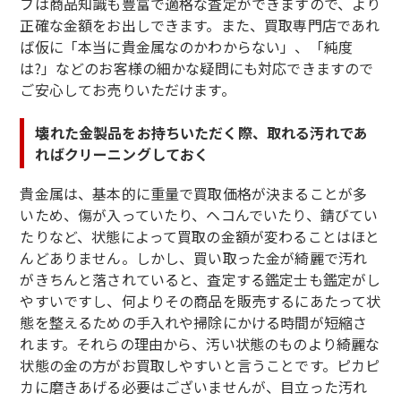
フは商品知識も豊富で適格な査定ができますので、より
正確な金額をお出しできます。また、買取専門店であれ
ば仮に「本当に貴金属なのかわからない」、「純度
は?」などのお客様の細かな疑問にも対応できますので
ご安心してお売りいただけます。
壊れた金製品をお持ちいただく際、取れる汚れであ
ればクリーニングしておく
貴金属は、基本的に重量で買取価格が決まることが多
いため、傷が入っていたり、ヘコんでいたり、錆びてい
たりなど、状態によって買取の金額が変わることはほと
んどありません。しかし、買い取った金が綺麗で汚れ
がきちんと落されていると、査定する鑑定士も鑑定がし
やすいですし、何よりその商品を販売するにあたって状
態を整えるための手入れや掃除にかける時間が短縮さ
れます。それらの理由から、汚い状態のものより綺麗な
状態の金の方がお買取しやすいと言うことです。ピカピ
カに磨きあげる必要はございませんが、目立った汚れ