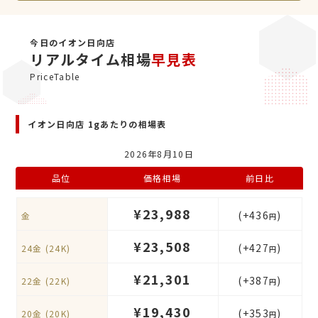
今日のイオン日向店
リアルタイム相場
早見表
PriceTable
イオン日向店 1gあたりの相場表
2026年8月10日
品位
価格相場
前日比
¥23,988
(+436
)
金
円
¥23,508
(+427
)
24金 (24K)
円
¥21,301
(+387
)
22金 (22K)
円
¥19,430
(+353
)
20金 (20K)
円