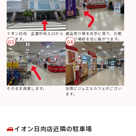
イオン日向 正面中央入口から
食品売り場を右手に見て、化粧
入ります。
品売り場前を左に曲がります。
03
04
そのまま直進します。
左側にジュエルカフェがござい
ます。
イオン日向店近隣の駐車場