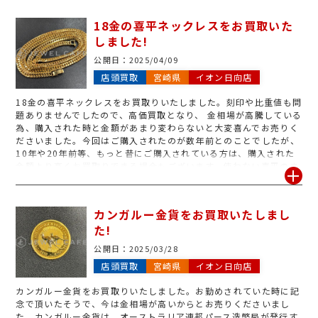
18金の喜平ネックレスをお買取いた
しました!
公開日：
2025/04/09
店頭買取
宮崎県
イオン日向店
18金の喜平ネックレスをお買取りいたしました。刻印や比重値も問
題ありませんでしたので、高価買取となり、 金相場が高騰している
為、購入された時と金額があまり変わらないと大変喜んでお売りく
ださいました。今回はご購入されたのが数年前とのことでしたが、
10年や20年前等、もっと昔にご購入されている方は、購入された
金額より高くお買取りできる場合もございます。使わない喜平のネ
ックレスやブレスレットなどお持ちの方は、金相場が高騰している
今がオススメですので、是非ジュエルカフェイオン日向店へお持ち
ください。
カンガルー金貨をお買取いたしまし
た!
公開日：
2025/03/28
店頭買取
宮崎県
イオン日向店
カンガルー金貨をお買取りいたしました。お勤めされていた時に記
念で頂いたそうで、今は金相場が高いからとお売りくださいまし
た。カンガルー金貨は、オーストラリア連邦パース造幣局が発行す