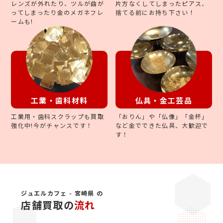
片方なくしてしまったピアス、
レンズが外れたり、ツルが曲が
捨てる前にお持ち下さい！
ってしまったり金のメガネフレ
ームも!
仏具・金工芸品
工業・歯科材料
「おりん」や「仏像」「金杯」
工業用・歯科スクラップも買取
など金でできた仏具、大歓迎で
強化中!今がチャンスです！
す！
ジュエルカフェ - 宮崎県 の
店舗買取の
流れ