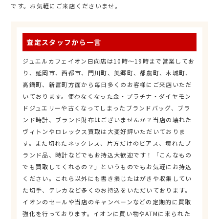
です。お気軽にご来店くださいませ。
査定スタッフから一言
ジュエルカフェイオン日向店は10時～19時まで営業してお
り、延岡市、西都市、門川町、美郷町、都農町、木城町、
高鍋町、新富町方面から毎日多くのお客様にご来店いただ
いております。使わなくなった金・プラチナ・ダイヤモン
ドジュエリーや古くなってしまったブランドバッグ、ブラ
ンド時計、ブランド財布はございませんか？当店の壊れた
ヴィトンやロレックス買取は大変好評いただいておりま
す。また切れたネックレス、片方だけのピアス、壊れたブ
ランド品、時計などでもお持込大歓迎です！「こんなもの
でも買取してくれるの？」というものでもお気軽にお持込
ください。これら以外にも書き損じたはがきや収集してい
た切手、テレカなど多くのお持込をいただいております。
イオンのセールや当店のキャンペーンなどの定期的に買取
強化を行っております。イオンに買い物やATMに来られた