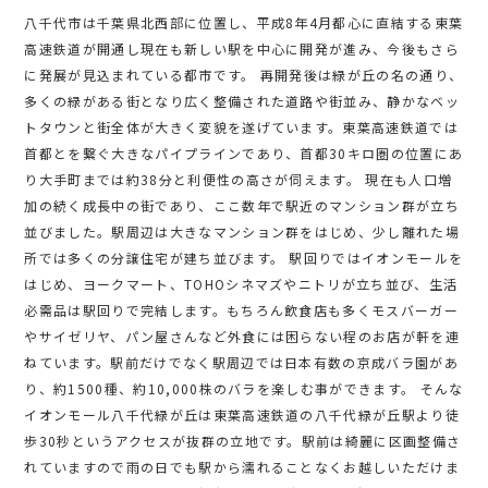
八千代市は千葉県北西部に位置し、平成8年4月都心に直結する東葉
高速鉄道が開通し現在も新しい駅を中心に開発が進み、今後もさら
に発展が見込まれている都市です。 再開発後は緑が丘の名の通り、
多くの緑がある街となり広く整備された道路や街並み、静かなベッ
トタウンと街全体が大きく変貌を遂げています。東葉高速鉄道では
首都とを繋ぐ大きなパイプラインであり、首都30キロ圏の位置にあ
り大手町までは約38分と利便性の高さが伺えます。 現在も人口増
加の続く成長中の街であり、ここ数年で駅近のマンション群が立ち
並びました。駅周辺は大きなマンション群をはじめ、少し離れた場
所では多くの分譲住宅が建ち並びます。 駅回りではイオンモールを
はじめ、ヨークマート、TOHOシネマズやニトリが立ち並び、生活
必需品は駅回りで完結します。もちろん飲食店も多くモスバーガー
やサイゼリヤ、パン屋さんなど外食には困らない程のお店が軒を連
ねています。駅前だけでなく駅周辺では日本有数の京成バラ園があ
り、約1500種、約10,000株のバラを楽しむ事ができます。 そんな
イオンモール八千代緑が丘は東葉高速鉄道の八千代緑が丘駅より徒
歩30秒というアクセスが抜群の立地です。駅前は綺麗に区画整備さ
れていますので雨の日でも駅から濡れることなくお越しいただけま