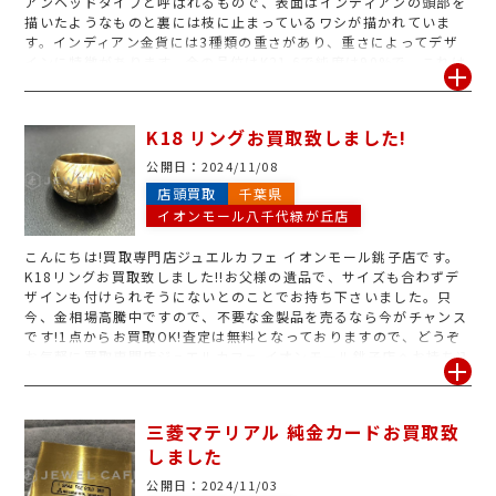
アンヘッドタイプと呼ばれるもので、表面はインディアンの頭部を
描いたようなものと裏には枝に止まっているワシが描かれていま
す。インディアン金貨には3種類の重さがあり、重さによってデザ
インに特徴があります。金の品位はK21.6で純度は90%で、これは
どの重さも共通です。インディアン金貨は非常に人気であり、ネッ
クレスなどのアクセサリーにも用いられています。デザインは額面
によってモデルがちがい、5ドル・2.5ドルでは老人が描かれている
K18 リングお買取致しました!
オールドインディアン、10ドルインディアンヘッドは若者が描かれ
ているように見えるのでヤングインディアンと呼ばれインディアン
公開日：
2024/11/08
金貨は独特な色合いを出しています。ジュエルカフェでは無料でお
店頭買取
千葉県
調べさせて頂きますので「金かどうか分からない」というお品物
イオンモール八千代緑が丘店
も、是非お気軽にお持ち下さい!
こんにちは!買取専門店ジュエルカフェ イオンモール銚子店です。
K18リングお買取致しました!!お父様の遺品で、サイズも合わずデ
ザインも付けられそうにないとのことでお持ち下さいました。只
今、金相場高騰中ですので、不要な金製品を売るなら今がチャンス
です!1点からお買取OK!査定は無料となっておりますので、どうぞ
お気軽に買取専門店ジュエルカフェ イオンモール銚子店へお持ち込
み下さいませ。スタッフ一同心よりご来店をお待ちしております。
三菱マテリアル 純金カードお買取致
しました
公開日：
2024/11/03