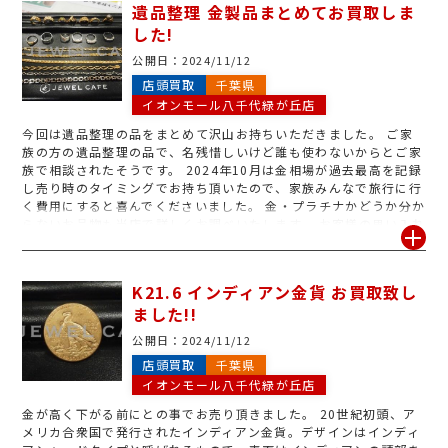
遺品整理 金製品まとめてお買取しま
した!
公開日：
2024/11/12
店頭買取
千葉県
イオンモール八千代緑が丘店
今回は遺品整理の品をまとめて沢山お持ちいただきました。 ご家
族の方の遺品整理の品で、名残惜しいけど誰も使わないからとご家
族で相談されたそうです。 2024年10月は金相場が過去最高を記録
し売り時のタイミングでお持ち頂いたので、家族みんなで旅行に行
く費用にすると喜んでくださいました。 金・プラチナかどうか分か
らないお品物も当店で詳しくお調べいたします。 お客様の思い入れ
のある大切なジュエリーを1点1点丁寧にお見積りさせて頂きますの
で、遺品整理の際はジュエルカフェ イオンモール八千代緑が丘店を
ご利用下さい。 皆様のご来店心よりお待ちしております。
K21.6 インディアン金貨 お買取致し
ました!!
公開日：
2024/11/12
店頭買取
千葉県
イオンモール八千代緑が丘店
金が高く下がる前にとの事でお売り頂きました。 20世紀初頭、ア
メリカ合衆国で発行されたインディアン金貨。デザインはインディ