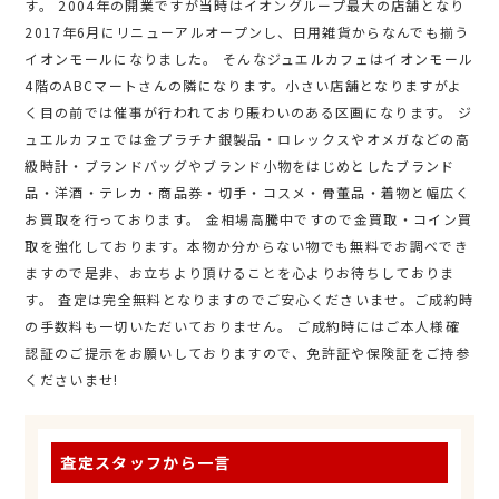
す。 2004年の開業ですが当時はイオングループ最大の店舗となり
2017年6月にリニューアルオープンし、日用雑貨からなんでも揃う
イオンモールになりました。 そんなジュエルカフェはイオンモール
4階のABCマートさんの隣になります。小さい店舗となりますがよ
く目の前では催事が行われており賑わいのある区画になります。 ジ
ュエルカフェでは金プラチナ銀製品・ロレックスやオメガなどの高
級時計・ブランドバッグやブランド小物をはじめとしたブランド
品・洋酒・テレカ・商品券・切手・コスメ・骨董品・着物と幅広く
お買取を行っております。 金相場高騰中ですので金買取・コイン買
取を強化しております。本物か分からない物でも無料でお調べでき
ますので是非、お立ちより頂けることを心よりお待ちしておりま
す。 査定は完全無料となりますのでご安心くださいませ。ご成約時
の手数料も一切いただいておりません。 ご成約時にはご本人様確
認証のご提示をお願いしておりますので、免許証や保険証をご持参
くださいませ!
査定スタッフから一言