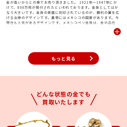
金が高いからとの事でお売り頂きました。 1921年～1947年にか
さい!
けて、800万枚が発行されたといわれております。金貨としてはか
なり大きいです。金貨の表面に刻印されているのが、勝利の翼を広
げる女神のデザインです。裏側にはメキシコの国章があります。今
現在も人気があるデザインです。メキシコペソ金貨は、金の品位
(純度)が90.0パーセントK21.6です。サイズが大きい50ペソ金貨
は、手のひらにのせると適度な重みがあります。メキシコペソ金貨
は、刻印されているデザインの美しさでも定評があり、発行されて
いる金貨には、さまざまなデザインが施されており、金貨としては
もちろん、芸術的な価値を感じてコレクションをしている人も少な
くありません。スペインからの独立100周年を記念して発行され
もっと見る
た、歴史的にも重要な金貨とされています。ジュエルカフェでは無
料でお調べさせて頂きますので「このコインいくらになるんだろ
う?」と思ったら是非お気軽にお持ち下さい!
どんな状態の金でも
買取いたします