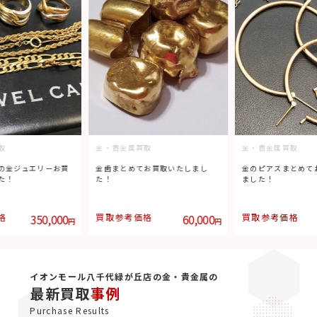
取
金・貴金属買取
金・貴金属買取
の金ジュエリーお買
金歯まとめてお買取いたしまし
金のピアスまとめて
た！
た！
ました！
格
350,000
買取参考価格
60,000
買取参考価格
円
円
イオンモール八千代緑が丘店の金・貴金属の
最新買取
事例
Purchase Results