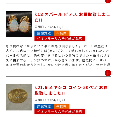
メープルリーフ金貨は、1オンス・1/2オンス・1/4オンス・1/10オ
ンス・1/20オンスの5種類です。表面には女王エリザベス2世の肖
像、裏面にはサトウカエデの葉が描かれています。メイプルリーフ
k18 オパール ピアス お買取致しまし
金貨は投資目的の地金型金貨である一方で、ペンダントトップなど
た!!
のアクセサリーとしても利用されています。メイプルリーフ金貨を
乱雑に扱ってしまって、美しい表面が傷ついてしまうとアクセサリ
公開日：
2024/10/29
ーとしての価値は下がってしまい、買取価格にも影響するかのうせ
店頭買取
千葉県
いがあります。もし、使っていないアクセサリーにメープル金貨が
イオンモール八千代緑が丘店
付いているのであれば。キズやシミが出来る前に一度お持ち下さ
い。ジュエルカフェでは様々な金貨をお買取りしております。「こ
もう使わないからという事でお売り頂きました。 パールの歴史は
の金貨はいくらぐらいになるの?」と分からない場合は無料査定致
古く、古代ローマ時代には(神の石)として親しまれていました。オ
しますので是非1度お持ち下さい!
パールの名前は、色の変化を見るという意味のギリシャ語オパリオ
スに由来するラテン語のオパルからきています。歴史的に、オパー
ルは幸運のお守りとされ、身につける者に美しさと成功、幸せを運
ぶと言われました。一般的にオパールというと、乳白色のような色
合いを想像する人が多いとおもいますが。実はさまざまな種類があ
り、それぞれ特有の色を持っていています。オパールの主な産地は
メキシコ、オーストラリア、エチオピアなどがあります。世界の産
k21.6 メキシコ コイン 50ペソ お買
出量の約9割はオーストラリアで採掘されたものになります。最も
取致しました!!
有名なのはオーストラリア南部に位置し、オパールの都と呼ばれる
クーバーペディ。最大170カラットのオパールが発掘されたことも
公開日：
2024/10/21
ある良質なオパールの産地です。日本でも福島県宝坂屋敷鉱山で採
店頭買取
千葉県
掘されていた歴史があります。ジュエルカフェでは様々なジュエリ
イオンモール八千代緑が丘店
ーをお買取りしております。「このジュエリーはいくらぐらいにな
るの?」と分からない場合は無料査定致しますので是非1度お持ち下