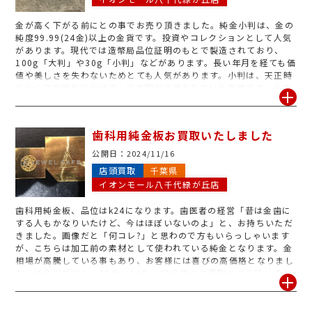
金が高く下がる前にとの事でお売り頂きました。純金小判は、金の
純度99.99(24金)以上の金貨です。投資やコレクションとして人気
があります。現代では造幣局品位証明のもとで製造されており、
100g「大判」や30g「小判」などがあります。長い年月を経ても価
値や美しさを失わないためとても人気があります。小判は、天正時
代から江戸時代にかけて、日本国内で使われていた貨幣です。大判
と同じように、金の塊を叩いたり延ばしたりすることで作られてい
ます。大判より小さいという特徴があり、小判にも様々な種類があ
ります。ジュエルカフェでは無料でお調べさせて頂きますので「金
歯科用純金板お買取いたしました
かどうか分からない」というお品物も、是非お気軽にお持ち下さ
い!
公開日：
2024/11/16
店頭買取
千葉県
イオンモール八千代緑が丘店
歯科用純金板、品位はk24になります。歯医者の経営「昔は金歯に
する人もかなりいたけど、今はほぼいないのよ」と、お持ちいただ
きました。画像だと「何コレ?」と思わので方もいらっしゃいます
が、こちらは加工前の素材として使われている純金となります。金
相場が高騰している事もあり、お客様には喜びの高価格となりまし
た。純金以外にも、18金、14金、10金等もお買取させて頂いてお
ります。今回の歯科用は中々お目にかかる事がないお品物ですが、
加工後の金歯等も査定可能ですので是非ジュエルカフェイオンモー
ル4階八千代緑が丘店の無料査定にお越しください。