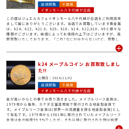
店頭買取
千葉県
イオンモール八千代緑が丘店
この度はジュエルカフェイオンモール八千代緑が丘店をご利用頂来
まして誠にありがとうございます。当店でお買取しています貴金属
は、k24、k22、k21.6、k20、k18、k14、k12,k10、k9と様々な
種類がございます。純度によってお値段の上下はございますが、高
額買取いたしております。「これ?なにか分からないけど、買取し
てくれるのかしら?」と悩んでいる方も是非ともイオンモール4階八
千代緑が丘店の無料査定にお越し下さい。処分するかお悩みのお品
も1点1点、しっかりと査定させていただきますのでお気軽にお持ち
下さい。スタッフ一同心よりお待ち致しております。
k24 メープルコイン お買取致しまし
た!!
公開日：
2024/11/02
店頭買取
千葉県
イオンモール八千代緑が丘店
金が高いからとの事でお売り頂きました。メイプルリーフ金貨は、
1979年から毎年、カナダ王室造幣局で発行される地金型金貨で
す。メイプルリーフ金貨は(世界一の流通量を誇る地金型金貨)とし
て有名です。1979年から1981年に発行されていたメイプルリーフ
金貨は金の純度99.9%でしたが、それ以降に発行された物は純度
99.99%以上の金の品位で発行されています。現在発行されている