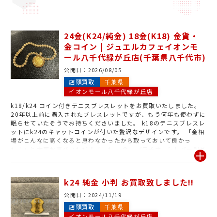
24金(K24/純金) 18金(K18) 金貨・
金コイン | ジュエルカフェイオンモ
ール八千代緑が丘店(千葉県八千代市)
公開日：
2026/08/05
店頭買取
千葉県
イオンモール八千代緑が丘店
k18/k24 コイン付きテニスブレスレットをお買取いたしました。
20年以上前に購入されたブレスレットですが、もう何年も使わずに
眠らせていたそうでお持ちくださいました。 k18のテニスブレスレ
ットにk24のキャットコインが付いた贅沢なデザインです。 「金相
場がこんなに高くなると思わなかったから取っておいて良かっ
た！」と大変お喜びいただきました。 金、プラチナ、シルバー製品
のお買取強化中です。 素材が分からないものも丁寧にお調べいたし
ます。お気軽にご来店くださいませ。
k24 純金 小判 お買取致しました!!
公開日：
2024/11/19
店頭買取
千葉県
イオンモール八千代緑が丘店