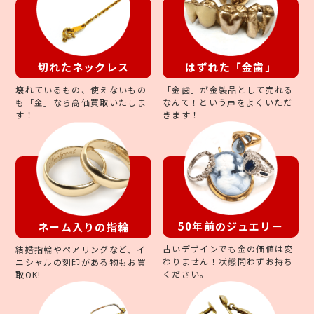
切れたネックレス
はずれた「金歯」
壊れているもの、使えないもの
「金歯」が金製品として売れる
も「金」なら高価買取いたしま
なんて！という声をよくいただ
す！
きます！
50年前のジュエリー
ネーム入りの指輪
古いデザインでも金の価値は変
結婚指輪やペアリングなど、イ
わりません！状態問わずお持ち
ニシャルの刻印がある物もお買
ください。
取OK!