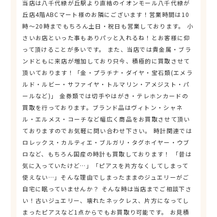
当店は八千代緑が丘駅より直結のイオンモール八千代緑が
丘店4階ABCマート様のお隣にございます！営業時間は10
時～20時までもちろん土日・祝日も営業しております。 小
さいお店といった事もありパッと入れるね！とお客様に仰
って頂けることが多いです。 また、当店では貴金属・ブラ
ンドともに来店が増加しており只今、積極的に買取させて
頂いております！「金・プラチナ・ダイヤ・宝石類(エメラ
ルド・ルビー・サファイヤ・トルマリン・アメジスト・パ
ールなど)」 金券類では切手やはがき・テレホンカードの
買取を行っております。ブランド品はヴィトン・シャネ
ル・エルメス・コーチなど幅広く商品をお買取させて頂い
ておりますのでお気軽に問い合わせ下さい。 時計関連では
ロレックス・カルティエ・ブルガリ・タグホイヤー・ウブ
ロなど、もちろん国産の時計も買取しております！ 「昔は
気に入っていたけど…」「ピアスを片方なくしてしまって
使えない…」そんな理由でしまったままのジュエリーがご
自宅に眠っていませんか？ そんな時は当店までご相談下さ
い！古いジュエリー、壊れたネックレス、片方になってし
まったピアスなど1点からでもお買取り可能です。 お見積