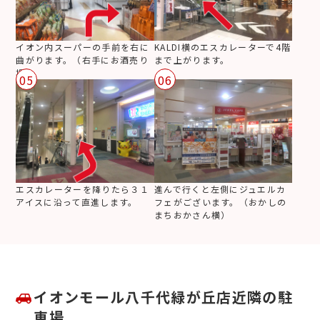
イオン内スーパーの手前を右に
KALDI横のエスカレーターで4階
曲がります。（右手にお酒売り
まで上がります。
場）
05
06
エスカレーターを降りたら３１
進んで行くと左側にジュエルカ
アイスに沿って直進します。
フェがございます。（おかしの
まちおかさん横）
イオンモール八千代緑が丘店近隣の駐
車場