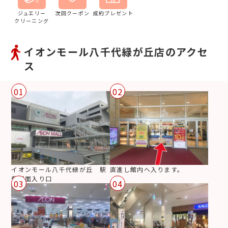
ジュエリー
次回クーポン
成約プレゼント
クリーニング
イオンモール八千代緑が丘店のアクセ
ス
01
02
イオンモール八千代緑が丘 駅
直進し館内へ入ります。
側正面入り口
03
04