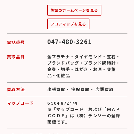
施設のホームページを見る
フロアマップを見る
047-480-3261
電話番号
買取品目
金プラチナ
・
ダイヤモンド
・
宝石
・
ブランドバッグ
・
ブランド腕時計
・
金券
・
切手
・
はがき
・
お酒
・
骨董
品
・
化粧品
買取方法
出張買取
・
宅配買取
・
店頭買取
マップコード
6 504 872*74
※「マップコード」および「ＭＡＰ
ＣＯＤＥ」は（株）デンソーの登録
商標です。