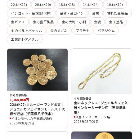
22金(K22)
20金(K20)
18金(K18)
14金(K14)
10金(K10)
インゴット・金塊(延べ棒)
金貨・金コイン
金歯
壊れた金製品
金ピアス
金の喜平製品
金の大判・小判
金塊
金工芸品
金のベルトバックル
金のメガネ
プラチナ
パラジウム
工業用レアメタル
参考買取価格
参考買取価格
1,164,000円
金のネックレス | ジュエルカフェ久
22金(K22) クルーガーランド金貨 |
居インターガーデン店（三重県津
ジュエルカフェイオンモール八千代
市）
緑が丘店（千葉県八千代市）
久居インターガーデン店
イオンモール八千代緑が丘店
2026年08月09日
2026年08月09日