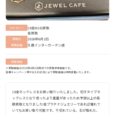
18金(K18)買取
カテゴリー
金買取
2026年6月2日
買取日
久居インターガーデン店
買取店舗
買取価格
※買取価格は2026年6月2日時点での買取参考価格です。
各種キャンペーン等や仕入れ状況により買取価格は常時変動いたします。
18金ネックレスをお買い取りいたしました。切子タイプネ
ックレスとなり思ったより重量があったため予想以上の高
額買取となりました!金プラチナジュエリーであれば壊れて
いてもお買い取り可能です。千切れている、石が取れた、