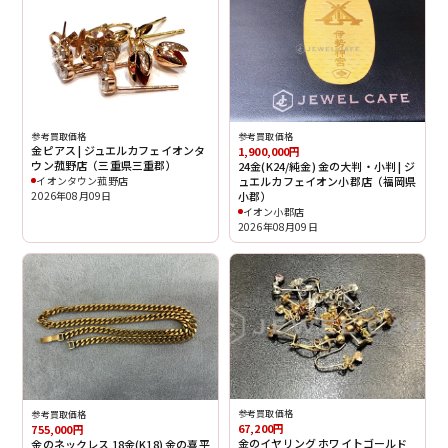
参考買取価格
参考買取価格
金ピアス | ジュエルカフェイオンタ
1,900,000円
ウン菰野店（三重県三重郡）
24金(K24/純金) 金の大判・小判 | ジ
イオンタウン菰野店
ュエルカフェイオン小郡店（福岡県
2026年08月09日
小郡）
イオン小郡店
2026年08月09日
参考買取価格
参考買取価格
67,200円
755,000円
金のイヤリング ホワイトゴールド
金のネックレス 18金(K18) 金の喜平