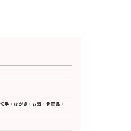
・
切手
・
はがき
・
お酒
・
骨董品
・