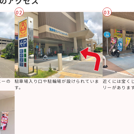
店のアクセス
02
03
エーの
駐車場入り口や駐輪場が設けられていま
近くには宝く
す。
リーがありま