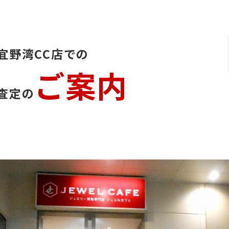
宜野湾CC店での
ご案内
査定の