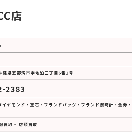
CC店
0
27 沖縄県宜野湾市宇地泊三丁目6番1号
2-2383
ダイヤモンド
・
宝石
・
ブランドバッグ
・
ブランド腕時計
・
金券
配買取
・
店頭買取