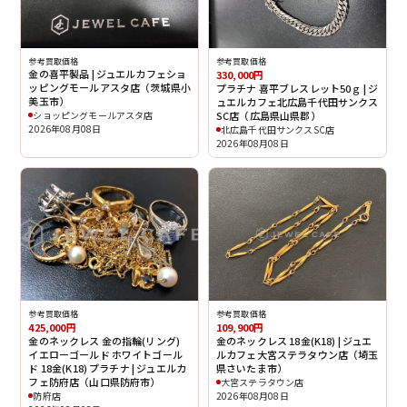
参考買取価格
参考買取価格
金の喜平製品 | ジュエルカフェショ
330,000円
ッピングモールアスタ店（茨城県小
プラチナ 喜平ブレスレット50ｇ | ジ
美玉市）
ュエルカフェ北広島千代田サンクス
ショッピングモールアスタ店
SC店（広島県山県郡）
2026年08月08日
北広島千代田サンクスSC店
2026年08月08日
参考買取価格
参考買取価格
425,000円
109,900円
金のネックレス 金の指輪(リング)
金のネックレス 18金(K18) | ジュエ
イエローゴールド ホワイトゴール
ルカフェ大宮ステラタウン店（埼玉
ド 18金(K18) プラチナ | ジュエルカ
県さいたま市）
フェ防府店（山口県防府市）
大宮ステラタウン店
防府店
2026年08月08日