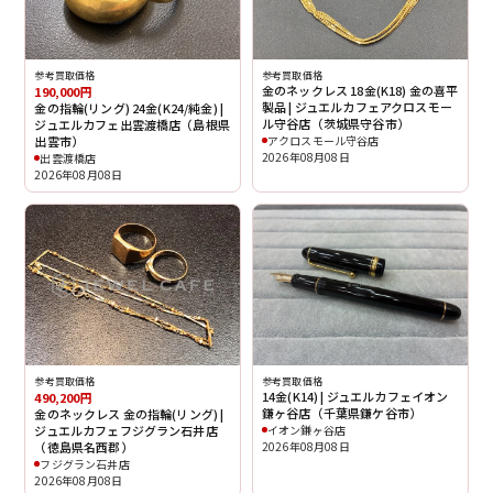
参考買取価格
参考買取価格
金のネックレス 18金(K18) 金の喜平
190,000円
製品 | ジュエルカフェアクロスモー
金の指輪(リング) 24金(K24/純金) |
ル守谷店（茨城県守谷市）
ジュエルカフェ出雲渡橋店（島根県
出雲市）
アクロスモール守谷店
2026年08月08日
出雲渡橋店
2026年08月08日
参考買取価格
参考買取価格
14金(K14) | ジュエルカフェイオン
490,200円
鎌ヶ谷店（千葉県鎌ケ谷市）
金のネックレス 金の指輪(リング) |
ジュエルカフェフジグラン石井店
イオン鎌ヶ谷店
（徳島県名西郡）
2026年08月08日
フジグラン石井店
2026年08月08日