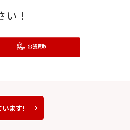
さい！
出張買取
ています!