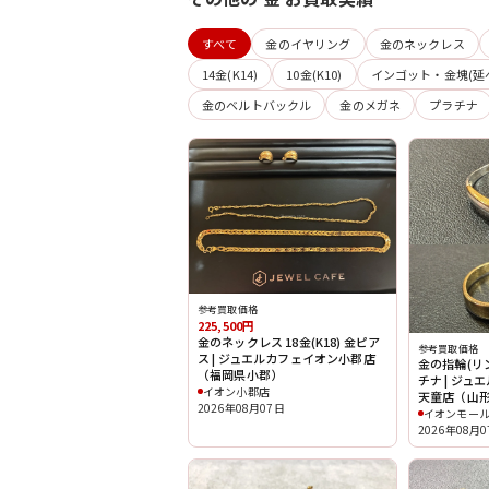
すべて
金のイヤリング
金のネックレス
14金(K14)
10金(K10)
インゴット・金塊(延
金のベルトバックル
金のメガネ
プラチナ
参考買取価格
225,500円
金のネックレス 18金(K18) 金ピア
参考買取価格
ス | ジュエルカフェイオン小郡店
金の指輪(リング
（福岡県小郡）
チナ | ジ
イオン小郡店
天童店（山
2026年08月07日
イオンモー
2026年08月