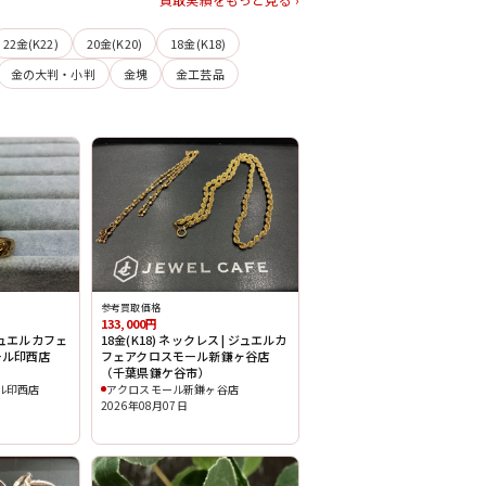
22金(K22)
20金(K20)
18金(K18)
金の大判・小判
金塊
金工芸品
参考買取価格
133,000円
ジュエルカフェ
18金(K18) ネックレス | ジュエルカ
ール印西店
フェアクロスモール新鎌ヶ谷店
（千葉県鎌ケ谷市）
ール印西店
アクロスモール新鎌ヶ谷店
2026年08月07日