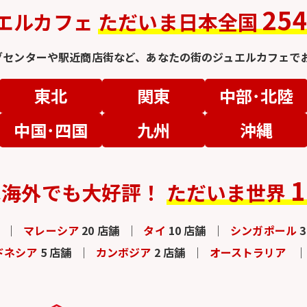
25
エルカフェ
ただいま日本全国
グセンターや駅近商店街など、
あなたの街のジュエルカフェでお
東北
関東
中部･北陸
中国･四国
九州
沖縄
1
は
海外でも大好評！
ただいま世界
マレーシア
20 店舗
タイ
10 店舗
シンガポール
ドネシア
5 店舗
カンボジア
2 店舗
オーストラリア