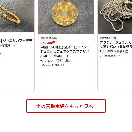
参考買取価格
参考買取価格
 | ジュエルカフェ衣笠
プラチナ | ジュエル
471,800円
県横須賀市）
ン夢彩都店（長崎県
24金(K24/純金) 金貨・金コイン |
ジュエルカフェアクロスプラザ北
ゆめタウン夢彩都店
07日
柏店（千葉県柏市）
2026年08月07日
アクロスプラザ北柏店
2026年08月07日
金の買取実績をもっと見る ›