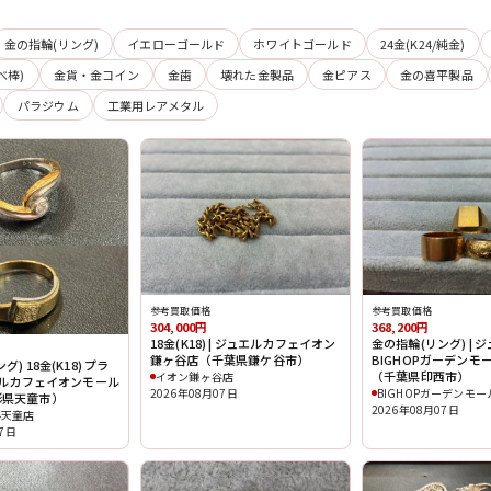
金の指輪(リング)
イエローゴールド
ホワイトゴールド
24金(K24/純金)
べ棒)
金貨・金コイン
金歯
壊れた金製品
金ピアス
金の喜平製品
パラジウム
工業用レアメタル
参考買取価格
参考買取価格
304,000円
368,200円
18金(K18) | ジュエルカフェイオン
金の指輪(リング) | 
鎌ヶ谷店（千葉県鎌ケ谷市）
BIGHOPガーデンモ
) 18金(K18) プラ
（千葉県印西市）
イオン鎌ヶ谷店
ュエルカフェイオンモール
2026年08月07日
BIGHOPガーデンモ
形県天童市）
2026年08月07日
ル天童店
07日