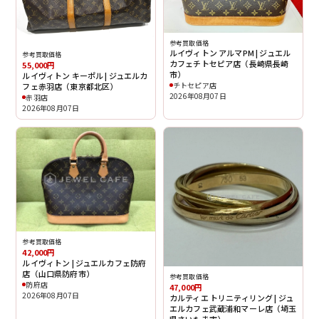
参考買取価格
ルイヴィトン アルマPM | ジュエル
参考買取価格
カフェチトセピア店（長崎県長崎
55,000円
市）
ルイヴィトン キーポル | ジュエルカ
チトセピア店
フェ赤羽店（東京都北区）
2026年08月07日
赤羽店
2026年08月07日
参考買取価格
42,000円
ルイヴィトン | ジュエルカフェ防府
店（山口県防府市）
参考買取価格
防府店
47,000円
2026年08月07日
カルティエ トリニティリング | ジュ
エルカフェ武蔵浦和マーレ店（埼玉