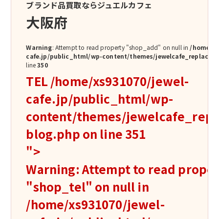
ブランド品買取ならジュエルカフェ
大阪府
Warning
: Attempt to read property "shop_add" on null in
/home/xs
cafe.jp/public_html/wp-content/themes/jewelcafe_replace/s
line
350
TEL
/home/xs931070/jewel-
cafe.jp/public_html/wp-
content/themes/jewelcafe_repla
blog.php on line
351
">
Warning
: Attempt to read prope
"shop_tel" on null in
/home/xs931070/jewel-