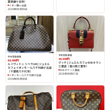
葉県鎌ケ谷市）
イオン鎌ヶ谷店
2026年08月09日
参考買取価格
参考買取価格
30,000円
60,000円
グッチ | ジュエルカフェゆめタウン
ルイヴィトン リベラGM | ジュエル
三豊店（香川県三豊市）
カフェイオンモール八千代緑が丘店
ゆめタウン三豊店
（千葉県八千代市）
2026年08月07日
イオンモール八千代緑が丘店
2026年08月08日