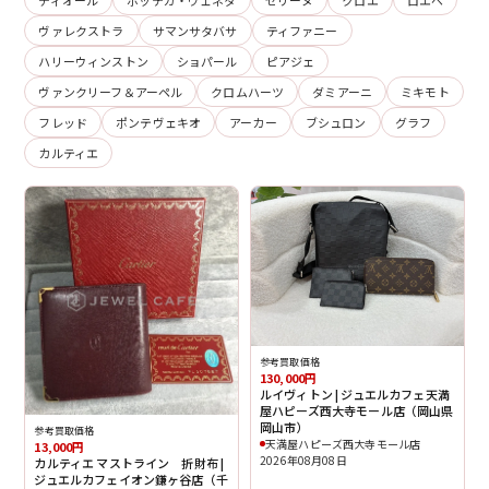
ディオール
ボッテガ・ヴェネタ
セリーヌ
クロエ
ロエベ
ヴァレクストラ
サマンサタバサ
ティファニー
ハリーウィンストン
ショパール
ピアジェ
ヴァンクリーフ＆アーペル
クロムハーツ
ダミアーニ
ミキモト
フレッド
ポンテヴェキオ
アーカー
ブシュロン
グラフ
カルティエ
参考買取価格
130,000円
ルイヴィトン | ジュエルカフェ天満
屋ハピーズ西大寺モール店（岡山県
岡山市）
参考買取価格
天満屋ハピーズ西大寺モール店
13,000円
2026年08月08日
カルティエ マストライン 折財布 |
ジュエルカフェイオン鎌ヶ谷店（千