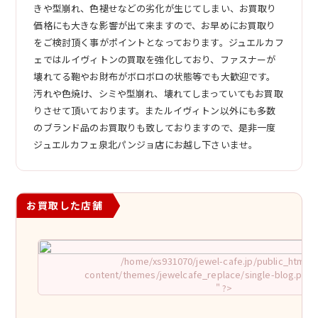
きや型崩れ、色褪せなどの劣化が生じてしまい、お買取り
価格にも大きな影響が出て来ますので、お早めにお買取り
をご検討頂く事がポイントとなっております。ジュエルカフ
ェではルイヴィトンの買取を強化しており、ファスナーが
壊れてる鞄やお財布がボロボロの状態等でも大歓迎です。
汚れや色焼け、シミや型崩れ、壊れてしまっていてもお買取
りさせて頂いております。またルイヴィトン以外にも多数
のブランド品のお買取りも致しておりますので、是非一度
ジュエルカフェ泉北パンジョ店にお越し下さいませ。
お買取した店舗
/home/xs931070/jewel-cafe.jp/public_html/w
content/themes/jewelcafe_replace/single-blog.php o
" ?>