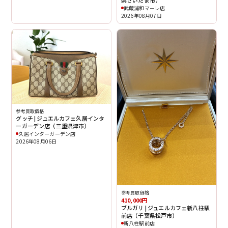
県さいたま市）
武蔵浦和マーレ店
2026年08月07日
参考買取価格
グッチ | ジュエルカフェ久居インタ
ーガーデン店（三重県津市）
久居インターガーデン店
2026年08月06日
参考買取価格
410,000円
ブルガリ | ジュエルカフェ新八柱駅
前店（千葉県松戸市）
新八柱駅前店