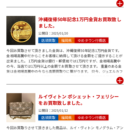
りくださいませ。 査定・買取は1点から承っております。 お問合せだけ、
ご査定だけのご来店も大歓迎です。 スタッフ一同心よりお待ち致しており
ます。
沖縄復帰50年記念1万円金貨お買取致し
ました。
公開日：
2025/01/20
店頭買取
福岡県
ゆめタウン行橋店
今回お買取させて頂きました金貨は、沖縄復帰50年記念1万円金貨です。
金相場高騰中だからこそお客様に納得して頂ける金額をご提示することが
出来ました。 1万円金貨は銀行・郵便局では1万円ですが、金相場高騰中
の今、当店では1万円以上の金額でお買取させて頂きます。 重量のある金
貨は金相場高騰中の今なら高額買取りに繋がります。 只今、ジュエルカフ
ェでは、海外コイン、1万円・5万円・10万円金貨などの記念金貨のお買取
強化中です。 この機会に、是非一度ジュエルカフェゆめタウン行橋店にお
気軽にお立ち寄りくださいませ。 お問合せだけでのご来店も大歓迎です。
スタッフ一同心より又のご来店お待ち致しております。
ルイヴィトン ポシェット・フェリシー
をお買取致しました。
公開日：
2025/01/12
店頭買取
福岡県
ゆめタウン行橋店
今回お買取りさせて頂きました商品は、ルイ・ヴィトン モノグラム・アン