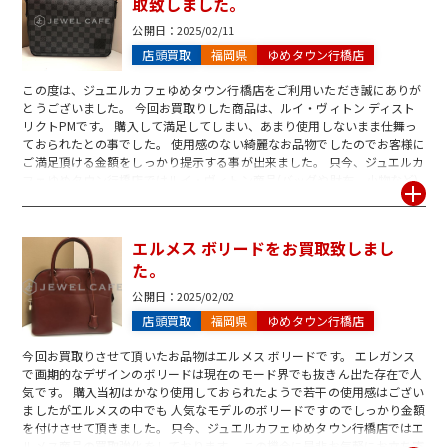
取致しました。
公開日：
2025/02/11
店頭買取
福岡県
ゆめタウン行橋店
この度は、ジュエルカフェゆめタウン行橋店をご利用いただき誠にありが
とうございました。 今回お買取りした商品は、ルイ・ヴィトン ディスト
リクトPMです。 購入して満足してしまい、あまり使用しないまま仕舞っ
ておられたとの事でした。 使用感のない綺麗なお品物でしたのでお客様に
ご満足頂ける金額をしっかり提示する事が出来ました。 只今、ジュエルカ
フェゆめタウン行橋店ではルイ・ヴィトン商品(バッグや財布、小物など)
お買取強化中です! レアな限定モデルから定番商品までお買取致します。
この機会に是非、ゆめタウン行橋店 へお越しください! ご査定・お買取は
1点から承っております。 お問合せだけ、ご査定だけのご来店も大歓迎で
エルメス ボリードをお買取致しまし
す。 スタッフ一同ご来店を心よりお待ち致しております。
た。
公開日：
2025/02/02
店頭買取
福岡県
ゆめタウン行橋店
今回お買取りさせて頂いたお品物はエルメス ボリードです。 エレガンス
で画期的なデザインのボリードは現在のモード界でも抜きん出た存在で人
気です。 購入当初はかなり使用しておられたようで若干の使用感はござい
ましたがエルメスの中でも 人気なモデルのボリードですのでしっかり金額
を付けさせて頂きました。 只今、ジュエルカフェゆめタウン行橋店ではエ
ルメス商品の買取強化をしております。 この機会に是非お気軽にお立ち寄