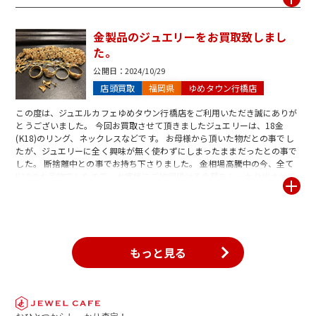
にも、シーマスター、スピードマスター、アクアテラなどの人気モデルも
買取強化中です。 ご査定・お買取は1点から承っております。お問合せや
ご査定だけのご来店も大歓迎です。スタッフ一同心よりお待ち致しており
金製品のジュエリーをお買取致しまし
ます。
た。
公開日：
2024/10/29
店頭買取
福岡県
ゆめタウン行橋店
この度は、ジュエルカフェゆめタウン行橋店をご利用いただき誠にありが
とうございました。 今回お買取させて頂きましたジュエリーは、18金
(K18)のリング、ネックレスなどです。 お母様から頂いた物だとの事でし
たが、ジュエリーに全く興味が無く使わずにしまったままだったとの事で
した。 断捨離中との事でお持ち下さりました。 金相場高騰中の今、全て
K18のお品物でしたので、お客様にご納得頂ける金額をしっかり出させて
頂きました。 金相場高騰中の今だから高額お買取に繋がります。 ジュエ
ルカフェでは、ネックレス、リングをはじめピアス、ブローチなども9金
～24金までお買取りしております。 金製品は今が売り時です!この機会に
ぜひゆめタウン行橋店へお気軽にお問い合わせください! ご査定だけでの
ご来店も大歓迎です! スタッフ一同心よりお待ちしております。
もっと見る