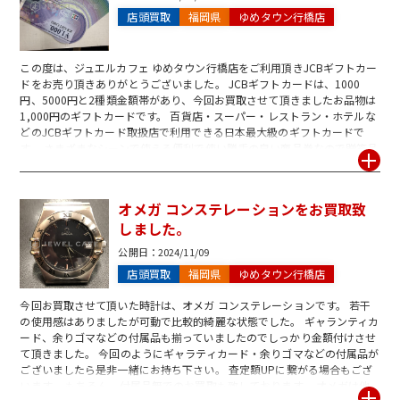
よりお待ち致しております。
店頭買取
福岡県
ゆめタウン行橋店
この度は、ジュエルカフェ ゆめタウン行橋店をご利用頂きJCBギフトカー
ドをお売り頂きありがとうございました。 JCBギフトカードは、1000
円、5000円と2種類金額帯があり、今回お買取させて頂きましたお品物は
1,000円のギフトカードです。 百貨店・スーパー・レストラン・ホテルな
どのJCBギフトカード取扱店で利用できる日本最大級のギフトカードで
す。 さまざまなシーンで使える便利で使い勝手の良い商品券なので贈答品
としても選ばれやすいのですが使う機会が無く財布やバッグなどにしまっ
たままになっていませんか? ジュエルカフェでは、JCBギフトカードをは
じめ、全国百貨店共通商品券・VJA・UC・三菱UFJニコスなどのギフト
オメガ コンステレーションをお買取致
券、JTB・日本旅行・近畿日本ツーリストなどの旅行券、QUOカード、図
しました。
書カードなどのお買取もしております。 金券は1枚からお買取可能です。
お問合せだけでのご来店も大歓迎です。スタッフ一同、心よりご来店お待
公開日：
2024/11/09
ち致しております。
店頭買取
福岡県
ゆめタウン行橋店
今回お買取させて頂いた時計は、オメガ コンステレーションです。 若干
の使用感はありましたが可動で比較的綺麗な状態でした。 ギャランティカ
ード、余りゴマなどの付属品も揃っていましたのでしっかり金額付けさせ
て頂きました。 今回のようにギャラティカード・余りゴマなどの付属品が
ございましたら是非一緒にお持ち下さい。 査定額UPに繋がる場合もござ
います。 もちろん、付属品無でのお買取も致しております。 オメガは他