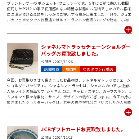
プラントレザーの ポシェット･フェリシーです。 5年ほど前に購入し数回
使用しただけとの事で使用感のない綺麗な状態のお品物でしたのでお客様
にご満足頂ける金額をしっかりご提示する事が出来ました。 只今、ジュエ
ルカフェゆめタウン行橋店ではルイ・ヴィトン商品(バッグや財布、小物
など)のお買取強化中です! レアな限定モデルから定番商品までお買取致し
ます。 この機会に是非、ゆめタウン行橋店 へお立ち寄りください! ご査
定・お買取は1点から承っております。 お問合せだけ、ご査定だけのご来
店も大歓迎です。 スタッフ一同ご来店を心よりお待ち致しております。
シャネルマトラッセチェーンショルダー
バッグお買取致しました。
公開日：
2024/11/26
店頭買取
福岡県
ゆめタウン行橋店
今回、お買取りさせて頂きましたお品物は、シャネルマトラッセチェーン
ショルダーバッグです。 シャネルマトラッセは、シャネルの中でも根強い
人気ラインの商品です! シャネルには、キャビアスキン、カーフスキン、ラ
ムスキンと様々な素材、サイズ、デザインの物がございます。 今回お持ち
頂きましたショルダーバッグは、若干の傷や擦れはございましたが人気商
品のシャネルマトラッセでしたのでしっかり金額付けさせて頂きました。
使わないなと思われた時が売り時です。経年劣化する前にお早めにご売却
を検討していただくことがポイントとなります! 只今、ジュエルカフェゆ
めタウン行橋店ではシャネル商品のお買取強化を致しております。この機
JCBギフトカードお買取致しました。
会に是非お気軽にお立ち寄りくださいませ。 査定・買取は1点から承って
おります。 問合せだけ、査定だけのご来店も大歓迎です。スタッフ一同心
公開日：
2024/11/17