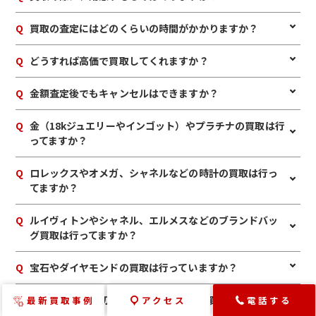
混み合っている場合は査定をお待たせする場合もございますの
で、事前にお電話にて来店予約をいただけますとスムーズにご
A
はい。身分証明書(運転免許証、マイナンバーカード、パスポ
Q
買取の査定にはどのくらいの時間がかかりますか？
案内できます。
ート等)をご用意してください。店舗にてコピーを取らせてい
ただきますので、必ずお持ちください。
A
店舗でのお買取の場合は、10～15分のスピード査定が可能で
Q
どうすれば高価で買取してくれますか？
す。ただし、大量のお持ち込み・混雑状況などにより、予定時
間が前後する可能性もございます。店内のカフェスペース（無
A
ご購入時の付属品（ブランドの品の箱・鑑定書・保証書な
Q
金額査定後でもキャンセルはできますか？
料ドリンクサービス付き）でお待ちいただいたり、ご都合の
ど）を一緒にお持ちいただきますと、査定額がアップします。
宜しいお時間に再来店いただくことも可能です。
また、複数まとめてお持ちいただけますとお値段に加算でき
A
お値段にご満足いただけない場合は、もちろんキャンセル可
Q
金（18kジュエリーやインゴット）やプラチナの買取は行
ます。ジュエルカフェではお得なクーポンなども配布していま
能です。手数料等も一切かかりませんのでご安心ください。
ってますか？
すので、ぜひご一緒にお持ちください。
A
もちろん買取しています。壊れた金製品、切れた金のネックレ
Q
ロレックスやオメガ、シャネルなどの時計の買取は行っ
ス、片方だけのピアスでも、しっかりと査定いたします。
てますか？
A
もちろん買取しています。文字盤割れ、壊れている、動かな
Q
ルイヴィトンやシャネル、エルメスなどのブランドバッ
い、他店では断られた時計でも、しっかりと査定いたします。
グ買取は行ってますか？
A
もちろん買取しています。目立つ傷や汚れ、部品が欠けている
Q
宝石やダイヤモンドの買取は行っていますか？
バッグでも、しっかりと査定いたします。
A
もちろん買取しています。傷ついたもの、古いものや曇ってい
Q
金券・商品券・切手・テレホンカードの買取は行ってい
最新買取事例
アクセス
電話する
るものでも、しっかりと査定いたします。
ますか？