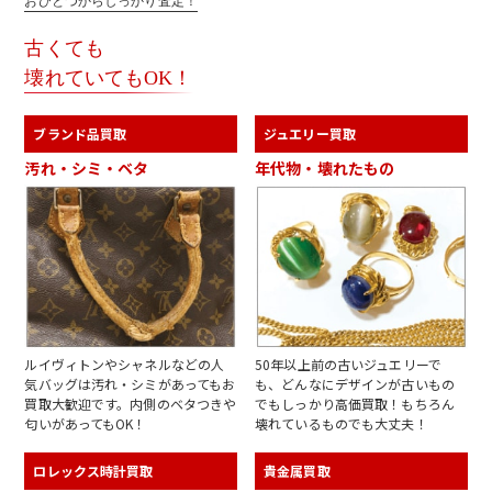
おひとつからしっかり査定！
古くても
壊れていてもOK！
ブランド品買取
ジュエリー買取
汚れ・シミ・ベタ
年代物・壊れたもの
ルイヴィトンやシャネルなどの人
50年以上前の古いジュエリーで
気バッグは汚れ・シミがあってもお
も、どんなにデザインが古いもの
買取大歓迎です。内側のベタつきや
でもしっかり高価買取！もちろん
匂いがあってもOK！
壊れているものでも大丈夫！
ロレックス時計買取
貴金属買取