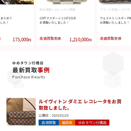
時計買取
>
ロレックス買取
ブランド買取
>
ルイヴ
ーまとめて
GMTマスターⅡ 116710LN
ウェストミンスター PM 
した！
お買取いたしました！
お買取いたしました！
績
175,000
高価買取実績
1,210,000
高価買取実績
円
円
ゆめタウン行橋店
最新買取
事例
Purchase Results
ルイヴィトン ダミエ レコレータをお買
取致しました。
公開日：
2025/02/25
店頭買取
福岡県
ゆめタウン行橋店