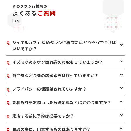
ゆめタウン行橋店の
よくある
ご質問
Faq
Q
ジュエルカフェ ゆめタウン行橋店にはどうやって行けば
いいですか？
A
電車・バスの場合：JR行橋駅西口を出て、正面太陽交通バス
Q
イズミゆめタウン商品券の買取もしていますか？
乗り場にて香春線もしくは豊津線のバスをご利用下さい。ゆ
めタウンまではバス停1つ分になります。 店舗まで：1F正面入
A
ジュエルカフェではイズミゆめタウン商品券をはじめ、イオン
Q
商品券など金券の店頭販売は行っていますか？
り口から入ってまっすぐ進んで頂き、突き当たり左手にコンタ
商品券、全国百貨店共通商品券など百貨店・スーパーの商品
クトのアイシティさんが見えたら、その角を左にお進みくださ
券買取も行っております。レートは月によって変動する可能性
い。ダイソーさんの向かい側、赤い内装が目印です。
A
いいえ。当店は買取専門店となっておりますので、お近くの金
Q
プライバシーの保護はされていますか？
がございますので、当月の買取価格につきましては、お近く
券ショップをご利用ください。
の店舗までお気軽にお問い合わせください。
A
個人情報はもちろん、お客様のプライバシーは厳守しますの
Q
見積もりをお願いしたら査定料などはかかりますか？
でご安心ください。本人確認書類は古物商で定められた目的
のみに確認させていただいております。
A
いいえ。当店では査定料・振込手数料などは一切いただいて
Q
来店する前に予約は必要ですか？
おりません。
A
予約は必要ありませんのでいつでもお越しいただけますが、
Q
買取の際に、用意するものはありますか？