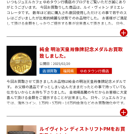
いつもジュエルカフェゆめタウン行橋店のブログをご覧いただき誠にあり
がとうございます。 今回お買取りした商品は、ルイ・ヴィトン ダミエレ
コレータです。 数年ほど前に購入され数回使用しただけとの事で若干のス
レはございましたが比較的綺麗な状態でのお品物でした。 お客様がご満足
して頂ける金額をしっかりご提示する事が出来喜んで頂きました。 只今、
ジュエルカフェゆめタウン行橋店ではルイ・ヴィトン商品(バッグや財布、
小物など)のお買取強化中です! レアな限定モデルから定番商品までお買取
致します。 この機会に是非、ゆめタウン行橋店 へお立ち寄りください! ご
査定・お買取は1点から承っております。 お問合せだけ、ご査定だけのご
純金 明治天皇肖像牌記念メダルお買取
来店も大歓迎です。 スタッフ一同ご来店を心よりお待ち致しております。
致しました。
公開日：
2025/02/20
店頭買取
福岡県
ゆめタウン行橋店
今回お買取させて頂きましたお品物は純金の明治天皇肖像牌記念メダルで
す。 お父様の遺品でずっとしまい込んだままだったとの事で持っていても
仕方ないからとお持ち下さりました。 金相場高騰の今だからお客様に大変
喜んで頂ける金額をご提示することが出来ました。 只今、ジュエルカフェ
では、海外コイン、1万円・5万円・10万円金貨などのお買取強化中です。
この機会に、是非一度ジュエルカフェゆめタウン行橋店にお気軽にお立ち
寄りくださいませ。 お問合せだけでのご来店も大歓迎です。スタッフ一同
心より又のご来店お待ち致しております。
ルイヴィトン ディストリフトPMをお買