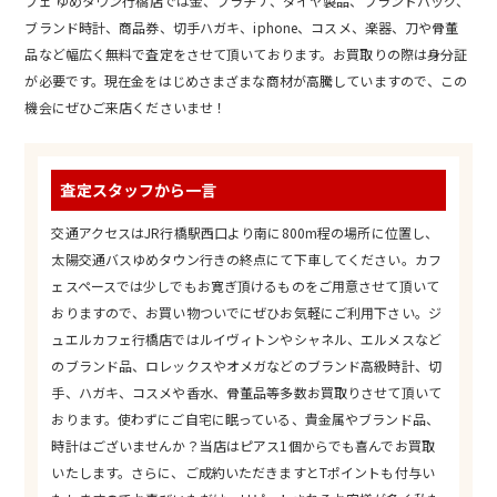
フェ ゆめタウン行橋店では金、プラチナ、ダイヤ製品、ブランドバッグ、
ブランド時計、商品券、切手ハガキ、iphone、コスメ、楽器、刀や骨董
品など幅広く無料で査定をさせて頂いております。お買取りの際は身分証
が必要です。現在金をはじめさまざまな商材が高騰していますので、この
機会にぜひご来店くださいませ！
査定スタッフから一言
交通アクセスはJR行橋駅西口より南に800m程の場所に位置し、
太陽交通バスゆめタウン行きの終点にて下車してください。カフ
ェスペースでは少しでもお寛ぎ頂けるものをご用意させて頂いて
おりますので、お買い物ついでにぜひお気軽にご利用下さい。ジ
ュエルカフェ行橋店ではルイヴィトンやシャネル、エルメスなど
のブランド品、ロレックスやオメガなどのブランド高級時計、切
手、ハガキ、コスメや香水、骨董品等多数お買取りさせて頂いて
おります。使わずにご自宅に眠っている、貴金属やブランド品、
時計はございませんか？当店はピアス1個からでも喜んでお買取
いたします。さらに、ご成約いただきますとTポイントも付与い