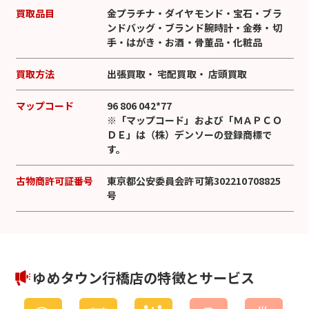
買取品目
金プラチナ
・
ダイヤモンド
・
宝石
・
ブラ
ンドバッグ
・
ブランド腕時計
・
金券
・
切
手
・
はがき
・
お酒
・
骨董品
・
化粧品
買取方法
出張買取
・
宅配買取
・
店頭買取
マップコード
96 806 042*77
※「マップコード」および「ＭＡＰＣＯ
ＤＥ」は（株）デンソーの登録商標で
す。
古物商許可証番号
東京都公安委員会許可第302210708825
号
ゆめタウン行橋店の特徴とサービス