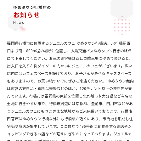
ゆめタウン行橋店の
お知らせ
News
福岡県行橋市に位置するジュエルカフェ ゆめタウン行橋店。JR行橋駅西
口より南に800m程の場所に位置し、太陽交通バスゆめタウン行きの終点
にて下車してください。お車のお客様は西口の駐車場に停めて頂けると、
出入口を入り右側ダイソーの向かいにジュエルカフェがございます。広い
店内にはカフェスペースを設けており、お子さんが遊べるキッズスペース
もありますので、お買い物ついでにぜひご来店ください。 ゆめタウン館内
は直営の衣料品・食料品売場などのほか、120テナント以上の専門店が並
んでいます。行橋市は福岡県の東部を位置し北九州市や大分県など有名な
土地に行きやすい市で、行橋市周辺には京都郡、豊前市、田川市などがあ
りジュエルカフェにもさまざまな地域からご来店頂いております。行橋市
西宮市はゆめタウン行橋以外にも行橋駅が近くにあり、市街地を形成し住
宅街や商店が集中しています。ここ数年で496号線はお食事するお店やシ
ョッピングできるお店などが増えにぎやかになっております。ジュエルカ