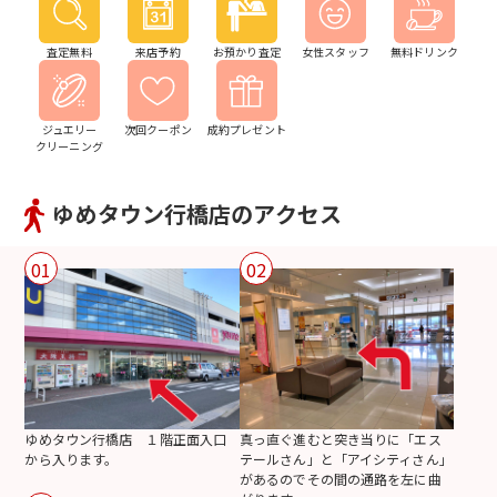
査定無料
来店予約
お預かり査定
女性スタッフ
無料ドリンク
ジュエリー
次回クーポン
成約プレゼント
クリーニング
ゆめタウン行橋店のアクセス
01
02
ゆめタウン行橋店 １階正面入口
真っ直ぐ進むと突き当りに「エス
から入ります。
テールさん」と「アイシティさん」
があるのでその間の通路を左に曲