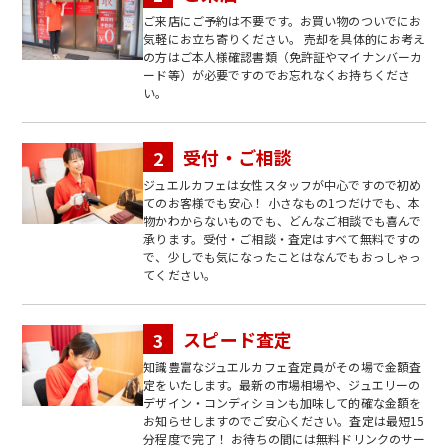
ご来店にご予約は不要です。お買い物のついでにお
気軽にお立ち寄りください。 売却を具体的にお考え
の方はご本人様確認書類（免許証やマイナンバーカ
ード等）が必要ですのでお忘れなくお持ちくださ
い。
受付・ご相談
ジュエルカフェは女性スタッフが中心ですので初め
てのお客様でも安心！ 小さなもの1つだけでも、本
物かわからないものでも、どんなご相談でも喜んで
承ります。受付・ご相談・査定はすべて無料ですの
で、少しでも気になったことはなんでもおっしゃっ
てください。
スピード査定
知識豊富なジュエルカフェ査定員がその場で金額査
定をいたします。最新の市場相場や、ジュエリーの
デザイン・コンディションも加味して的確な金額を
お知らせしますのでご安心ください。査定は最短15
分程度で完了！ お待ちの間には無料ドリンクのサー