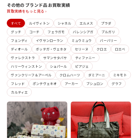
その他の ブランド品 お買取実績
買取実績をもっと見る ›
すべて
ルイヴィトン
シャネル
エルメス
プラダ
グッチ
コーチ
フェラガモ
バレンシアガ
ブルガリ
フェンディ
イヴサンローラン
ミュウミュウ
バーバリー
ディオール
ボッテガ・ヴェネタ
セリーヌ
クロエ
ロエベ
ヴァレクストラ
サマンサタバサ
ティファニー
ハリーウィンストン
ショパール
ピアジェ
ヴァンクリーフ＆アーペル
クロムハーツ
ダミアーニ
ミキモト
フレッド
ポンテヴェキオ
アーカー
ブシュロン
グラフ
カルティエ