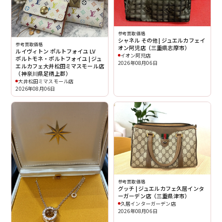
参考買取価格
シャネル その他 | ジュエルカフェイ
参考買取価格
オン阿児店（三重県志摩市）
ルイヴィトン ポルトフォイユ LV
イオン阿児店
ポルトモネ・ポルトフォイユ | ジュ
2026年08月06日
エルカフェ大井松田ミマスモール店
（神奈川県足柄上郡）
大井松田ミマスモール店
2026年08月06日
参考買取価格
グッチ | ジュエルカフェ久居インタ
ーガーデン店（三重県津市）
久居インターガーデン店
2026年08月06日