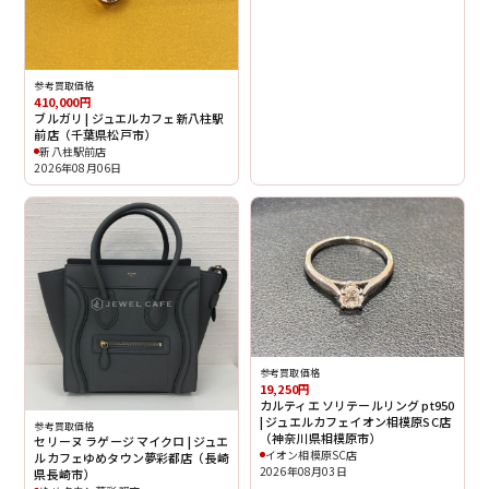
参考買取価格
410,000円
ブルガリ | ジュエルカフェ新八柱駅
前店（千葉県松戸市）
新八柱駅前店
2026年08月06日
参考買取価格
19,250円
カルティエ ソリテールリング pt950
| ジュエルカフェイオン相模原SC店
参考買取価格
（神奈川県相模原市）
セリーヌ ラゲージ マイクロ | ジュエ
イオン相模原SC店
ルカフェゆめタウン夢彩都店（長崎
2026年08月03日
県長崎市）