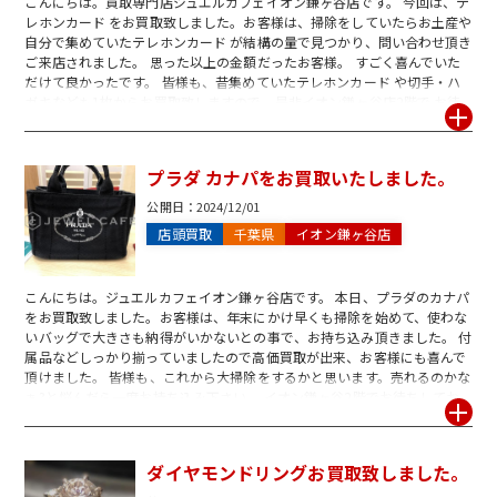
こんにちは。買取専門店ジュエルカフェイオン鎌ヶ谷店です。 今回は、テ
レホンカード をお買取致しました。お客様は、掃除をしていたらお土産や
自分で集めていたテレホンカード が結構の量で見つかり、問い合わせ頂き
ご来店されました。 思った以上の金額だったお客様。 すごく喜んでいた
だけて良かったです。 皆様も、昔集めていたテレホンカード や切手・ハ
ガキなども1枚からお買取致しますので、是非イオン鎌ヶ谷店2階で お待
ちしております。
プラダ カナパをお買取いたしました。
公開日：
2024/12/01
店頭買取
千葉県
イオン鎌ヶ谷店
こんにちは。ジュエルカフェイオン鎌ヶ谷店です。 本日、プラダのカナパ
をお買取致しました。お客様は、年末にかけ早くも掃除を始めて、使わな
いバッグで大きさも納得がいかないとの事で、お持ち込み頂きました。 付
属品などしっかり揃っていましたので高価買取が出来、お客様にも喜んで
頂けました。 皆様も、これから大掃除をするかと思います。売れるのかな
ぁ?と悩んだら一度お持ち込み下さい。 イオン鎌ヶ谷2階でお待ちしてお
ります。
ダイヤモンドリングお買取致しました。