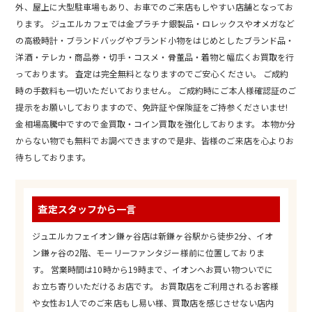
外、屋上に大型駐車場もあり、お車でのご来店もしやすい店舗となってお
ります。 ジュエルカフェでは金プラチナ銀製品・ロレックスやオメガなど
の高級時計・ブランドバッグやブランド小物をはじめとしたブランド品・
洋酒・テレカ・商品券・切手・コスメ・骨董品・着物と幅広くお買取を行
っております。 査定は完全無料となりますのでご安心ください。 ご成約
時の手数料も一切いただいておりません。 ご成約時にご本人様確認証のご
提示をお願いしておりますので、免許証や保険証をご持参くださいませ!
金相場高騰中ですので金買取・コイン買取を強化しております。 本物か分
からない物でも無料でお調べできますので是非、皆様のご来店を心よりお
待ちしております。
査定スタッフから一言
ジュエルカフェイオン鎌ヶ谷店は新鎌ヶ谷駅から徒歩2分、イオ
ン鎌ヶ谷の2階、モーリーファンタジー様前に位置しておりま
す。 営業時間は10時から19時まで、イオンへお買い物ついでに
お立ち寄りいただけるお店です。 お買取店をご利用されるお客様
や女性お1人でのご来店もし易い様、買取店を感じさせない店内