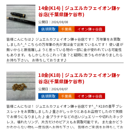
14金(K14) | ジュエルカフェイオン鎌ヶ
谷店(千葉県鎌ケ谷市)
公開日：
2026/08/08
店頭買取
千葉県
イオン鎌ヶ谷店
皆様こんにちは♪ ジュエルカフェイオン鎌ヶ谷店です！ 万年筆をお買取
しました^_^ こちらの万年筆の先が実は金で出来ているんです！ 使い道が
無いからと断捨離しようと思っている物の一部に金が使われている可能性
もあります。 もしかしたらこれって金？と疑問に思うものがありましたら
お持ち下さい。 お待ちしております♪
18金(K18) | ジュエルカフェイオン鎌ヶ
谷店(千葉県鎌ケ谷市)
公開日：
2026/08/07
店頭買取
千葉県
イオン鎌ヶ谷店
皆様こんにちは！ ジュエルカフェイオン鎌ヶ谷店です^_^ K18の喜平ブレ
スレットをお買取しました♪重さがしっかりとあるお品物でしたので笑顔
でお帰りになりました♪ 金プラチナなどの古いジュエリーや切れたネック
レス、壊れたリング、片方だけのピアスもお買取可能です。 また金かどう
かわからない物も一度当店へお持ち下さい。 皆様のご来店をお待ちしてお