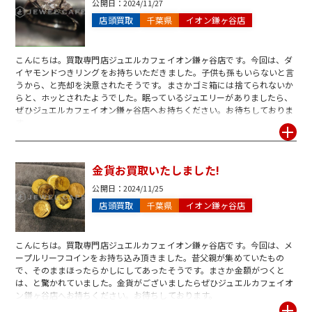
公開日：
2024/11/27
店頭買取
千葉県
イオン鎌ヶ谷店
こんにちは。買取専門店ジュエルカフェイオン鎌ヶ谷店です。今回は、ダ
イヤモンドつきリングをお持ちいただきました。子供も孫もいらないと言
うから、と売却を決意されたそうです。まさかゴミ箱には捨てられないか
らと、ホッとされたようでした。眠っているジュエリーがありましたら、
ぜひジュエルカフェイオン鎌ヶ谷店へお持ちください。お待ちしておりま
す。
金貨お買取いたしました!
公開日：
2024/11/25
店頭買取
千葉県
イオン鎌ヶ谷店
こんにちは。買取専門店ジュエルカフェイオン鎌ヶ谷店です。今回は、メ
ープルリーフコインをお持ち込み頂きました。昔父親が集めていたもの
で、そのままほったらかしにしてあったそうです。まさか金額がつくと
は、と驚かれていました。金貨がございましたらぜひジュエルカフェイオ
ン鎌ヶ谷店へお持ちください。お待ちしております。