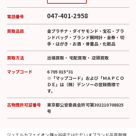
047-401-2958
電話番号
買取品目
金プラチナ
・
ダイヤモンド
・
宝石
・
ブラ
ンドバッグ
・
ブランド腕時計
・
金券
・
切
手
・
はがき
・
お酒
・
骨董品
・
化粧品
買取方法
出張買取
・
宅配買取
・
店頭買取
マップコード
6 705 015*31
※「マップコード」および「ＭＡＰＣＯ
ＤＥ」は（株）デンソーの登録商標で
す。
古物商許可証番号
東京都公安委員会許可第302210708825
号
ジュエルカフェイオン鎌ヶ谷店ではただいまブランド品買取強