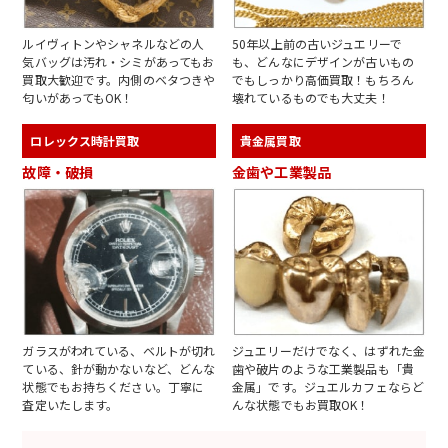
ルイヴィトンやシャネルなどの人
50年以上前の古いジュエリーで
気バッグは汚れ・シミがあってもお
も、どんなにデザインが古いもの
買取大歓迎です。内側のベタつきや
でもしっかり高価買取！もちろん
匂いがあってもOK！
壊れているものでも大丈夫！
ロレックス時計買取
貴金属買取
故障・破損
金歯や工業製品
ガラスがわれている、ベルトが切れ
ジュエリーだけでなく、はずれた金
ている、針が動かないなど、どんな
歯や破片のような工業製品も「貴
状態でもお持ちください。丁寧に
金属」です。ジュエルカフェならど
査定いたします。
んな状態でもお買取OK！