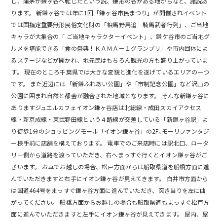
し、蒲茅が鎌ヶ谷へ転じたという説、鎌形の谷がある地からなど、諸説あ
ります。 新鎌ヶ谷では年に1回「鎌ヶ谷市民まつり」が開催されイベント
では国指定重要無形民俗文化財の「相馬野馬追 騎馬武者行列」、ご当地
キャラが大集合の「 ご当地キャラクターイベント」、鎌ケ谷市のご当地グ
ルメを堪能できる「食の祭典！ＫＡＭＡー１グランプリ」や市内団体によ
るステージなどが開かれ、地元民はもちろん観光の方も盛り上がっていま
す。 現在のところ千葉県では大きな変貌と進化を遂げているエリアの一つ
です。 また近辺には「新鎌ふれあい公園」や「市制記念公園」など沢山の
公園に囲まれ自然と都会が融合された地域となります。 そんな新鎌ヶ谷に
ありますジュエルカフェイオン鎌ヶ谷店は北総線・成田スカイアクセス
線・新京成線・東武野田線という４路線が交差している「新鎌ヶ谷駅」よ
り徒歩1分のショッピングモール「イオン鎌ヶ谷」の2F､モーリファンタジ
ー様手前に店舗を構えております。 電車でのご来店時には駅北口、ロータ
リー側から道路を渡っていただき、右へまっすぐ行くとイオン鎌ヶ谷がご
ざいます。 お車でお越しの場合、松戸方面からは船取県道を船橋方面に進
んでいただきますと右手にイオン鎌ヶ谷が見えてきます。 白井市方面から
は国道464号をまっすぐ鎌ヶ谷方面に進んでいただき、突き当りを左に曲
がってください。 船橋方面からお越しの場合も船取県道もまっすぐ松戸方
面に進んでいただきますと左手にイオン鎌ヶ谷が見えてきます。 屋内、屋