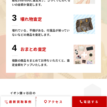
最短10分以内に査定完了。ざっくりどのくら
いの金額か査定します。
3
壊れ物査定
壊れている、不備がある、付属品が揃ってい
ないなどの商品を査定します。
4
おまとめ査定
複数の商品をまとめてお持ちいただくと、査
定金額をアップいたします。
イオン鎌ヶ谷店の
よくある
ご質問
最新買取事例
アクセス
電話する
Faq