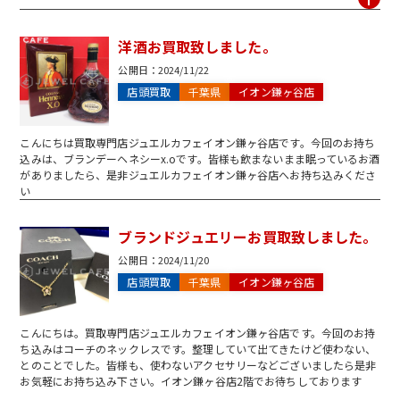
洋酒お買取致しました。
公開日：
2024/11/22
店頭買取
千葉県
イオン鎌ヶ谷店
こんにちは
買取専門店ジュエルカフェイオン鎌ヶ谷店です。今回のお持ち
込みは、ブランデーヘネシーx.oです。皆様も飲まないまま眠っているお酒
がありましたら、是非ジュエルカフェイオン鎌ヶ谷店へお持ち込みくださ
い
ブランドジュエリーお買取致しました。
公開日：
2024/11/20
店頭買取
千葉県
イオン鎌ヶ谷店
こんにちは。買取専門店ジュエルカフェイオン鎌ヶ谷店です。今回のお持
ち込みはコーチのネックレスです。整理していて出てきたけど使わない、
とのことでした。皆様も、使わないアクセサリーなどございましたら是非
お気軽にお持ち込み下さい。イオン鎌ヶ谷店2階でお待ちしております