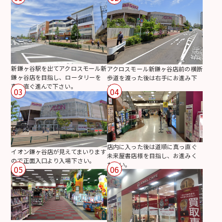
新鎌ヶ谷駅を出てアクロスモール新
アクロスモール新鎌ヶ谷店前の横断
鎌ヶ谷店を目指し、ロータリーを
歩道を渡った後は右手にお進み下
真っ直ぐ進んで下さい。
さい。
03
04
店内に入った後は道順に真っ直ぐ
イオン鎌ヶ谷店が見えてまいります
未来屋書店様を目指し、お進みく
ので正面入口より入場下さい。
ださい。
05
06