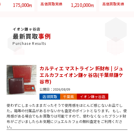
績
175,000
高価買取実績
1,210,000
高価買取実績
円
円
イオン鎌ヶ谷店
最新買取
事例
Purchase Results
カルティエ マストライン 折財布 | ジュ
エルカフェイオン鎌ヶ谷店(千葉県鎌ケ
谷市)
公開日：
2026/08/09
店頭買取
千葉県
イオン鎌ヶ谷店
使わずにしまったままだったそうで使用感をほとんど感じないお品でし
た。箱等の付属品があるかないかも査定のポイントとなります。 もし、使
用感がある場合でもお買取りは可能ですので、使わなくなったブランド財
布がございましたらお気軽にジュエルカフェの無料査定をご利用くださ
い。