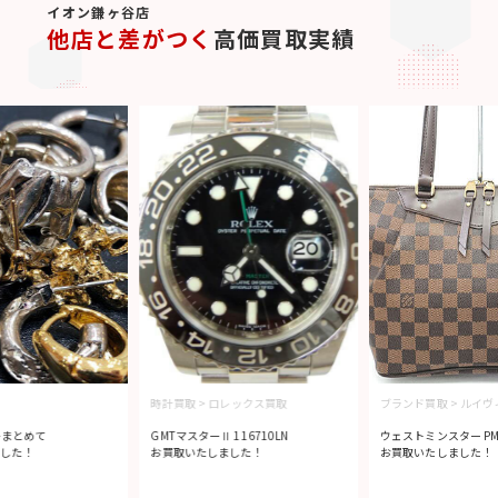
イオン鎌ヶ谷店
他店と差がつく
高価買取実績
時計買取
>
ロレックス買取
ブランド買取
>
ルイヴ
ーまとめて
GMTマスターⅡ 116710LN
ウェストミンスター PM 
した！
お買取いたしました！
お買取いたしました！