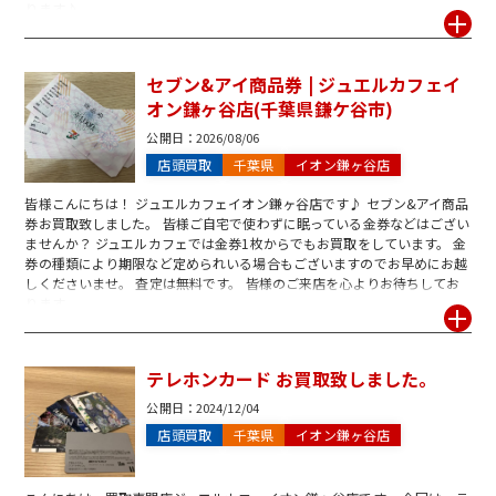
ります♪
セブン&アイ商品券 | ジュエルカフェイ
オン鎌ヶ谷店(千葉県鎌ケ谷市)
公開日：
2026/08/06
店頭買取
千葉県
イオン鎌ヶ谷店
皆様こんにちは！ ジュエルカフェイオン鎌ヶ谷店です♪ セブン&アイ商品
券お買取致しました。 皆様ご自宅で使わずに眠っている金券などはござい
ませんか？ ジュエルカフェでは金券1枚からでもお買取をしています。 金
券の種類により期限など定められいる場合もございますのでお早めにお越
しくださいませ。 査定は無料です。 皆様のご来店を心よりお待ちしてお
ります。
テレホンカード お買取致しました。
公開日：
2024/12/04
店頭買取
千葉県
イオン鎌ヶ谷店