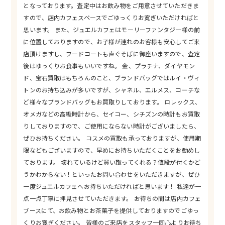
となっております。査定中はお飲み物をご用意させていただきま
すので、店内カフェスペースでごゆっくりお寛ぎいただければと
思います。 また、ジュエルカフェはモーリーファンタジー様の前
に位置しておりますので、お子様が連れのお客様も安心してご来
店頂けますし、フードコートも直ぐそばに御座いますので、査定
後はゆっくりお食事もいいですね。 金、プラチナ、ダイヤモン
ド、宝石買取はもちろんのこと、ブランドバッグではルイ・ヴィ
トンのお持ち込みが多いですが、シャネル、エルメス、コーチな
ど様々なブランドバッグもお買取りしております。 ロレックス、
オメガなどの高級時計から、セイコー、シチズンの時計もお買取
りしておりますので、ご使用にならない時計がございましたら、
ぜひお持ちください。 コスメの買取も承っておりますが、使用期
限などもございますので、早めにお持ちいただくことをお勧めし
ております。 壊れているけど買い取ってくれる？値段が付くかど
うかわからない！といったお問い合わせをいただきますが、ぜひ
一度ジュエルカフェへお持ちいただければと思います！ 私達が一
点一点丁寧に拝見させていただきます。 お待ちの間は店内カフェ
ブースにて、お飲み物とお茶菓子を提供しておりますのでごゆっ
くりお寛ぎください。 皆様のご来店をスタッフ一同心よりお待ち