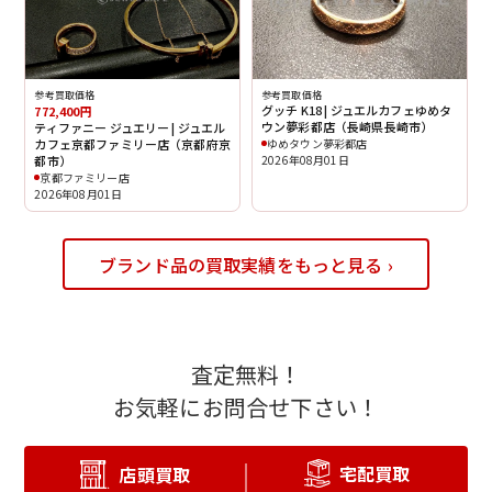
参考買取価格
参考買取価格
グッチ K18 | ジュエルカフェゆめタ
772,400円
ウン夢彩都店（長崎県長崎市）
ティファニー ジュエリー | ジュエル
ゆめタウン夢彩都店
カフェ京都ファミリー店（京都府京
2026年08月01日
都市）
京都ファミリー店
2026年08月01日
ブランド品の買取実績をもっと見る ›
査定無料！
お気軽にお問合せ下さい！
宅配買取
店頭買取