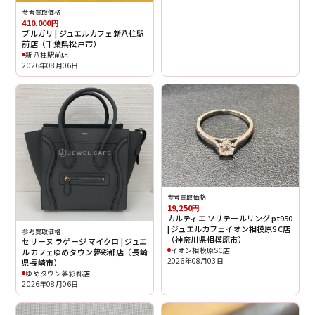
参考買取価格
410,000円
ブルガリ | ジュエルカフェ新八柱駅
前店（千葉県松戸市）
新八柱駅前店
2026年08月06日
参考買取価格
19,250円
カルティエ ソリテールリング pt950
| ジュエルカフェイオン相模原SC店
参考買取価格
（神奈川県相模原市）
セリーヌ ラゲージ マイクロ | ジュエ
イオン相模原SC店
ルカフェゆめタウン夢彩都店（長崎
2026年08月03日
県長崎市）
ゆめタウン夢彩都店
2026年08月06日