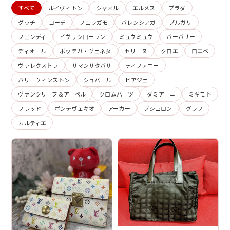
すべて
ルイヴィトン
シャネル
エルメス
プラダ
グッチ
コーチ
フェラガモ
バレンシアガ
ブルガリ
フェンディ
イヴサンローラン
ミュウミュウ
バーバリー
ディオール
ボッテガ・ヴェネタ
セリーヌ
クロエ
ロエベ
ヴァレクストラ
サマンサタバサ
ティファニー
ハリーウィンストン
ショパール
ピアジェ
ヴァンクリーフ＆アーペル
クロムハーツ
ダミアーニ
ミキモト
フレッド
ポンテヴェキオ
アーカー
ブシュロン
グラフ
カルティエ