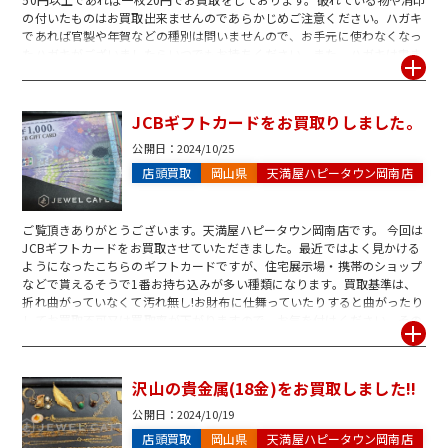
の付いたものはお買取出来ませんのであらかじめご注意ください。ハガキ
であれば官製や年賀などの種別は問いませんので、お手元に使わなくなっ
たハガキがございましたらいつでもお持ちください。また、ハガキは書き
損じであってもお買取可能ですのでぜひお気軽にジュエルカフェにお立ち
寄りくださいませ。
JCBギフトカードをお買取りしました。
公開日：
2024/10/25
店頭買取
岡山県
天満屋ハピータウン岡南店
ご覧頂きありがとうございます。天満屋ハピータウン岡南店です。 今回は
JCBギフトカードをお買取させていただきました。最近ではよく見かける
ようになったこちらのギフトカードですが、住宅展示場・携帯のショップ
などで貰えるそうで1番お持ち込みが多い種類になります。買取基準は、
折れ曲がっていなくて汚れ無し!お財布に仕舞っていたりすると曲がったり
してお買取不可又は買取率が下がりますので、お気を付けください。その
他にも、郵便局では現物交換になってしまう切手やハガキもジュエルカフ
ェでは現金に換金出来ますので、一度電話でお気軽にお問い合わせくださ
いませ!!
沢山の貴金属(18金)をお買取しました!!
公開日：
2024/10/19
店頭買取
岡山県
天満屋ハピータウン岡南店