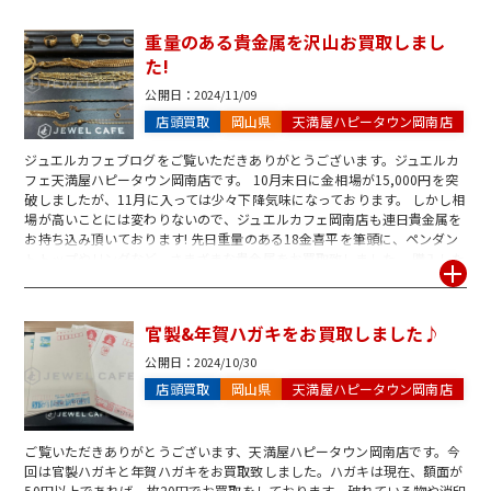
いただき、無料査定もございますのでお気軽にご来店くださいませ!!
重量のある貴金属を沢山お買取しまし
た!
公開日：
2024/11/09
店頭買取
岡山県
天満屋ハピータウン岡南店
ジュエルカフェブログをご覧いただきありがとうございます。ジュエルカ
フェ天満屋ハピータウン岡南店です。 10月末日に金相場が15,000円を突
破しましたが、11月に入っては少々下降気味になっております。 しかし相
場が高いことには変わりないので、ジュエルカフェ岡南店も連日貴金属を
お持ち込み頂いております! 先日重量のある18金喜平を筆頭に、ペンダン
トトップやリングなど、さまざまな貴金属をお買取致しました。 購入した
ものの着用したことはほぼないそうですが、相場も上がってるし、とお持
ち込み下さり見事超高額でのお買取となりました!!!金は安いときに購入
し、高いときに売ることが鉄則になっており、2024年は金の売り時でもあ
官製&年賀ハガキをお買取しました♪
ることは間違いありません! ご自宅に眠ったままの金製品をお持ちの方、
売却をお考えの際は一度ジュエルカフェ岡南店にご相談くださいませ。
公開日：
2024/10/30
店頭買取
岡山県
天満屋ハピータウン岡南店
ご覧いただきありがとうございます、天満屋ハピータウン岡南店です。今
回は官製ハガキと年賀ハガキをお買取致しました。ハガキは現在、額面が
50円以上であれば一枚20円でお買取をしております。破れている物や消印