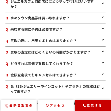
Q
ジュエルカフェ岡南店にはどうやって行けばいいです
か？
A
JR岡山駅より車で約30分。JR岡山駅より両備バスをご利用の
Q
ゆめタウン商品券は買い取れますか？
お客様は「築港新町」行へお乗りいただき下車すぐ。JR岡山
駅より岡電バスをご利用のお客様は「築港新町」行へお乗り
A
はい。買い取れます。イズミ・ゆめタウンの商品券は岡山県内
Q
来店する前に予約は必要ですか？
いただき下車 徒歩約4分。天満屋ハピータウン岡南店2F、店内
全店舗でお買取りが可能です。その他の地域金券として、マル
入り口より2Fへ直結のエスカレーターを昇っていただき、店内
ナカ商品券、ハローズ商品券もお買取り可能です。
に入ってすぐ目の前に店舗がございます。
A
予約は必要ありませんのでいつでもお越しいただけますが、
Q
買取の際に、用意するものはありますか？
混み合っている場合は査定をお待たせする場合もございますの
で、事前にお電話にて来店予約をいただけますとスムーズにご
A
はい。身分証明書(運転免許証、マイナンバーカード、パスポ
Q
買取の査定にはどのくらいの時間がかかりますか？
案内できます。
ート等)をご用意してください。店舗にてコピーを取らせてい
ただきますので、必ずお持ちください。
A
店舗でのお買取の場合は、10～15分のスピード査定が可能で
Q
どうすれば高価で買取してくれますか？
す。ただし、大量のお持ち込み・混雑状況などにより、予定時
間が前後する可能性もございます。店内のカフェスペース（無
A
ご購入時の付属品（ブランドの品の箱・鑑定書・保証書な
Q
金額査定後でもキャンセルはできますか？
料ドリンクサービス付き）でお待ちいただいたり、ご都合の
ど）を一緒にお持ちいただきますと、査定額がアップします。
宜しいお時間に再来店いただくことも可能です。
また、複数まとめてお持ちいただけますとお値段に加算でき
A
お値段にご満足いただけない場合は、もちろんキャンセル可
Q
金（18kジュエリーやインゴット）やプラチナの買取は行
ます。ジュエルカフェではお得なクーポンなども配布していま
能です。手数料等も一切かかりませんのでご安心ください。
ってますか？
すので、ぜひご一緒にお持ちください。
A
もちろん買取しています。壊れた金製品、切れた金のネックレ
Q
ロレックスやオメガ、シャネルなどの時計の買取は行っ
最新買取事例
アクセス
電話する
ス、片方だけのピアスでも、しっかりと査定いたします。
てますか？