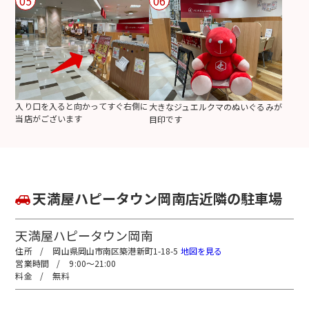
05
06
入り口を入ると向かってすぐ右側に
大きなジュエルクマのぬいぐるみが
当店がございます
目印です
天満屋ハピータウン岡南店近隣の駐車場
天満屋ハピータウン岡南
岡山県岡山市南区築港新町1-18-5
地図を見る
9:00～21:00
無料