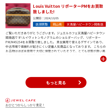
ぐ査定・金額提示を致します。査定はもちろん無料ですので、ぜひお気軽
Louis Vuitton リポーターPMをお買取
にお立ち寄りくださいませ。
致しました!
公開日：
2024/10/05
店頭買取
岡山県
天満屋ハピータウン岡南店
ご覧いただきありがとうございます。ジュエルカフェ天満屋ハピータウン
岡南店です! ルイヴィトンモノグラムのショルダーバッグ、リポーター
PM/M45254をお買取り致しました。 男女兼用で使えるデザインであり、
中古市場で値崩れが起きにくい定番人気商品となっております。 こちらの
お品物はほぼ未使用で大切に保管されていたそうで、とても状態が良い美
品でしたので高価買取が実現いたしました。ジュエルカフェ岡南店では査
定は無料で行っております。お家に眠っている気になるブランドバッグな
どがございましたらお気軽にお持ち込み、ご相談ください。
もっと見る
おひとつからしっかり査定！