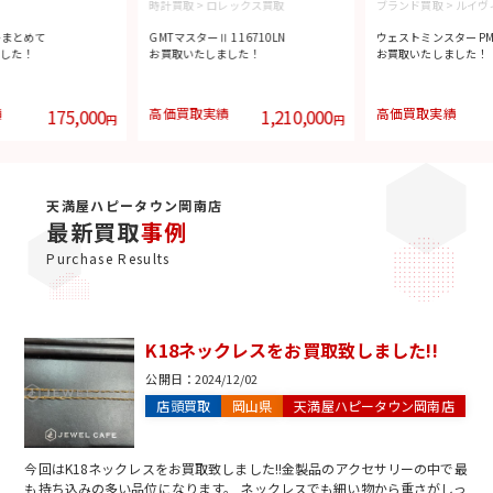
時計買取
>
ロレックス買取
ブランド買取
>
ルイヴ
ーまとめて
GMTマスターⅡ 116710LN
ウェストミンスター PM 
した！
お買取いたしました！
お買取いたしました！
績
175,000
高価買取実績
1,210,000
高価買取実績
円
円
天満屋ハピータウン岡南店
最新買取
事例
Purchase Results
K18ネックレスをお買取致しました!!
公開日：
2024/12/02
店頭買取
岡山県
天満屋ハピータウン岡南店
今回はK18ネックレスをお買取致しました!!金製品のアクセサリーの中で最
も持ち込みの多い品位になります。 ネックレスでも細い物から重さがしっ