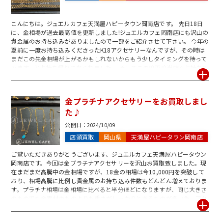
こんにちは。ジュエルカフェ天満屋ハピータウン岡南店です。 先日18日
に、金相場が過去最高値を更新しました!ジュエルカフェ岡南店にも沢山の
貴金属のお持ち込みがありましたので一部をご紹介させて下さい。 今年の
夏前に一度お持ち込みくださったK18アクセサリーなんですが、その時は
まだこの先金相場が上がるかもしれないからもう少しタイミングを待って
みます、とお持ち帰りになられました。 そしてこの度再度当店へお持ち込
みくださった結果、高価買取となりお客様も相場が上がるのを待って良か
った、と大変喜んで下さいました。 金相場がこの先どう変わるかは読めま
せんが貴金属の売却をお考えの方は今の相場でどのくらいになるか、一度
金プラチナアクセサリーをお買取しまし
当店の無料査定へお持ち込みください!
た♪
公開日：
2024/10/09
店頭買取
岡山県
天満屋ハピータウン岡南店
ご覧いただきありがとうございます、ジュエルカフェ天満屋ハピータウン
岡南店です。今回は金プラチナアクセサリーを沢山お買取致しました。現
在まだまだ高騰中の金相場ですが、18金の相場は今10,000円を突破して
おり、相場高騰に比例し貴金属のお持ち込み件数もどんどん増えておりま
す。プラチナ相場は金相場に比べると半分ほどになりますが、同じ大きさ
のものでも金素材のものよりも重さがしっかりとあるものが多い為、アク
セサリーであってもかなりのお値段になるものがございます。また貴金属
のお買取の際は、重さの他に比重値も大事になってきますのでその場です