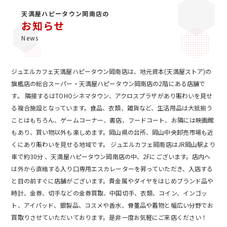
天満屋ハピータウン岡南店の
お知らせ
News
ジュエルカフェ天満屋ハピータウン岡南店は、地元資本(天満屋ストア)の
旗艦店の総合スーパー・天満屋ハピータウン岡南店の2階にある店舗で
す。 隣接するはTOHOシネマタウン、アクロスプラザがあり賑わいを見せ
る複合施設となっています。食品、衣類、雑貨など、生活用品は大抵揃う
ことはもちろん、ゲームコーナー、書店、フードコート、お隣には映画館
もあり、買い物以外も楽しめます。岡山県の台所、岡山中央卸売市場も近
くにあり賑わいを見せる地域です。 ジュエルカフェ岡南店はJR岡山駅より
車で約30分 、天満屋ハピータウン岡南店の中、2Fにございます。店内へ
は外から直結する入り口専用エスカレーターを昇っていただき、入店する
と目の前すぐに店舗がございます。貴金属やダイヤをはじめブランド品や
時計、金券、切手などの金券買取、中国切手、衣類、コイン、インゴッ
ト、アイパッド、銀製品、コスメや香水、骨董品や着物と幅広い分野でお
買取りさせていただいております。是非一度お気軽にご来店ください！