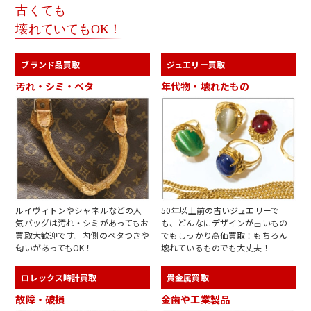
古くても
壊れていてもOK！
ブランド品買取
ジュエリー買取
汚れ・シミ・ベタ
年代物・壊れたもの
ルイヴィトンやシャネルなどの人
50年以上前の古いジュエリーで
気バッグは汚れ・シミがあってもお
も、どんなにデザインが古いもの
買取大歓迎です。内側のベタつきや
でもしっかり高価買取！もちろん
匂いがあってもOK！
壊れているものでも大丈夫！
ロレックス時計買取
貴金属買取
故障・破損
金歯や工業製品