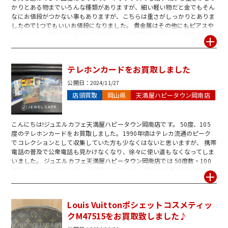
かりとある物までいろんな種類がありますが、細い軽い物だと金でもそん
なにお値段がつかない事もありますが、こちらは重さがしっかりとありま
したので1つでもいいお値段になりました。 貴金属はその他にもピアスや
イヤリング、指輪や印台など多岐にわたりお買取させていただきます! 千
切れていてもお買取対象ですので、お直しするのを悩まれている方は是非
一度ジュエルカフェ天満屋ハピータウン岡南店までお問い合わせください
ませ。
テレホンカードをお買取しました
公開日：
2024/11/27
店頭買取
岡山県
天満屋ハピータウン岡南店
こんにちは!ジュエルカフェ天満屋ハピータウン岡南店です。 50度、105
度のテレホンカードをお買取しました。1990年頃はテレカ流通のピーク
でコレクションとして収集していた方も少なくはないと思いますが、 携帯
電話の普及で公衆電話も見かけなくなり、徐々に使い道もなくなってしま
いました。 ジュエルカフェ天満屋ハピータウン岡南店では 50度数・100
度数・105度数など1枚からお買取り可能です。 種類や枚数の選別はスタ
ッフがしっかり行いますのでアルバムごとまとめてお持ち込み頂いても構
いませんが、 穴あきはお買取り不可となっておりますのでご了承くださ
い。
Louis Vuittonポシェットコスメティッ
クM47515をお買取致しました♪