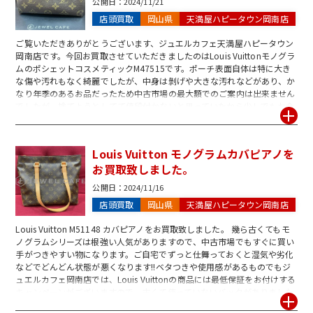
公開日：
2024/11/21
店頭買取
岡山県
天満屋ハピータウン岡南店
ご覧いただきありがとうございます、ジュエルカフェ天満屋ハピータウン
岡南店です。今回お買取させていただきましたのはLouis Vuittonモノグラ
ムのポシェットコスメティックM47515です。ポーチ表面自体は特に大き
な傷や汚れもなく綺麗でしたが、中身は剝げや大きな汚れなどがあり、か
なり年季のあるお品だったため中古市場の最大額でのご案内は出来ません
でしたが、捨てようとしてて値段付かないと思っていたから少しでもお金
になって良かったです、と喜んで頂くことが出来ました。ジュエルカフェ
では、ヴィトン製品であればボロボロで他店では値段がつかなかったお品
であってもしっかりとお値段をお付けすることが出来ますので、ぜひいつ
Louis Vuitton モノグラムカバピアノを
でもお気軽にお越しくださいませ。
お買取致しました。
公開日：
2024/11/16
店頭買取
岡山県
天満屋ハピータウン岡南店
Louis Vuitton M51148 カバピアノをお買取致しました。 幾ら古くてもモ
ノグラムシリーズは根強い人気がありますので、中古市場でもすぐに買い
手がつきやすい物になります。ご自宅でずっと仕舞っておくと湿気や劣化
などでどんどん状態が悪くなります!!ベタつきや使用感があるものでもジ
ュエルカフェ岡南店では、Louis Vuittonの商品には最低保証をお付けする
キャンペーンがございますので、古くて使っていないバックがありました
ら、ぜひ一度ジュエルカフェ天満屋ハピータウン岡南店までお問い合わせ