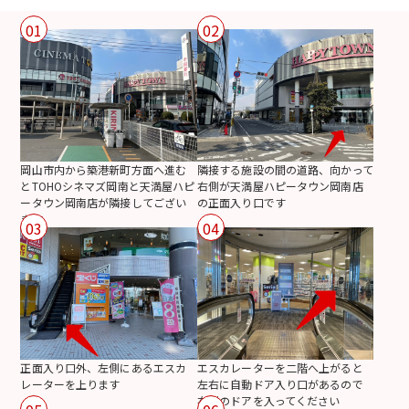
01
02
岡山市内から築港新町方面へ進む
隣接する施設の間の道路、向かって
とTOHOシネマズ岡南と天満屋ハピ
右側が天満屋ハピータウン岡南店
ータウン岡南店が隣接してござい
の正面入り口です
ます
03
04
正面入り口外、左側にあるエスカ
エスカレーターを二階へ上がると
レーターを上ります
左右に自動ドア入り口があるので
右側のドアを入ってください