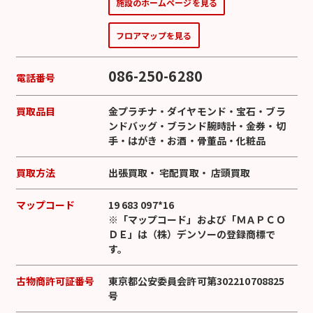
施設のホームページを見る
フロアマップを見る
086-250-6280
電話番号
買取品目
金プラチナ
・
ダイヤモンド
・
宝石
・
ブラ
ンドバッグ
・
ブランド腕時計
・
金券
・
切
手
・
はがき
・
お酒
・
骨董品
・
化粧品
買取方法
出張買取
・
宅配買取
・
店頭買取
マップコード
19 683 097*16
※「マップコード」および「ＭＡＰＣＯ
ＤＥ」は（株）デンソーの登録商標で
す。
古物商許可証番号
東京都公安委員会許可第302210708825
号