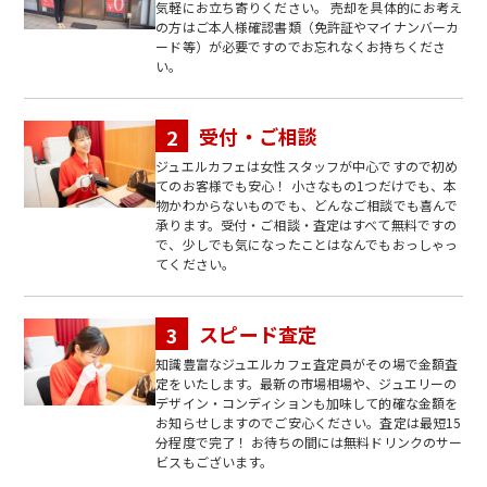
気軽にお立ち寄りください。 売却を具体的にお考え
の方はご本人様確認書類（免許証やマイナンバーカ
ード等）が必要ですのでお忘れなくお持ちくださ
い。
受付・ご相談
ジュエルカフェは女性スタッフが中心ですので初め
てのお客様でも安心！ 小さなもの1つだけでも、本
物かわからないものでも、どんなご相談でも喜んで
承ります。受付・ご相談・査定はすべて無料ですの
で、少しでも気になったことはなんでもおっしゃっ
てください。
スピード査定
知識豊富なジュエルカフェ査定員がその場で金額査
定をいたします。最新の市場相場や、ジュエリーの
デザイン・コンディションも加味して的確な金額を
お知らせしますのでご安心ください。査定は最短15
分程度で完了！ お待ちの間には無料ドリンクのサー
ビスもございます。