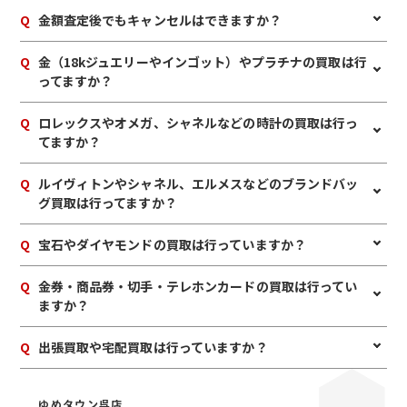
間が前後する可能性もございます。店内のカフェスペース（無
A
ご購入時の付属品（ブランドの品の箱・鑑定書・保証書な
Q
金額査定後でもキャンセルはできますか？
料ドリンクサービス付き）でお待ちいただいたり、ご都合の
ど）を一緒にお持ちいただきますと、査定額がアップします。
宜しいお時間に再来店いただくことも可能です。
また、複数まとめてお持ちいただけますとお値段に加算でき
A
お値段にご満足いただけない場合は、もちろんキャンセル可
Q
金（18kジュエリーやインゴット）やプラチナの買取は行
ます。ジュエルカフェではお得なクーポンなども配布していま
能です。手数料等も一切かかりませんのでご安心ください。
ってますか？
すので、ぜひご一緒にお持ちください。
A
もちろん買取しています。壊れた金製品、切れた金のネックレ
Q
ロレックスやオメガ、シャネルなどの時計の買取は行っ
ス、片方だけのピアスでも、しっかりと査定いたします。
てますか？
A
もちろん買取しています。文字盤割れ、壊れている、動かな
Q
ルイヴィトンやシャネル、エルメスなどのブランドバッ
い、他店では断られた時計でも、しっかりと査定いたします。
グ買取は行ってますか？
A
もちろん買取しています。目立つ傷や汚れ、部品が欠けている
Q
宝石やダイヤモンドの買取は行っていますか？
バッグでも、しっかりと査定いたします。
A
もちろん買取しています。傷ついたもの、古いものや曇ってい
Q
金券・商品券・切手・テレホンカードの買取は行ってい
るものでも、しっかりと査定いたします。
ますか？
A
はい。当店にてお買取しています。金券ショップに負けない高
Q
出張買取や宅配買取は行っていますか？
価価格にて換金できますので、1枚からぜひお持ちください。
A
はい。出張買取・宅配買取どちらも承っております。WEBは
もちろん、お電話でもご相談いただけます。お気軽にお申し込
ゆめタウン呉店