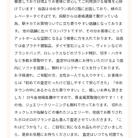
徹底しており日頃よりお客様に安心してご利用頂ける環境を心掛
けています！ 当店はゆめタウン呉の2階に出店しており、緑のエ
レベーターすぐそばです。呉駅からは連絡通路で繋がっている
為、駅チカでお買物ついでに立ち寄りやすい店舗となっておりま
す。 他の店舗に比べてコンパクトですが、その分お客様にとって
アットホームな空間となるよう接客に力を入れております。 当店
では金プラチナ銀製品、ダイヤ宝石ジュエリー、ヴィトンなどの
ブランドバッグ、ロレックスなどのブランド時計、切手・ハガキ
など多数お買取中です。 査定中は快適にお待ちいただけるよう店
内にソファを設置し、無料ドリンクサービスを行っております。
お子様連れ、ご年配の方、女性お一人でも入りやすく、お客様か
らは「初めての査定だったけど話しやすくて安心できた」「ゆめ
タウンの中にあるから立ち寄りやすい」と、嬉しいお声も頂きま
した！ 只今金相場高騰中ですので、貴金属買取強化中です！！そ
の他、ジュエリークリーニングも無料で行っております。 切れた
ネックレスや指輪などの壊れたジュエリーや、他店でお断りされ
たボロボロのブランド品も喜んで査定させていただきます。「こ
れはどうかな？」と、ご自宅に気になるお品ものがございました
ら、是非お気軽にお持ちくださいませ。 査定はいつでも何度でも