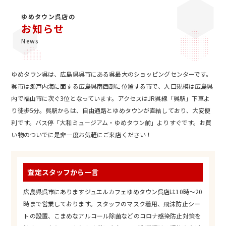
ゆめタウン呉店の
お知らせ
News
ゆめタウン呉は、広島県呉市にある呉最大のショッピングセンターです。
呉市は瀬戸内海に面する広島県南西部に位置する市で、人口規模は広島県
内で福山市に次ぐ3位となっています。アクセスはJR呉線「呉駅」下車よ
り徒歩5分。呉駅からは、自由通路とゆめタウンが直結しており、大変便
利です。バス停「大和ミュージアム・ゆめタウン前」よりすぐです。お買
い物のついでに是非一度お気軽にご来店ください！
査定スタッフから一言
広島県呉市にありますジュエルカフェゆめタウン呉店は10時～20
時まで営業しております。スタッフのマスク着用、飛沫防止シー
トの設置、こまめなアルコール除菌などのコロナ感染防止対策を