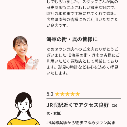
してもらいました。スタッフさんが呉の
歴史ある街にふさわしい誠実な対応で、
時計の年式まで丁寧に見てくれて感謝。
広島県南部の皆様にもご利用いただきた
い良店です。
海軍の街・呉の皆様に
ゆめタウン呉店へのご来店ありがとうご
ざいました!旧海軍の街・呉市の皆様にご
利用いただく買取店として営業しており
ます。形見の時計なども心を込めて拝見
いたします。
5.0
★
★
★
★
★
JR呉駅近くでアクセス良好
（30
代・女性）
JR呉線呉駅から徒歩でゆめタウン呉ま