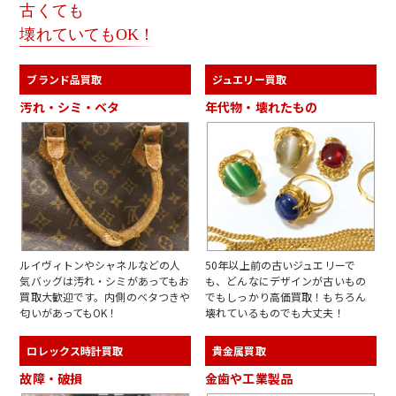
古くても
壊れていてもOK！
ブランド品買取
ジュエリー買取
汚れ・シミ・ベタ
年代物・壊れたもの
ルイヴィトンやシャネルなどの人
50年以上前の古いジュエリーで
気バッグは汚れ・シミがあってもお
も、どんなにデザインが古いもの
買取大歓迎です。内側のベタつきや
でもしっかり高価買取！もちろん
匂いがあってもOK！
壊れているものでも大丈夫！
ロレックス時計買取
貴金属買取
故障・破損
金歯や工業製品