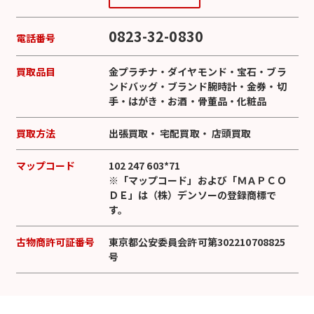
0823-32-0830
電話番号
買取品目
金プラチナ
・
ダイヤモンド
・
宝石
・
ブラ
ンドバッグ
・
ブランド腕時計
・
金券
・
切
手
・
はがき
・
お酒
・
骨董品
・
化粧品
買取方法
出張買取
・
宅配買取
・
店頭買取
マップコード
102 247 603*71
※「マップコード」および「ＭＡＰＣＯ
ＤＥ」は（株）デンソーの登録商標で
す。
古物商許可証番号
東京都公安委員会許可第302210708825
号