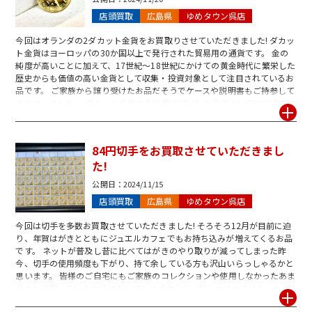
店頭買取
広島県
ゆめタウン呉店
今回はオランダの2ダカット金貨をお買取りさせていただきました! ダカッ
ト金貨はヨーロッパの30か国以上で発行された貿易用の通貨です。 金の
純度が高いことに加えて、17世紀～18世紀にかけての黄金時代に繁栄した
歴史からも価値の高い金貨として収集・投資対象として注目されているお
品です。 ご家族から譲り受けたお品だそうでケースや説明書もご持参して
くださいました。 ダカット金貨の金純度は98.3%と品位としては23金相
当で純金に近い高品位! 金相場が良いタイミングを計っておられ、今年は
と思ってのお持ち込みだったようです。 18金はもちろん、今回のように品
位の高いお品はたとえ小さいものでも金額が伸びやすいので、相場が上が
84円切手をお買取させていただきまし
っている今が持ち込みのチャンスですよ☆ 貴金属の他にはブランド品、金
た!
券など多数お買取りしております♪ ご相談・お見積りなどお気軽にお声か
けください。 ジュエルカフェ呉店は皆様のご来店をお待ちしております!
公開日：
2024/11/15
店頭買取
広島県
ゆめタウン呉店
今回は切手を多数お買取させていただきました! そろそろ12月が目前に迫
り、年賀はがきとともにジュエルカフェでもお持ち込みが増えてくるお品
です。 ネットが普及し昔に比べてはがきのやり取りが減ってしまった昨
今、切手の使用頻度も下がり、持て余している方も沢山いらっしゃるかと
思います。 皆様のご自宅にもご家族のコレクションや使用しなかったあま
りとして眠っているのではないでしょうか? ジュエルカフェではシート、
バラ問わず好評お買取り中です(^^♪ 消印がついているもの、ノリ無し、