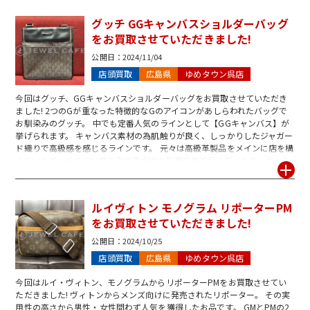
破れてしまっているものはお買取りができませんのでご了承ください。 切
手の他にも年賀・官製はがき、テレホンカードなども随時お買取り中です!
グッチ GGキャンバスショルダーバッグ
切手でお困りの際は是非ジュエルカフェにご相談ください! スタッフ一
をお買取させていただきました!
同、心よりお待ちしております。
公開日：
2024/11/04
店頭買取
広島県
ゆめタウン呉店
今回はグッチ、GGキャンバスショルダーバッグをお買取させていただき
ました! 2つのGが重なった特徴的なGのアイコンがあしらわれたバッグで
お馴染みのグッチ。 中でも定番人気のラインとして【GGキャンバス】が
挙げられます。 キャンバス素材の為肌触りが良く、しっかりしたジャガー
ド織りで高級感を感じるラインです。 元々は高級革製品をメインに店を構
えていたグッチですが第二次世界大戦の影響で革不足に陥った為、キャン
バス生地を代用品としたというエピソードがあります。 今でこそ定番ライ
ンですが変化する時代の中でブランドコンセプトを実現させた象徴的なデ
ザインと言えます。 今回お持ち込みのお品もキャンバス素材でしっかりし
ルイヴィトン モノグラム リポーターPM
ており、年月をあまり感じさせないお品状態でした♪ ジュエルカフェでは
をお買取させていただきました!
グッチはもちろん、ヴィトン、エルメス、シャネルの代表的なブランドを
好評お買取り中です。 お悩みのお品があれば是非いつでもご相談くださ
公開日：
2024/10/25
い!
店頭買取
広島県
ゆめタウン呉店
今回はルイ・ヴィトン、モノグラムからリポーターPMをお買取させてい
ただきました! ヴィトンからメンズ向けに発売されたリポーター。 その実
用性の高さから男性・女性問わず人気を獲得したお品です。 GMとPMの2