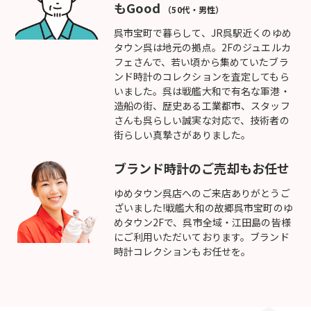
もGood
（50代・男性）
呉市宝町で暮らして、JR呉駅近くのゆめ
タウン呉は地元の拠点。2Fのジュエルカ
フェさんで、若い頃から集めていたブラ
ンド時計のコレクションを査定してもら
いました。呉は戦艦大和で有名な軍港・
造船の街、歴史ある工業都市、スタッフ
さんも呉らしい誠実な対応で、技術者の
街らしい真摯さがありました。
ブランド時計のご売却もお任せ
ゆめタウン呉店へのご来店ありがとうご
ざいました!戦艦大和の故郷呉市宝町のゆ
めタウン2Fで、呉市全域・江田島の皆様
にご利用いただいております。ブランド
時計コレクションもお任せを。