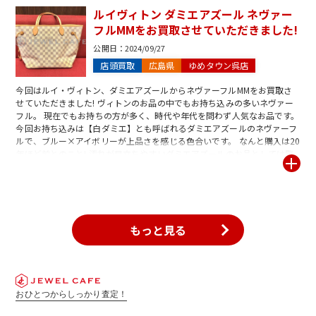
ランド品は繊細な素材を使用して作られていることが多い為、コーチに限
ルイヴィトン ダミエアズール ネヴァー
らず売却をお考えのお品があれば今一度ご確認ください! ジュエルカフェ
フルMMをお買取させていただきました!
では古いお品から新作まで幅広くお買取りしています! このブランドは買
い取ってもらえる?などのご質問・ご相談いつでもお待ちしております!
公開日：
2024/09/27
店頭買取
広島県
ゆめタウン呉店
今回はルイ・ヴィトン、ダミエアズールからネヴァーフルMMをお買取さ
せていただきました! ヴィトンのお品の中でもお持ち込みの多いネヴァー
フル。 現在でもお持ちの方が多く、時代や年代を問わず人気なお品です。
今回お持ち込みは【白ダミエ】とも呼ばれるダミエアズールのネヴァーフ
ルで、ブルー×アイボリーが上品さを感じる色合いです。 なんと購入は20
年ほど前とのこと! 汚れが目立ちやすいダミエアズールのお品としては驚
愕するほどの美品でした。 箱・袋の付属品こそありませんでしたが、お品
の状態を考慮し、お客様のご希望額までアップしてお買取りができました!
ブランド品は状態や付属品が大事なチェックポイントとなってきます。 上
記が揃っているほど買取金額も伸びる為、お持ち込みをお考えの方は是非
ご確認ください! ジュエルカフェ呉店は皆さまのご来店、ご相談をお待ち
もっと見る
しております♪
おひとつからしっかり査定！