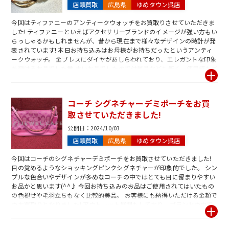
店頭買取
広島県
ゆめタウン呉店
今回はティファニーのアンティークウォッチをお買取りさせていただきま
した! ティファニーといえばアクセサリーブランドのイメージが強い方もい
らっしゃるかもしれませんが、昔から現在まで様々なデザインの時計が発
表されています! 本日お持ち込みはお母様がお持ちだったというアンティ
ークウォッチ。 金ブレスにダイヤがあしらわれており、エレガントな印象
を受けるお品でした♥ 古いお品でしたので付属品なども無く、使用感もご
ざいましたが他にも多数お品をお持ち込みくださったのもあり、こちらも
金額を頑張らせていただきました! ジュエルカフェではティファニーのお
時計はもちろん、アクセサリーもお買取り中です。 その他ブランドジュエ
コーチ シグネチャーデミポーチをお買
リーも幅広くお買取りしておりますので、気になるお品があれば是非お気
取させていただきました!
軽にお問い合わせください! ジュエルカフェ呉店は皆様のご来店をお待ち
しております!
公開日：
2024/10/03
店頭買取
広島県
ゆめタウン呉店
今回はコーチのシグネチャーデミポーチをお買取させていただきました!
目の覚めるようなショッキングピンクシグネチャーが印象的でした。 シン
プルな色合いやデザインが多めなコーチの中ではとても目に留まりやすい
お品かと思います(^^♪ 今回お持ち込みのお品はご使用されてはいたもの
の色褪せや毛羽立ちもなく比較的美品。 お客様にも納得いただける金額で
のお買取りとなりました! アウトレット展開もしており、ブランドの中で
も手に取りやすい価格帯が魅力的なコーチ。 キャンバス素材のものが多い
ため、一度劣化をしてしまうと大幅な金額ダウンを招いてしまいます! ブ