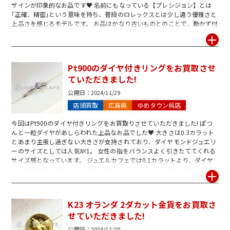
ザインが印象的なお品です♥ 名前にもなっている【プレシジョン】とは
｢正確、精密｣という意味を持ち、普段のロレックスとは少し違う優雅さと
上品さを感じるモデルです。 お品はかなり古いものとのことで、動かず付
属品も行方が分からないとのこと…。 ご安心ください(^^)/ ジュエルカフ
ェではお買取り可能ですよ♪ これは買い取れる? 付属品ってどれ? 動かな
い… など、ご不明な点はお気軽にお問い合わせください。 ジュエルカフェ
では皆様のご来店をお待ちしております!
Pt900のダイヤ付きリングをお買取させ
ていただきました!
公開日：
2024/11/29
店頭買取
広島県
ゆめタウン呉店
今回はPt900のダイヤ付きリングをお買取りさせていただきました! ぽつ
んと一粒ダイヤがあしらわれた上品なお品でした♥ 大きさは0.3カラット
とあまり主張し過ぎない大きさが支持されており、ダイヤモンドジュエリ
ーのサイズとしては人気№1。 女性の指をバランスよく引きたててくれる
サイズ感となっています。 ジュエルカフェでは0.1カラットより、ダイヤ
にもお値付けが可能です。 今回お持ち込みのお品もダイヤに個別にお値付
けをしてのお買取りとなりました。 お持ち込みの際、鑑別書が付属してい
るお品であれば是非ご一緒にお持ちください! 表記のダイヤのランクに応
じて金額がアップできる場合がございます! 品位が分からない、鑑別書っ
K23 オランダ 2ダカット金貨をお買取さ
てどれ? など、ご不明な点がございましたらお気軽にお問い合わせくださ
せていただきました!
い。 ジュエルカフェ呉店は皆様のご来店を心よりお待ちしております!
公開日：
2024/11/20