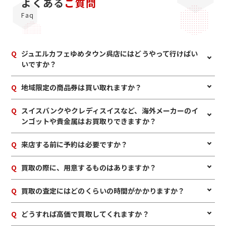
よくある
ご質問
Faq
Q
ジュエルカフェゆめタウン呉店にはどうやって行けばい
いですか？
A
お車でお越しの方は呉ICを降り堺川沿いに港方面にお進みくだ
Q
地域限定の商品券は買い取れますか？
さい。JRでお越しの方は駅直結の連絡通路からお越し下さ
い。
A
はい、買い取れます。当店ではマルショク・サンリブ商品券、
Q
スイスバンクやクレディスイスなど、海外メーカーのイ
丸久商品券、ユアーズ商品券、フジ商品券、広電ストア商品
ンゴットや貴金属はお買取りできますか？
券、アッセ商品券など、その地域限定のものもお買取りが可能
です。
A
他店でお取り扱いが出来なかった海外製のインゴットや金製
Q
来店する前に予約は必要ですか？
品でもジュエルカフェゆめタウン呉店ではお買取りできる可能
性がございます。購入証明書などがございましたら、ぜひご一
A
予約は必要ありませんのでいつでもお越しいただけますが、
Q
買取の際に、用意するものはありますか？
緒にお持ちください。インゴット買取ならジュエルカフェゆめ
混み合っている場合は査定をお待たせする場合もございますの
タウン呉店にお任せください。国内メーカー、海外メーカー
で、事前にお電話にて来店予約をいただけますとスムーズにご
と幅広くお取り扱いしておりますので、まずはお気軽にスタ
A
はい。身分証明書(運転免許証、マイナンバーカード、パスポ
Q
買取の査定にはどのくらいの時間がかかりますか？
案内できます。
ッフまでご相談ください。
ート等)をご用意してください。店舗にてコピーを取らせてい
ただきますので、必ずお持ちください。
A
店舗でのお買取の場合は、10～15分のスピード査定が可能で
Q
どうすれば高価で買取してくれますか？
す。ただし、大量のお持ち込み・混雑状況などにより、予定時