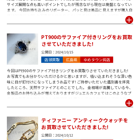
サイズ展開な点も高いポイントでしたが残念ながら現在は廃盤となってい
ます。 今回お持ち込みのリポーター、パッと見は美品に見えますが購入自
体は20年以上前! お写真だと分かりにくいですがショルダーが切れてしま
っているお品でした。 リポーターのショルダー部分は他のヴィトンショル
ダーと違い布製のため、今回のように経年劣化で切れてしまうことがござ
います。 そうなってしまった場合、買取金額の大幅な低下に繋がってしま
PT900のサファイア付きリングをお買取
うので要注意です! ジュエルカフェではヴィトンであれば新作はもちろ
させていただきました!
ん、古いお品、壊れているお品でも大歓迎です♪ もしお考えのお品があれ
ば是非ご相談ください! スタッフ一同心よりお待ちしております!
公開日：
2024/10/15
店頭買取
広島県
ゆめタウン呉店
今回はPt900のサファイア付きリングをお買取りさせていただきました!
お写真でもお分かりいただけるかと思いますが、吸い込まれそうな深い色
味に目が釘付けになってしまうお品です! ご持参いただいた鑑別書を拝見
したところ、天然サファイアとのことでした。 金相場が高騰している今、
金製品のお持ち込みが増えておりますがジュエルカフェではこのようなプ
ラチナ製品のお持ち込みも大歓迎です! 購入してから勿体なくて中々身に
着けられなかった…とのお話からお綺麗なケースと鑑別書をセットでお持
ち込みくださいました。 鑑別書が付属しているお品の場合、さらにお値段
がアップできる可能性がございます! もしご自宅にある場合は是非ご一緒
ティファニー アンティークウォッチを
にお持ち込みください♪ 貴金属、ブランド品、金券など不要なお品がござ
お買取させていただきました!
いましたらお気軽にご相談を♪ ジュエルカフェ呉店は皆様のご来店をお待
ちしております!
公開日：
2024/10/12