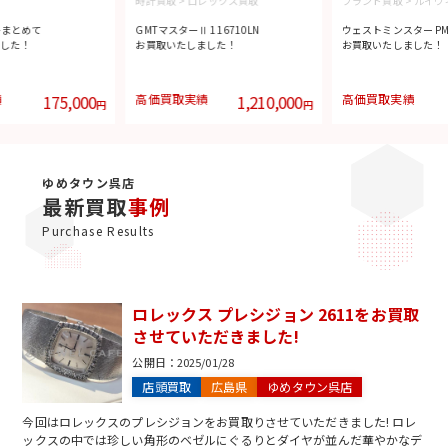
時計買取
>
ロレックス買取
ブランド買取
>
ルイヴ
ーまとめて
GMTマスターⅡ 116710LN
ウェストミンスター PM 
した！
お買取いたしました！
お買取いたしました！
績
175,000
高価買取実績
1,210,000
高価買取実績
円
円
ゆめタウン呉店
最新買取
事例
Purchase Results
ロレックス プレシジョン 2611をお買取
させていただきました!
公開日：
2025/01/28
店頭買取
広島県
ゆめタウン呉店
今回はロレックスのプレシジョンをお買取りさせていただきました! ロレ
ックスの中では珍しい角形のベゼルにぐるりとダイヤが並んだ華やかなデ