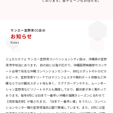
ております。金チェーンもお任せを。
サンエー宜野湾CC店の
お知らせ
News
ジュエルカフェ サンエー宜野湾コンベンションシティ店は、沖縄県の宜野
湾市宇地泊にあります。 目の前には海が広がり、沖縄国際映画祭やコンサ
ート会場で有名な沖縄コンベンションセンター、BBQスポットのトロピカ
ルビーチ、宜野湾港マリーナではマリンフェスタや無料ボート体験など沖
縄ならではの観光スポット地も多く、ラグナガーデンホテル、ムーンオー
シャン宜野湾などリゾートホテルも隣接しており、観光客が多く賑わって
おります。毎年4月には日本で一番早い沖縄の海開きシーズンに合わせて
【琉球海炎祭】が催されます。「日本で一番早い夏」をうたい、コンベン
ションセンター隣の宜野湾海浜公園で開催しています。また、8月には宜