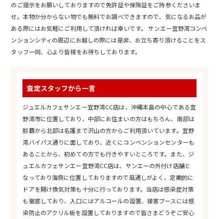
のご提示をお願いしておりますので免許証や保険証をご持参くださいま
せ。本物か分からない物でも無料でお調べできますので、気になるお品が
ある際にはお気軽にご利用して頂ければ幸いです。 サンエー宜野湾コンベ
ンションシティの周辺にお越しの際には是非、お立ち寄り頂けることをス
タッフ一同、心より皆様をお待ちしております。
査定スタッフから一言
ジュエルカフェサンエー宜野湾CC店は、沖縄本島の中心である宜
野湾市に位置しており、中部にお住まいの方はもちろん、南部は
那覇から北部は名護まで沢山の方からご利用頂いています。宜野
湾バイパス通りに面しており、近くにコンベンションセンターも
あることから、初めての方でも行きやすいところです。また、ジ
ュエルカフェサンエー宜野湾CC店は、サンエーの外付け店舗と
なっており海側に位置しておりますので風通しがよく、定期的に
ドアを開け換気対策も十分に行っております。当店は感染症対策
も徹底しており、入口にはアルコールの設置、接客ブースには感
染防止のアクリル板を設置しておりますので皆さまどうぞご安心