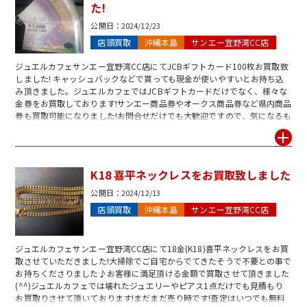
た!
公開日：
2024/12/23
店頭買取
沖縄本島
サンエー宜野湾CC店
ジュエルカフェサンエー宜野湾CC店にてJCBギフトカード100枚お買取致
しました! キャッシュバックなどで貰っても現金が使いやすいとお持ち込
み頂きました。ジュエルカフェではJCBギフトカードだけでなく、様々な
金券をお買取しております!サンエー商品券やオークス商品券など県内商品
券も買取可能になりました!お問合せだけでも大歓迎ですので、気になるも
のが御座いましたらご来店くださいませ♪
K18 喜平ネックレスをお買取致しました
公開日：
2024/12/13
店頭買取
沖縄本島
サンエー宜野湾CC店
ジュエルカフェサンエー宜野湾CC店にて18金(K18)喜平ネックレスをお買
取させていただきました!大掃除でご自宅からでてきたそうで不要との事で
お持ちくださりました♪お客様に満足頂ける金額で買取させて頂きました
(^^)ジュエルカフェでは壊れたジュエリーやピアス1点だけでも見積もり
お買取りさせて頂いております!まだまだ売り時です!査定はいつでも無料