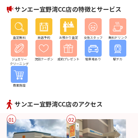
サンエー宜野湾CC店の特徴とサービス
査定無料
来店予約
お預かり査定
女性スタッフ
無料ドリンク
ジュエリー
次回クーポン
成約プレゼント
駐車場あり
駅チカ
クリーニング
商業施設
サンエー宜野湾CC店のアクセス
01
02