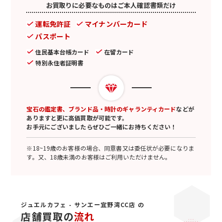
お買取りに必要なものはご本人確認書類だけ
運転免許証
マイナンバーカード
パスポート
住民基本台帳カード
在留カード
特別永住者証明書
宝石の鑑定書、ブランド品・時計のギャランティカード
などが
ありますと更に高価買取が可能です。
お手元にございましたらぜひご一緒にお持ちください！
※18~19歳のお客様の場合、同意書又は委任状が必要になりま
す。又、18歳未満のお客様はご利用いただけません。
ジュエルカフェ - サンエー宜野湾CC店 の
店舗買取の
流れ