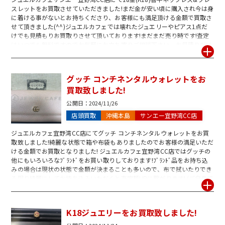
スレットをお買取させていただきました!まだ金が安い頃に購入され今は身
に着ける事がないとお持ちくださり、お客様にも満足頂ける金額で買取さ
せて頂きました(^^)ジュエルカフェでは壊れたジュエリーやピアス1点だ
けでも見積もりお買取りさせて頂いております!まだまだ売り時です!査定
はいつでも無料ですのでお気軽にお立ち寄りご相談下さい。お見積りだけ
でも大歓迎です♪スタッフ一同皆様のご来店を心よりお待ちしております!
グッチ コンチネンタルウォレットをお
買取致しました!
公開日：
2024/11/26
店頭買取
沖縄本島
サンエー宜野湾CC店
ジュエルカフェ宜野湾CC店にてグッチ コンチネンタルウォレットをお買
取致しました!綺麗な状態で箱や布袋もありましたのでお客様の満足いただ
ける金額でお買取となりました! ジュエルカフェ宜野湾CC店ではグッチの
他にもいろいろなﾌﾞﾗﾝﾄﾞをお買い取りしております!ﾌﾞﾗﾝﾄﾞ品をお持ち込
みの場合は現状の状態で金額が決まることも多いので、布で拭いたりでき
る限り綺麗にしてお持ち込みいただくと査定額UPに繋がります! (ご自身で
修復や加工など手を加えてしまうとお買取りが厳しくなりますのでご注意
ください(>_<))ﾌﾞﾗﾝﾄﾞ品買取強化中です!気になる物がございましたらお気
軽にご来店、お問合せ下さいませ♪
K18ジュエリーをお買取致しました!