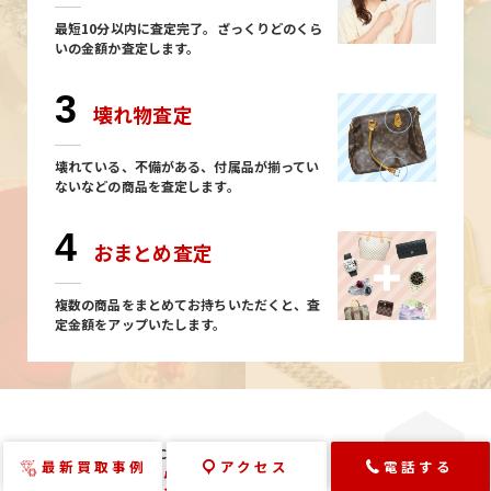
最短10分以内に査定完了。ざっくりどのくら
いの金額か査定します。
3
壊れ物査定
壊れている、不備がある、付属品が揃ってい
ないなどの商品を査定します。
4
おまとめ査定
複数の商品をまとめてお持ちいただくと、査
定金額をアップいたします。
サンエー宜野湾CC店の
最新買取事例
アクセス
電話する
よくある
ご質問