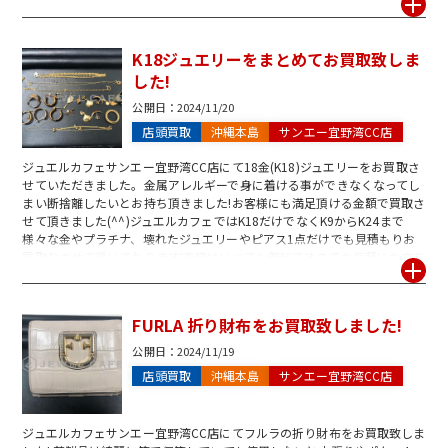
でお気軽にお立ち寄りご相談下さい。皆様のご来店を心よりお待ちしてお
ります!
K18ジュエリーをまとめてお買取致しま
した!
公開日：
2024/11/20
店頭買取
沖縄本島
サンエー宜野湾CC店
ジュエルカフェサンエー宜野湾CC店にて18金(K18)ジュエリーをお買取さ
せていただきました。金属アレルギーで身に着ける事ができなくなってし
まい断捨離したいとお持ち頂きました!お客様にも満足頂ける金額で買取さ
せて頂きました(^^)ジュエルカフェではK18だけでなくK9からK24まで
様々な金やプラチナ、壊れたジュエリーやピアス1点だけでも見積もりお
買取りさせて頂いております!査定はいつでも無料ですのでお気軽にお立ち
寄りご相談下さい。お見積りだけでも大歓迎です♪スタッフ一同皆様のご
来店を心よりお待ちしております!
FURLA 折り財布をお買取致しました!
公開日：
2024/11/19
店頭買取
沖縄本島
サンエー宜野湾CC店
ジュエルカフェサンエー宜野湾CC店にてフルラの折り財布をお買取致しま