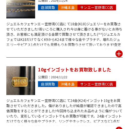
公開日：
2024/11/24
店頭買取
沖縄本島
サンエー宜野湾CC店
ジュエルカフェサンエー宜野湾CC店にて18金(K18)ジュエリーをお買取さ
せていただきました!若いころに購入され今は身に着ける事がないとお持ち
頂き、お客様にも満足頂ける金額で買取させて頂きました(^^)ジュエルカ
フェではK18だけでなくK9からK24まで様々な金やプラチナ、壊れたジュ
エリーやピアス1点だけでも見積もりお買取りさせて頂いております!査定
はいつでも無料ですのでお気軽にお立ち寄りご相談下さい。お見積りだけ
でも大歓迎です♪スタッフ一同皆様のご来店を心よりお待ちしております!
10gインゴットをお買取致しました
公開日：
2024/11/22
店頭買取
沖縄本島
サンエー宜野湾CC店
ジュエルカフェサンエー宜野湾CC店にて24金(K24)インゴット10gをお買
取させていただきました。傷がありましたが純度が確認できましたので高
価買取をすることができました!今回持ち込まれたお品のように傷がついて
いたり、変形しているインゴットでもお買取が可能です。24金インゴット
だけでなく様々な金やプラチナ、リングやネックレス、ピアスなど1点だ
けでも見積もりお買取りさせて頂いております!査定はいつでも無料ですの