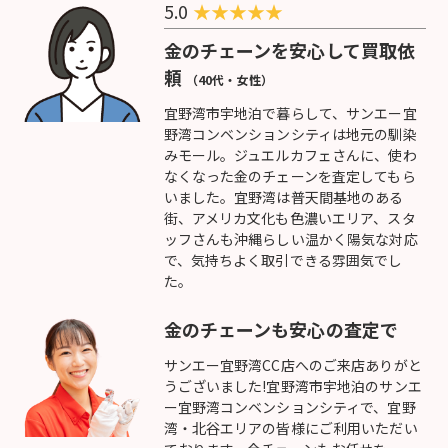
5.0
★
★
★
★
★
金のチェーンを安心して買取依
頼
（40代・女性）
宜野湾市宇地泊で暮らして、サンエー宜
野湾コンベンションシティは地元の馴染
みモール。ジュエルカフェさんに、使わ
なくなった金のチェーンを査定してもら
いました。宜野湾は普天間基地のある
街、アメリカ文化も色濃いエリア、スタ
ッフさんも沖縄らしい温かく陽気な対応
で、気持ちよく取引できる雰囲気でし
た。
金のチェーンも安心の査定で
サンエー宜野湾CC店へのご来店ありがと
うございました!宜野湾市宇地泊のサンエ
ー宜野湾コンベンションシティで、宜野
湾・北谷エリアの皆様にご利用いただい