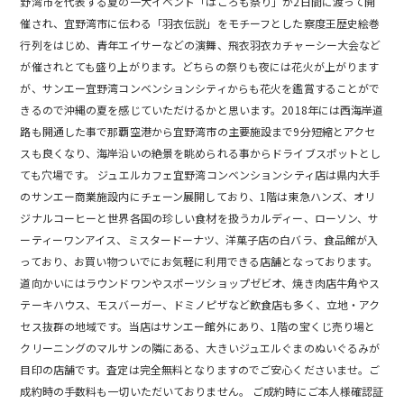
野湾市を代表する夏の一大イベント「はごろも祭り」が2日間に渡って開
催され、宜野湾市に伝わる「羽衣伝説」をモチーフとした察度王歴史絵巻
行列をはじめ、青年エイサーなどの演舞、飛衣羽衣カチャーシー大会など
が催されとても盛り上がります。どちらの祭りも夜には花火が上がります
が、サンエー宜野湾コンベンションシティからも花火を鑑賞することがで
きるので沖縄の夏を感じていただけるかと思います。2018年には西海岸道
路も開通した事で那覇空港から宜野湾市の主要施設まで9分短縮とアクセ
スも良くなり、海岸沿いの絶景を眺められる事からドライブスポットとし
ても穴場です。 ジュエルカフェ宜野湾コンベンションシティ店は県内大手
のサンエー商業施設内にチェーン展開しており、1階は東急ハンズ、オリ
ジナルコーヒーと世界各国の珍しい食材を扱うカルディー、ローソン、サ
ーティーワンアイス、ミスタードーナツ、洋菓子店の白バラ、食品館が入
っており、お買い物ついでにお気軽に利用できる店舗となっております。
道向かいにはラウンドワンやスポーツショップゼビオ、焼き肉店牛角やス
テーキハウス、モスバーガー、ドミノピザなど飲食店も多く、立地・アク
セス抜群の地域です。当店はサンエー館外にあり、1階の宝くじ売り場と
クリーニングのマルサンの隣にある、大きいジュエルぐまのぬいぐるみが
目印の店舗です。査定は完全無料となりますのでご安心くださいませ。ご
成約時の手数料も一切いただいておりません。 ご成約時にご本人様確認証