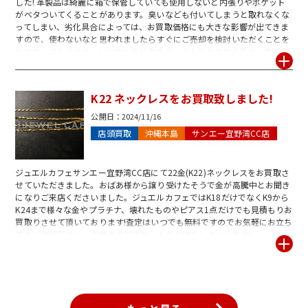
した! 革製品は綺麗に箱で保管していても使用しないと内張りやポケット
がベタついてくることがあります。臭いなども付いてしまうと取れなくな
ってしまい、劣化具合によっては、お買取価格にも大きな影響が出てきま
すので、使わないなと思われましたらすぐにご売却を検討いただくことを
お勧めしております。いつでも無料査定行っておりますので是非一度査定
にお持ち込みください。査定の見積もりだけでも大歓迎です!ご来店心より
お待ちしております。
K22 ネックレスをお買取致しました!
公開日：
2024/11/16
店頭買取
沖縄本島
サンエー宜野湾CC店
ジュエルカフェサンエー宜野湾CC店にて22金(K22)ネックレスをお買取さ
せていただきました。おばあ様から譲り受けたそうで金が高騰中とお聞き
になりご来店くださいました。ジュエルカフェではK18だけでなくK9から
K24まで様々な金やプラチナ、壊れたものやピアス1点だけでも見積もりお
買取りさせて頂いております!査定はいつでも無料ですのでお気軽にお立ち
寄りご相談下さい。皆様のご来店を心よりお待ちしております!