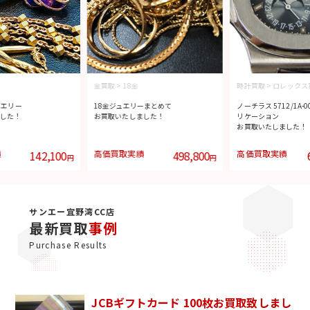
金買取
>
18金
時計買取
>
ロレックス
ュエリー
18金ジュエリーまとめて
ノーチラス 5712/1A-
した！
お買取いたしました！
リケーション
お買取いたしました！
績
142,100
高価買取実績
498,800
高価買取実績
円
円
サンエー宜野湾CC店
最新買取
事例
Purchase Results
JCBギフトカード 100枚お買取致しまし