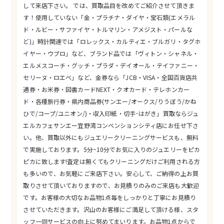
して来店下さい。 では、買取品目を改めてご紹介させて頂きま
す！使用していない「金・プラチナ・ダイヤ・宝石類(エメラル
ド・ルビー・サファイヤ・トルマリン・アメジスト・パールな
ど)」時計関連では「ロレックス・カルティエ・ブルガリ・タグホ
イヤー・ウブロ」など、ブランド品では「ヴィトン・シャネル・
エルメスコーチ・グッチ・プラダ・デイオール・テイファニー・
セリーヌ・ロエベ」など、金券なら「JCB・VISA・全国百貨店共
通券・お米券・図書カードNEXT・クオカード・テレホンカー
ド・各種旅行券・県内商品券(サンエー/オークス/りうぼう/かね
ひで/コープ/ユニオン/)・収入印紙・切手･はがき」買取ならジュ
エルカフェサンエー宜野湾コンベンションシティ店にお任せ下さ
い。他、買取以外にもジュエリークリーニングサービスも、無料
で実施しております。5分~10分でお気に入りのジュエリーをピカ
ピカに致します!査定は無くてもクリーニングだけご利用される方
も多いので、お気軽にご来店下さい。安心して、ご納得の上お買
取りさせて頂いておりますので、お見積りのみのご来店も大歓迎
です。お客様の大切なお品物1点毎をしっかりと丁寧にお見積り
させていただきます。沢山のお客様にご満足して頂ける様、スタ
ッフ一同サービスの向上に努めてまいります。お品物1点からで