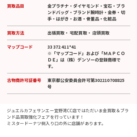
買取品目
金プラチナ
・
ダイヤモンド
・
宝石
・
ブラ
ンドバッグ
・
ブランド腕時計
・
金券
・
切
手
・
はがき
・
お酒
・
骨董品
・
化粧品
買取方法
出張買取
・
宅配買取
・
店頭買取
マップコード
33 372 411*41
※「マップコード」および「ＭＡＰＣＯ
ＤＥ」は（株）デンソーの登録商標で
す。
古物商許可証番号
東京都公安委員会許可第302210708825
号
ジュエルカフェサンエー宜野湾CC店ではただいま金買取＆ブラ
ンド品買取強化フェアを行っています！
ミスタードーナツ側入り口の外に店舗があります。