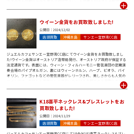
ですのでお気軽にお立ち寄りご相談下さい。お見積りだけでも大歓迎です
♪スタッフ一同皆様のご来店を心よりお待ちしております!
ウイーン金貨をお買取致しました!
公開日：
2024/12/02
店頭買取
沖縄本島
サンエー宜野湾CC店
ジュエルカフェサンエー宜野湾CC店にてウイーン金貨をお買取致しまし
た!ウイーン金貨はオーストリア造幣局発行、オーストリア政府が保証する
法定通貨です。表面には、ウィーン・フィルハーモニー管弦楽団の定期演
奏会場のパイプオルガン、裏にはウィーンホルン、ハープ、ビオラ、バイ
オリン、ファゴットなどの管弦楽器がレリーフされ、美しさからも人気の
コインです。本日もお客様にもご満足いただける金額でのお買取となりま
した!査定はいつでも無料です!ご自宅に眠っている金貨がございました
ら、お気軽にジュエルカフェサンエー宜野湾CC店へお持ちくださいませ♪
スタッフ一同心よりお待ちしております。
K18喜平ネックレス&ブレスレットをお
買取致しました!
公開日：
2024/11/29
店頭買取
沖縄本島
サンエー宜野湾CC店
ジュエルカフェサンエー宜野湾CC店にて18金(K18)喜平ネックレス&ブレ