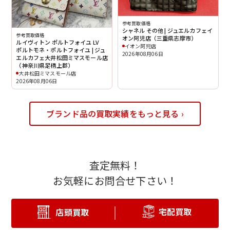
参考買取価格
シャネル その他 | ジュエルカフェイ
参考買取価格
オン阿児店（三重県志摩市）
ルイヴィトン ポルトフォイユ LV
イオン阿児店
ポルトモネ・ポルトフォイユ | ジュ
2026年08月06日
エルカフェ大井松田ミマスモール店
（神奈川県足柄上郡）
大井松田ミマスモール店
2026年08月06日
ブランド品の買取実績をもっと見る ›
査定無料！
お気軽にお問合せ下さい！
宅配買取
店頭買取