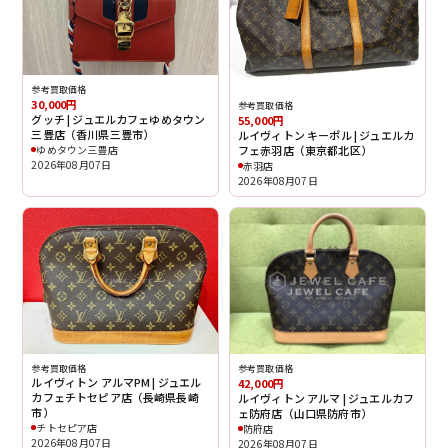
参考買取価格
30,000円
参考買取価格
グッチ | ジュエルカフェゆめタウン
55,000円
三豊店（香川県三豊市）
ルイヴィトン キーポル | ジュエルカ
ゆめタウン三豊店
フェ赤羽店（東京都北区）
2026年08月07日
赤羽店
2026年08月07日
参考買取価格
参考買取価格
ルイヴィトン アルマPM | ジュエル
42,000円
カフェチトセピア店（長崎県長崎
ルイヴィトン アルマ | ジュエルカフ
市）
ェ防府店（山口県防府市）
チトセピア店
防府店
2026年08月07日
2026年08月07日