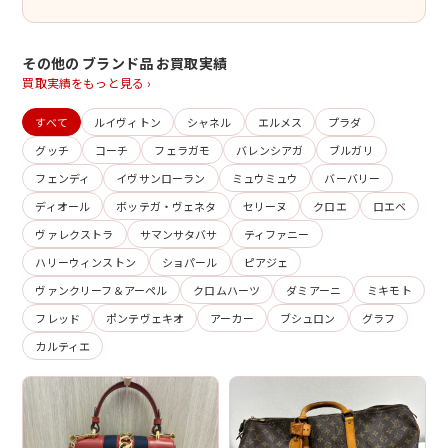
その他の ブランド品 お買取実績
買取実績をもっと見る ›
すべて
ルイヴィトン
シャネル
エルメス
プラダ
グッチ
コーチ
フェラガモ
バレンシアガ
ブルガリ
フェンディ
イヴサンローラン
ミュウミュウ
バーバリー
ディオール
ボッテガ・ヴェネタ
セリーヌ
クロエ
ロエベ
ヴァレクストラ
サマンサタバサ
ティファニー
ハリーウィンストン
ショパール
ピアジェ
ヴァンクリーフ＆アーペル
クロムハーツ
ダミアーニ
ミキモト
フレッド
ポンテヴェキオ
アーカー
ブシュロン
グラフ
カルティエ