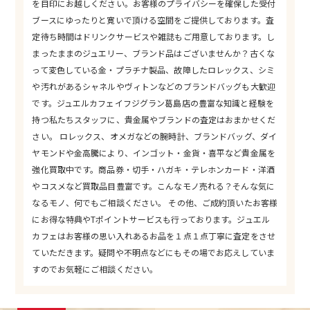
を目印にお越しください。お客様のプライバシーを確保した受付
ブースにゆったりと寛いで頂ける空間をご提供しております。査
定待ち時間はドリンクサービスや雑誌もご用意しております。し
まったままのジュエリー、ブランド品はございませんか？古くな
って変色している金・プラチナ製品、故障したロレックス、シミ
や汚れがあるシャネルやヴィトンなどのブランドバッグも大歓迎
です。ジュエルカフェイフジグラン葛島店の豊富な知識と経験を
持つ私たちスタッフに、貴金属やブランドの査定はおまかせくだ
さい。 ロレックス、オメガなどの腕時計、ブランドバッグ、ダイ
ヤモンドや金高騰により、インゴット・金貨・喜平など貴金属を
強化買取中です。商品券・切手・ハガキ・テレホンカード・洋酒
やコスメなど買取品目豊富です。こんなモノ売れる？そんな気に
なるモノ、何でもご相談ください。 その他、ご成約頂いたお客様
にお得な特典やTポイントサービスも行っております。ジュエル
カフェはお客様の思い入れあるお品を１点１点丁寧に査定をさせ
ていただきます。疑問や不明点などにもその場でお応えしていま
すのでお気軽にご相談ください。