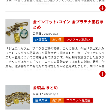
は刻印や金の含有量の確認､また石がついているか､変形や変色などの状態
もみて､製品価値として金額頑張らせていただきました､また今は金高騰中
ですのでお客様にもご納得頂ける買取査定となりました。お家に眠ってい
る使わない金プラチナ製品ございましたら金高騰中の今がお勧めです!ご自
身で金プラチナかわからない物でもお気軽にご相談ください♪「ジュエル
金インゴット•コイン 金プラチナ宝石ま
カフェ」フジグラン葛島店を是非ご利用下さいませ｡
とめ
公開日：
2025/09/13
店頭買取
高知県
フジグラン葛島店
「ジュエルカフェ」ブログをご覧の皆様、こんにちは。今回「ジュエルカ
フェ」フジグラン葛島店でお買取させて頂きました、金・プラチナのジュ
エリー査定についてご紹介させて頂きます。今回お持ち頂きました金プラ
チナリングほかインゴット、コインの買取査定では素材の刻印、状態、付
属品、鑑別書などの有無などを確認しながら査定致しました。刻印ほか金
とプラチナの含有量の確認も取れルビーやカメオなどは製品価値として頑
張らせて頂き、お客様にもご納得頂ける買取査定とさせて頂きました。使
わない金プラチナのご売却は査定無料の「ジュエルカフェ」フジグラン葛
島店を是非ご利用ください。
金製品 まとめ
公開日：
2025/08/19
店頭買取
高知県
フジグラン葛島店