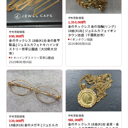
参考買取価格
1,350,000円
金のネックレス 金の指輪(リング)
18金(K18) | ジュエルカフェイオン
参考買取価格
タウン旭店（千葉県旭市）
890,900円
イオンタウン旭店
金のネックレス 18金(K18) 金の喜平
2026年08月06日
製品 | ジュエルカフェトキハインダ
ストリー若草公園店（大分県大分
市）
トキハインダストリー若草公園店
2026年08月06日
参考買取価格
参考買取価格
965,000円
320,000円
金のネックレス 18金(K18) 金貨・金
18金(K18) 金のメガネ | ジュエルカ