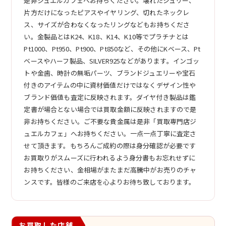
是非ジュエルカフェへお持ちください。壊れたジュリー、
片方だけになったピアスやイヤリング、切れたネックレ
ス、サイズが合わなくなったリングなどもお持ちくださ
い。金製品とはK24、K18、K14、K10等でプラチナとは
Pt1000、Pt950、Pt900、Pt850など、その他にKベース、Pt
ベースやハーフ製品、SILVER925などがあります。インゴッ
トや金歯、時計の無垢パーツ、ブランドジュエリーや宝石
付きのアイテムの中に資材価値だけではなくデザイン性や
ブランド価値も査定に反映されます。ダイヤ付き製品は鑑
定書が場合とない場合では買取金額に反映されますので是
非お持ちください。ご不要な貴金属は是非「買取専門店ジ
ュエルカフェ」へお持ちください。一点一点丁寧に査定さ
せて頂きます。もちろんご成約の際は身分確認が必要です
お買取りがスムーズに行われるよう身分書もお忘れせずに
お持ちください、金相場がまたまだ高騰中がお売りのチャ
ンスです。皆様のご来店を心よりお待ち致しております。
お買取した店舗