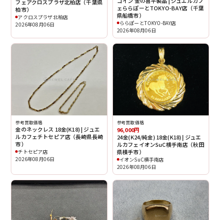
コイン 金の喜平製品 | ジュエルカフ
フェアクロスプラザ北柏店（千葉県
ェららぽーとTOKYO-BAY店（千葉
柏市）
県船橋市）
アクロスプラザ北柏店
ららぽーとTOKYO-BAY店
2026年08月06日
2026年08月06日
参考買取価格
参考買取価格
金のネックレス 18金(K18) | ジュエ
96,000円
ルカフェチトセピア店（長崎県長崎
24金(K24/純金) 18金(K18) | ジュエ
市）
ルカフェイオンSuC横手南店（秋田
チトセピア店
県横手市）
2026年08月06日
イオンSuC横手南店
2026年08月06日