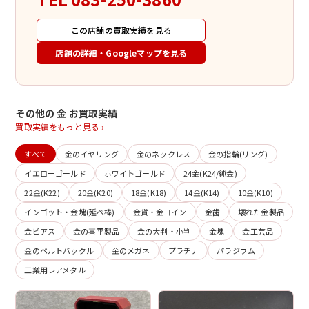
この店舗の買取実績を見る
店舗の詳細・Googleマップを見る
その他の 金 お買取実績
買取実績をもっと見る ›
すべて
金のイヤリング
金のネックレス
金の指輪(リング)
イエローゴールド
ホワイトゴールド
24金(K24/純金)
22金(K22)
20金(K20)
18金(K18)
14金(K14)
10金(K10)
インゴット・金塊(延べ棒)
金貨・金コイン
金歯
壊れた金製品
金ピアス
金の喜平製品
金の大判・小判
金塊
金工芸品
金のベルトバックル
金のメガネ
プラチナ
パラジウム
工業用レアメタル