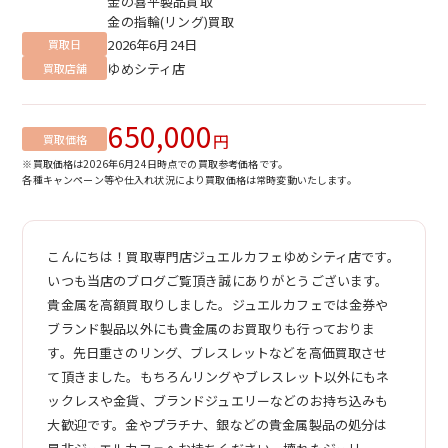
金の喜平製品買取
金の指輪(リング)買取
2026年6月24日
買取日
ゆめシティ店
買取店舗
650,000
円
買取価格
※買取価格は2026年6月24日時点での買取参考価格です。
各種キャンペーン等や仕入れ状況により買取価格は常時変動いたします。
こんにちは！買取専門店ジュエルカフェゆめシティ店です。
いつも当店のブログご覧頂き誠にありがとうございます。
貴金属を高額買取りしました。ジュエルカフェでは金券や
ブランド製品以外にも貴金属のお買取りも行っておりま
す。先日重さのリング、ブレスレットなどを高価買取させ
て頂きました。もちろんリングやブレスレット以外にもネ
ックレスや金貨、ブランドジュエリーなどのお持ち込みも
大歓迎です。金やプラチナ、銀などの貴金属製品の処分は