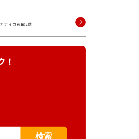
崎ナナイロ東館2階
ク！