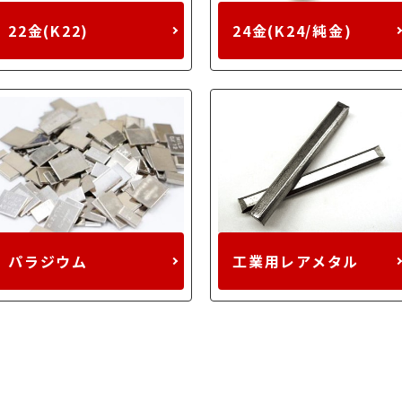
22金(K22)
24金(K24/純金)
パラジウム
工業用レアメタル