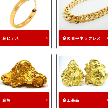
金ピアス
金の喜平ネックレス
金塊
金工芸品