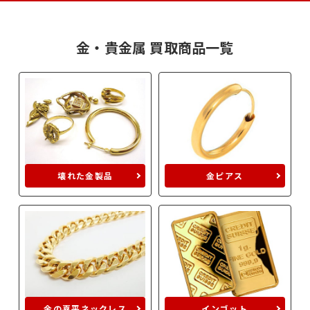
金・貴金属 買取商品一覧
壊れた金製品
金ピアス
金の喜平ネックレス
インゴット