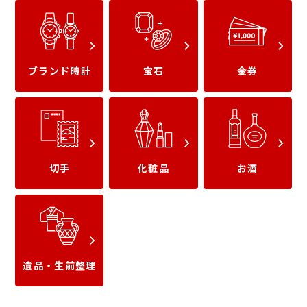
ブランド時計
宝石
金券
金のメガネ
10金(K10)
切手
化粧品
お酒
18金(K18)
14金(K14)
遺品・生前整理