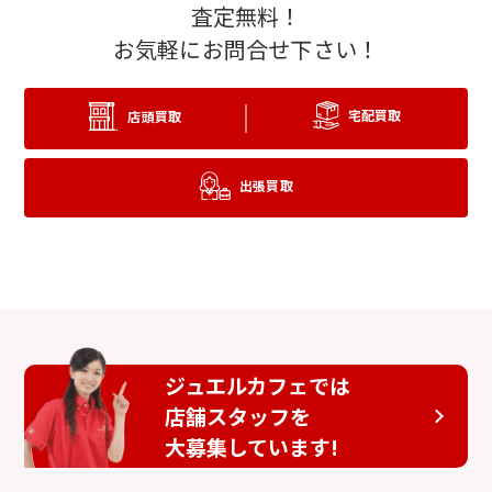
査定無料！
お気軽にお問合せ下さい！
20金(K20)
22金(K22)
宅配買取
店頭買取
出張買取
24金(K24/純金)
プラチナ
ジュエルカフェでは
店舗スタッフを
大募集しています!
金歯
パラジウム