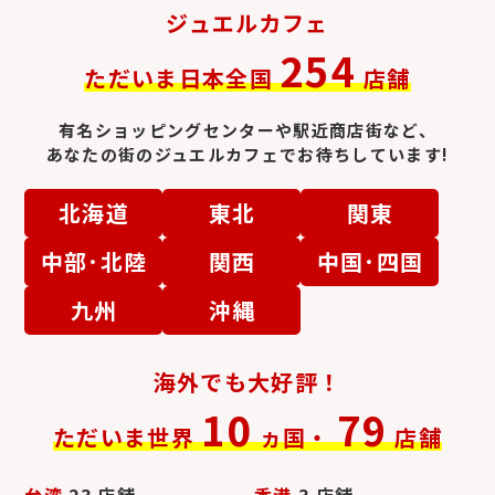
ジュエルカフェ
254
ただいま日本全国
店舗
有名ショッピングセンターや駅近商店街など、
あなたの街のジュエルカフェでお待ちしています!
北海道
東北
関東
工業用レアメタル
金貨・金コイン
中部･北陸
関西
中国･四国
九州
沖縄
海外でも大好評！
10
79
ただいま世界
ヵ国・
店舗