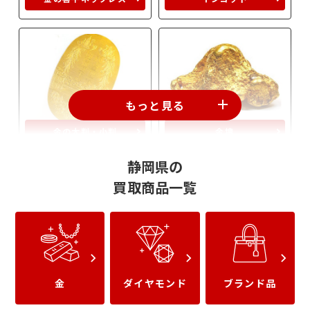
もっと見る
金の大判・小判
金塊
静岡県の
買取商品一覧
金工芸品
金のベルトバックル
金
ダイヤモンド
ブランド品