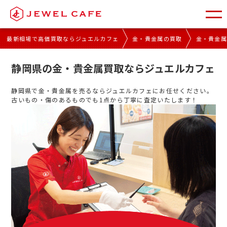
最新相場で高価買取ならジュエルカフェ
金・貴金属の買取
金・貴金
静岡県の金・貴金属買取ならジュエルカフェ
静岡県で金・貴金属を売るならジュエルカフェにお任せください。
古いもの・傷のあるものでも1点から丁寧に査定いたします！