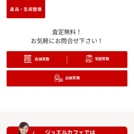
遺品・生前整理
査定無料！
お気軽にお問合せ下さい！
20金(K20)
22金(K22)
宅配買取
店頭買取
出張買取
24金(K24/純金)
プラチナ
ジュエルカフェでは