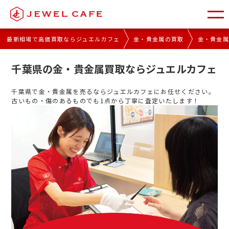
最新相場で高価買取ならジュエルカフェ
金・貴金属の買取
金・貴金
千葉県の金・貴金属買取ならジュエルカフェ
千葉県で金・貴金属を売るならジュエルカフェにお任せください。
古いもの・傷のあるものでも1点から丁寧に査定いたします！