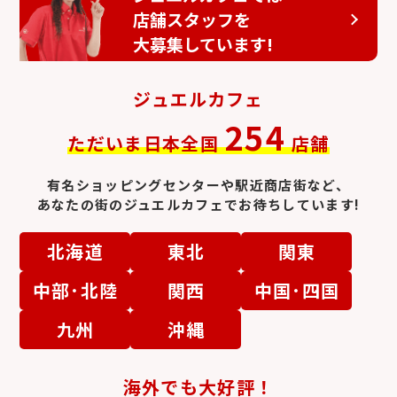
店舗スタッフを
大募集しています!
金歯
パラジウム
ジュエルカフェ
254
ただいま日本全国
店舗
有名ショッピングセンターや駅近商店街など、
あなたの街のジュエルカフェでお待ちしています!
北海道
東北
関東
工業用レアメタル
金貨・金コイン
中部･北陸
関西
中国･四国
九州
沖縄
海外でも大好評！