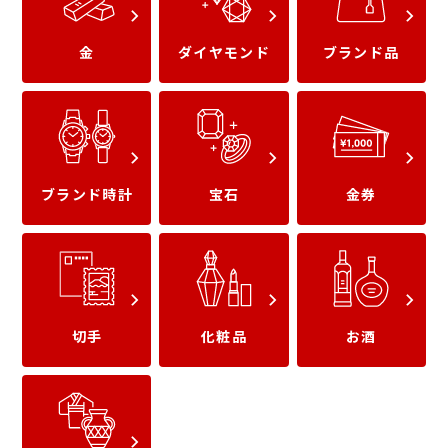
金工芸品
金のベルトバックル
金
ダイヤモンド
ブランド品
ブランド時計
宝石
金券
金のメガネ
10金(K10)
切手
化粧品
お酒
18金(K18)
14金(K14)