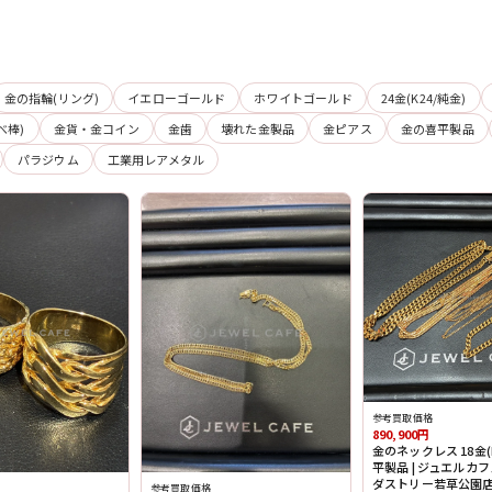
金の指輪(リング)
イエローゴールド
ホワイトゴールド
24金(K24/純金)
べ棒)
金貨・金コイン
金歯
壊れた金製品
金ピアス
金の喜平製品
パラジウム
工業用レアメタル
参考買取価格
890,900円
金のネックレス 18金(K
平製品 | ジュエルカ
ダストリー若草公園
参考買取価格