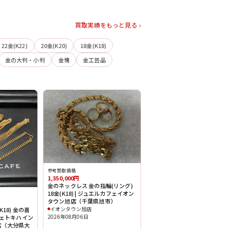
買取実績をもっと見る ›
22金(K22)
20金(K20)
18金(K18)
金の大判・小判
金塊
金工芸品
参考買取価格
1,350,000円
金のネックレス 金の指輪(リング)
18金(K18) | ジュエルカフェイオン
タウン旭店（千葉県旭市）
イオンタウン旭店
18) 金の喜
2026年08月06日
フェトキハイン
店（大分県大