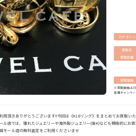
カテゴリー
買取日
買取店舗
買取価格
※買取価格は2
各種キャンペー
用頂きありがとうございます!!今回は《K18リング》をまとめてお買取いた
城モール店では、壊れたジュエリーや海外製ジュエリー(後K)なども積極的にお
城モール店の無料査定をご利用くださいませ