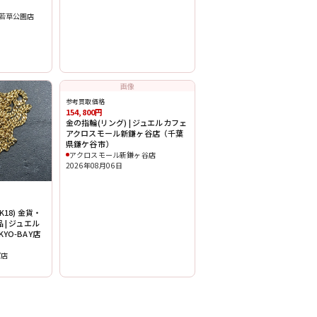
若草公園店
画像
参考買取価格
154,800円
金の指輪(リング) | ジュエルカフェ
アクロスモール新鎌ヶ谷店（千葉
県鎌ケ谷市）
アクロスモール新鎌ヶ谷店
2026年08月06日
18) 金貨・
 | ジュエル
YO-BAY店
Y店