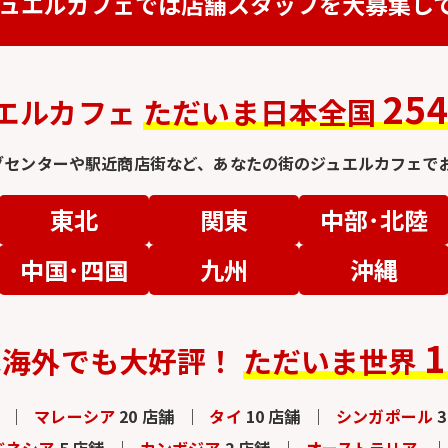
ュエルカフェでは
店舗スタッフを
大募集し
25
エルカフェ
ただいま日本全国
グセンターや駅近商店街など、
あなたの街のジュエルカフェでお
東北
関東
中部･北陸
中国･四国
九州
沖縄
1
は
海外でも大好評！
ただいま世界
マレーシア
20 店舗
タイ
10 店舗
シンガポール