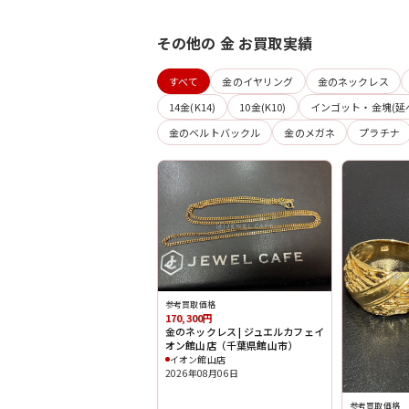
その他の 金 お買取実績
すべて
金のイヤリング
金のネックレス
14金(K14)
10金(K10)
インゴット・金塊(延
金のベルトバックル
金のメガネ
プラチナ
参考買取価格
170,300円
金のネックレス | ジュエルカフェイ
オン館山店（千葉県館山市）
イオン館山店
2026年08月06日
参考買取価格