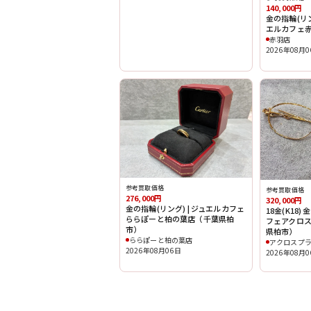
140,000円
金の指輪(リング
エルカフェ
赤羽店
2026年08月
参考買取価格
参考買取価格
276,000円
320,000円
金の指輪(リング) | ジュエルカフェ
18金(K18)
ららぽーと柏の葉店（千葉県柏
フェアクロ
市）
県柏市）
ららぽーと柏の葉店
アクロスプ
2026年08月06日
2026年08月