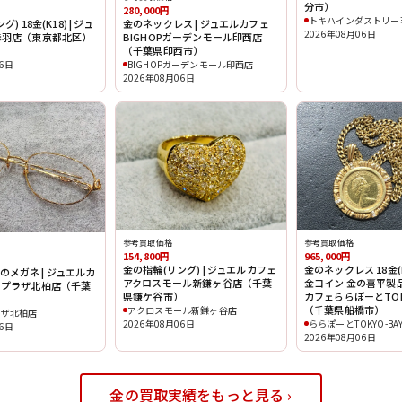
分市）
280,000円
トキハインダストリー
) 18金(K18) | ジュ
金のネックレス | ジュエルカフェ
2026年08月06日
赤羽店（東京都北区）
BIGHOPガーデンモール印西店
（千葉県印西市）
06日
BIGHOPガーデンモール印西店
2026年08月06日
参考買取価格
参考買取価格
154,800円
965,000円
金の指輪(リング) | ジュエルカフェ
金のネックレス 18金(K
 金のメガネ | ジュエルカ
アクロスモール新鎌ヶ谷店（千葉
金コイン 金の喜平製品
スプラザ北柏店（千葉
県鎌ケ谷市）
カフェららぽーとTOK
（千葉県船橋市）
アクロスモール新鎌ヶ谷店
ラザ北柏店
2026年08月06日
ららぽーとTOKYO-BA
06日
2026年08月06日
金の買取実績をもっと見る ›