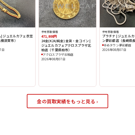
参考買取価格
参考買取価格
 | ジュエルカフェ衣笠
プラチナ | ジュエル
471,800円
県横須賀市）
ン夢彩都店（長崎県
24金(K24/純金) 金貨・金コイン |
ジュエルカフェアクロスプラザ北
ゆめタウン夢彩都店
柏店（千葉県柏市）
07日
2026年08月07日
アクロスプラザ北柏店
2026年08月07日
金の買取実績をもっと見る ›