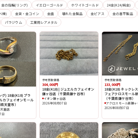
金の指輪(リング)
イエローゴールド
ホワイトゴールド
24金(K24/純金)
べ棒)
金貨・金コイン
金歯
壊れた金製品
金ピアス
金の喜平製品
パラジウム
工業用レアメタル
参考買取価格
参考買取価格
304,000円
133,000円
18金(K18) | ジュエルカフェイオン
18金(K18) ネックレ
鎌ヶ谷店（千葉県鎌ケ谷市）
フェアクロスモール
) 18金(K18) プラ
（千葉県鎌ケ谷市）
イオン鎌ヶ谷店
ュエルカフェイオンモール
2026年08月07日
アクロスモール新鎌ヶ
形県天童市）
2026年08月07日
ル天童店
07日