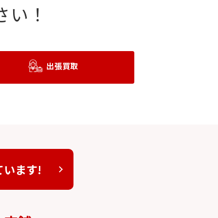
さい！
出張買取
ています!